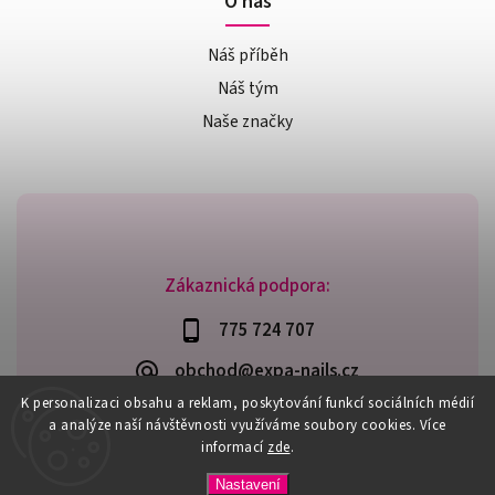
O nás
Náš příběh
Náš tým
Naše značky
Zákaznická podpora:
775 724 707
obchod@expa-nails.cz
K personalizaci obsahu a reklam, poskytování funkcí sociálních médií
a analýze naší návštěvnosti využíváme soubory cookies. Více
informací
zde
.
Copyright 2026
Expanails.cz
. Všechna práva vyhrazena.
Nastavení