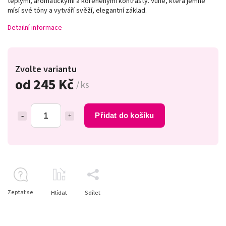
teplými, aromatickými a kořeněnými kontrasty. Vůně, která jemně
mísí své tóny a vytváří svěží, elegantní základ.
Detailní informace
Zvolte variantu
od
245 Kč
/ ks
Přidat do košíku
Zeptat se
Hlídat
Sdílet