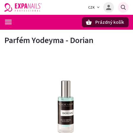
CZK
Prázdný košík
Hledat
Parfém Yodeyma - Dorian