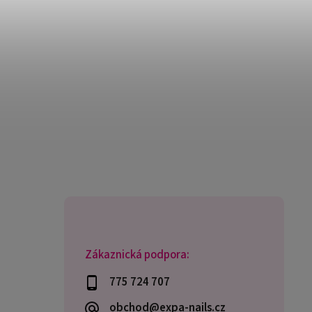
Zákaznická podpora:
775 724 707
obchod@expa-nails.cz