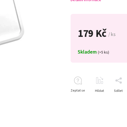
Detailní informace
179 Kč
/ ks
Skladem
(>5 ks)
Zeptat se
Hlídat
Sdílet