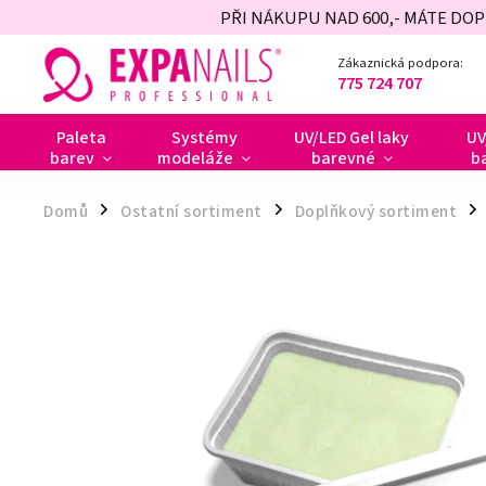
PŘI NÁKUPU NAD 600,- MÁTE DO
Zákaznická podpora:
775 724 707
Paleta
Systémy
UV/LED Gel laky
UV
barev
modeláže
barevné
b
Domů
Ostatní sortiment
Doplňkový sortiment
/
/
/