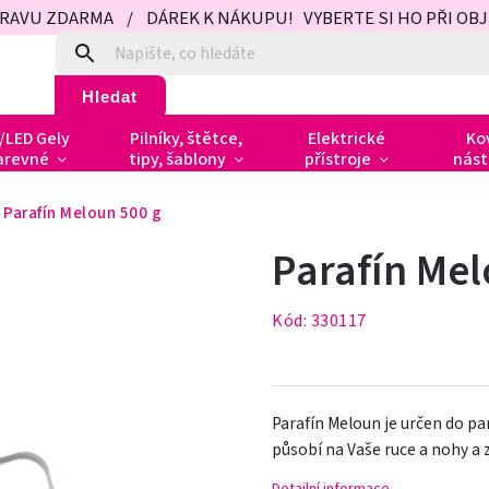
PRAVU ZDARMA / DÁREK K NÁKUPU! VYBERTE SI HO PŘI OBJED
Hledat
/LED Gely
Pilníky, štětce,
Elektrické
Ko
arevné
tipy, šablony
přístroje
nást
Parafín Meloun 500 g
Parafín Mel
Kód:
330117
Parafín Meloun je určen do pa
působí na Vaše ruce a nohy a 