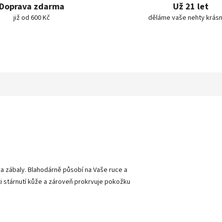
Doprava zdarma
Už 21 let
již od 600 Kč
děláme vaše nehty krásn
 a zábaly. Blahodárně působí na Vaše ruce a
i stárnutí kůže a zároveň prokrvuje pokožku