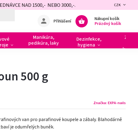
NÁVCE NAD 1500,- NEBO 3000,-.
CZK
Nákupní košík
Přihlášení
Prázdný košík
Manikúra,
Zdobe
vové
Dezinfekce,
pedikúra, laky
razít
roje
hygiena
kamín
oun 500 g
Značka:
EXPA-nails
rafinových van pro parafinové koupele a zábaly. Blahodárně
zbaví je odumřelých buněk.