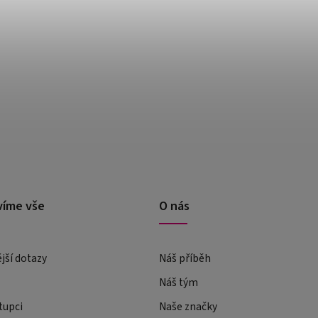
víme vše
O nás
ější dotazy
Náš příběh
Náš tým
tupci
Naše značky