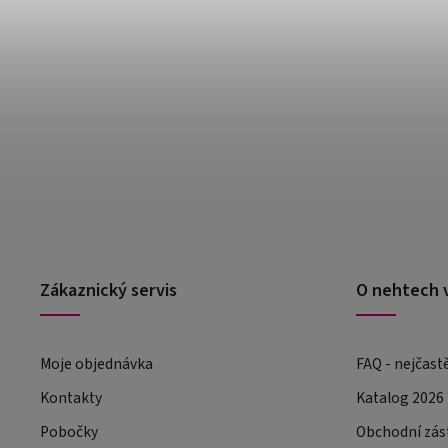
Zákaznický servis
O nehtech 
Moje objednávka
FAQ - nejčast
Kontakty
Katalog 2026
Pobočky
Obchodní zás