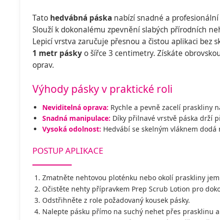
Tato
hedvábná páska
nabízí snadné a profesionální
Slouží k dokonalému zpevnění slabých přírodních ne
Lepicí vrstva zaručuje přesnou a čistou aplikaci bez 
1 metr pásky
o šířce 3 centimetry. Získáte obrovsk
oprav.
Výhody pásky v praktické roli
Neviditelná oprava:
Rychle a pevně zacelí praskliny 
Snadná manipulace:
Díky přilnavé vrstvě páska drží
Vysoká odolnost:
Hedvábí se skelným vláknem dodá 
POSTUP APLIKACE
Zmatněte nehtovou ploténku nebo okolí praskliny je
Očistěte nehty přípravkem Prep Scrub Lotion pro dok
Odstřihněte z role požadovaný kousek pásky.
Nalepte pásku přímo na suchý nehet přes prasklinu a