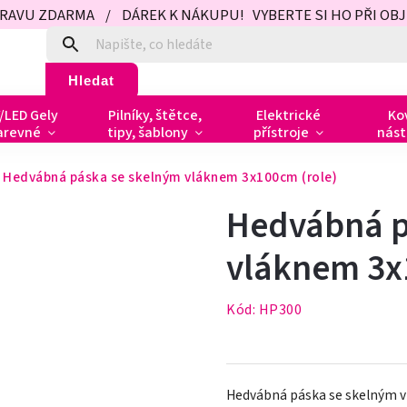
PRAVU ZDARMA / DÁREK K NÁKUPU! VYBERTE SI HO PŘI OBJED
Hledat
/LED Gely
Pilníky, štětce,
Elektrické
Ko
arevné
tipy, šablony
přístroje
nást
Hedvábná páska se skelným vláknem 3x100cm (role)
Hedvábná p
vláknem 3x
Kód:
HP300
Hedvábná páska se skelným vlá