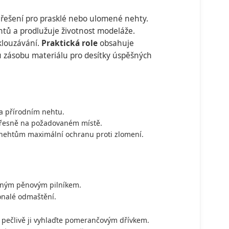
 řešení pro prasklé nebo ulomené nehty.
htů a prodlužuje životnost modeláže.
sklouzávání.
Praktická role
obsahuje
ou zásobu materiálu pro desítky úspěšných
na přírodním nehtu.
 přesně na požadovaném místě.
nehtům maximální ochranu proti zlomení.
mným pěnovým pilníkem.
onalé odmaštění.
 pečlivě ji vyhlaďte pomerančovým dřívkem.