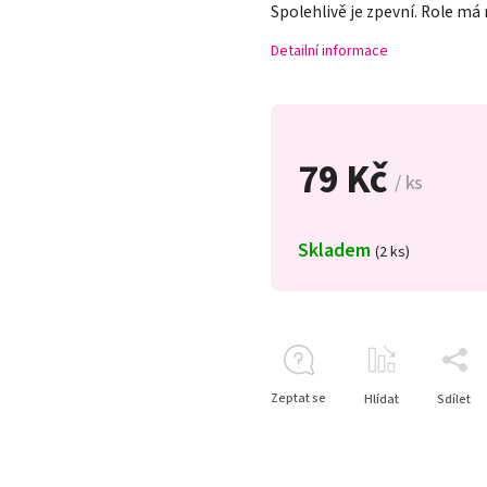
Spolehlivě je zpevní. Role má
Detailní informace
79 Kč
/ ks
Skladem
(2 ks)
Zeptat se
Hlídat
Sdílet