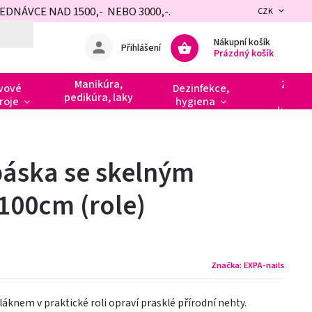
NÁVCE NAD 1500,- NEBO 3000,-.
CZK
Nákupní košík
Přihlášení
Prázdný košík
Manikúra,
Zdobe
vové
Dezinfekce,
pedikúra, laky
razít
roje
hygiena
kamín
áska se skelným
100cm (role)
Značka:
EXPA-nails
knem v praktické roli opraví prasklé přírodní nehty.