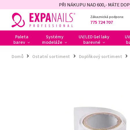
PŘI NÁKUPU NAD 600,- MÁTE DO
Zákaznická podpora:
775 724 707
Paleta
Systémy
UV/LED Gel laky
UV
barev
modeláže
barevné
b
Domů
Ostatní sortiment
Doplňkový sortiment
/
/
/