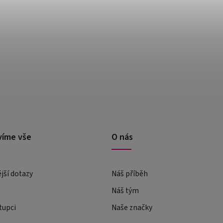
víme vše
O nás
ější dotazy
Náš příběh
Náš tým
tupci
Naše značky