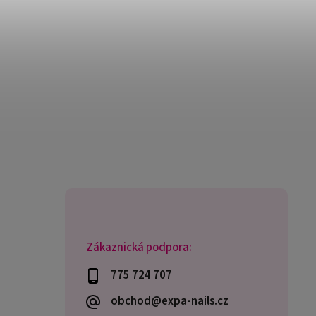
Zákaznická podpora:
775 724 707
obchod@expa-nails.cz