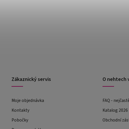
Zákaznický servis
O nehtech 
Moje objednávka
FAQ - nejčast
Kontakty
Katalog 2026
Pobočky
Obchodní zás