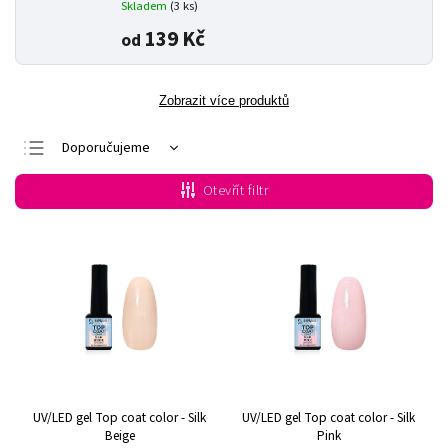
Skladem
(3 ks)
139 Kč
od
Zobrazit více produktů
Doporučujeme
Nejlevnější
Otevřít filtr
Nejdražší
Nejprodávanější
Abecedně
UV/LED gel Top coat color - Silk
UV/LED gel Top coat color - Silk
Beige
Pink