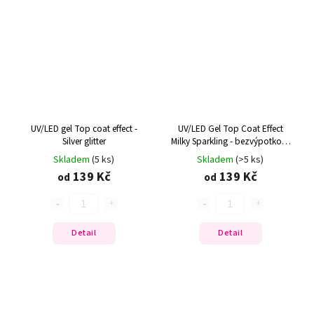
UV/LED gel Top coat effect -
UV/LED Gel Top Coat Effect
Silver glitter
Milky Sparkling - bezvýpotkový
efektový lesk
Skladem
(5 ks)
Skladem
(>5 ks)
139 Kč
139 Kč
od
od
Detail
Detail