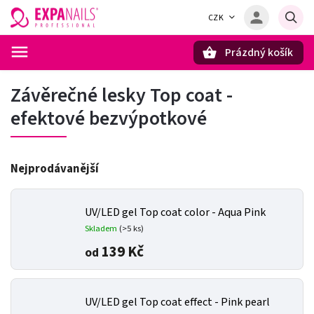
CZK
Prázdný košík
Hledat
Závěrečné lesky Top coat -
efektové bezvýpotkové
Nejprodávanější
UV/LED gel Top coat color - Aqua Pink
Skladem
(>5 ks)
139 Kč
od
UV/LED gel Top coat effect - Pink pearl