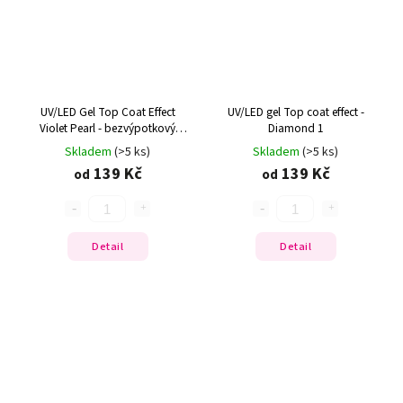
UV/LED Gel Top Coat Effect
UV/LED gel Top coat effect -
Violet Pearl - bezvýpotkový
Diamond 1
efektový lesk
Skladem
(>5 ks)
Skladem
(>5 ks)
139 Kč
139 Kč
od
od
Detail
Detail