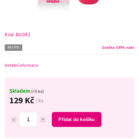
Kód:
BG042
Značka:
EXPA-nails
BEZ TPO
Detailní informace
Skladem
(>5 ks)
129 Kč
/ ks
Přidat do košíku