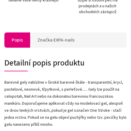
děláme vaše nehty krásnější
užijte si osobní péči na
prodejnách a u našich
obchodních zástupců
Popis
Značka
EXPA-nails
Detailní popis produktu
Barevné gely nabízíme v široké barevné škále - transparentní, krycí,
pastelové, neonové, třpytkové, s perleťové...... Gely lze použít na
celopotah, Nail Art nebo na dokonalou barevnou francouzskou
manikúru. Doporučujeme aplikovat vždy na modelovací gel, alespoň
ve dvou tenkých vrstvách, pokud je gel označen One Stroke - stačí
jedna vrstva. Pokud se na gelu objeví puchýřky nebo tzv. pecičky bylo
gelu naneseno příliš mnoho.