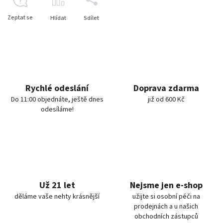
Zeptat se
Hlídat
Sdílet
Rychlé odeslání
Doprava zdarma
Do 11:00 objednáte, ještě dnes
již od 600 Kč
odesíláme!
Už 21 let
Nejsme jen e-shop
děláme vaše nehty krásnější
užijte si osobní péči na
prodejnách a u našich
obchodních zástupců