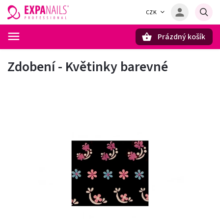
CZK
Prázdný košík
Hledat
Zdobení - Květinky barevné