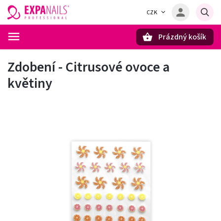
CZK
Prázdný košík
Hledat
Zdobení - Citrusové ovoce a
květiny