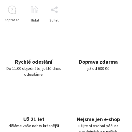
Zeptat se
Hlídat
Sdílet
Rychlé odeslání
Doprava zdarma
Do 11:00 objednáte, ještě dnes
již od 600 Kč
odesíláme!
Už 21 let
Nejsme jen e-shop
děláme vaše nehty krásnější
užijte si osobní péči na
prodejnách a u našich