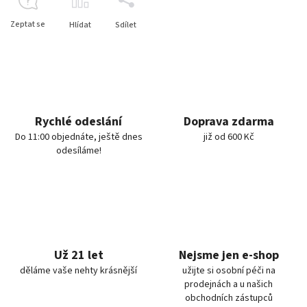
Zeptat se
Hlídat
Sdílet
Rychlé odeslání
Doprava zdarma
Do 11:00 objednáte, ještě dnes
již od 600 Kč
odesíláme!
Už 21 let
Nejsme jen e-shop
děláme vaše nehty krásnější
užijte si osobní péči na
prodejnách a u našich
obchodních zástupců