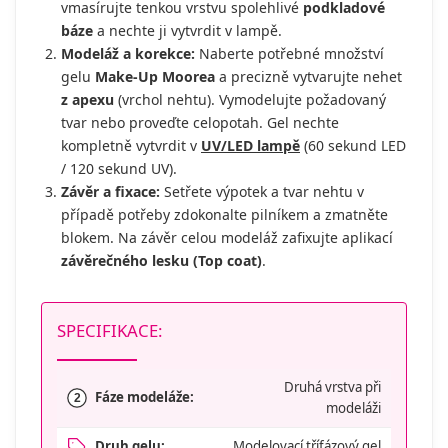
vmasírujte tenkou vrstvu spolehlivé
podkladové
báze
a nechte ji vytvrdit v lampě.
Modeláž a korekce:
Naberte potřebné množství
gelu
Make-Up Moorea
a precizně vytvarujte nehet
z apexu
(vrchol nehtu). Vymodelujte požadovaný
tvar nebo proveďte celopotah. Gel nechte
kompletně vytvrdit v
UV/LED lampě
(60 sekund LED
/ 120 sekund UV).
Závěr a fixace:
Setřete výpotek a tvar nehtu v
případě potřeby zdokonalte pilníkem a zmatněte
blokem. Na závěr celou modeláž zafixujte aplikací
závěrečného lesku (Top coat)
.
SPECIFIKACE:
Druhá vrstva při
Fáze modeláže:
2
modeláži
Druh gelu:
Modelovací třífázový gel