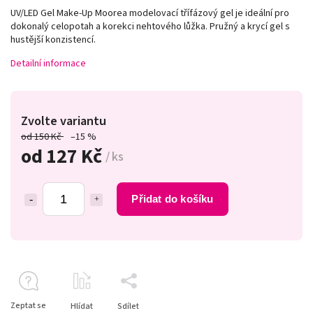
UV/LED Gel Make-Up Moorea modelovací třífázový gel je ideální pro
dokonalý celopotah a korekci nehtového lůžka. Pružný a krycí gel s
hustější konzistencí.
Detailní informace
Zvolte variantu
od 150 Kč
–15 %
od
127 Kč
/ ks
Přidat do košíku
Zeptat se
Hlídat
Sdílet