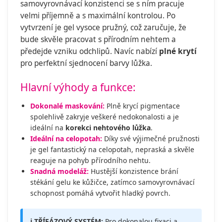
samovyrovnávací konzistenci se s ním pracuje
velmi příjemně a s maximální kontrolou. Po
vytvrzení je gel vysoce pružný, což zaručuje, že
bude skvěle pracovat s přírodním nehtem a
předejde vzniku odchlipů. Navíc nabízí
plné krytí
pro perfektní sjednocení barvy lůžka.
Hlavní výhody a funkce:
Dokonalé maskování:
Plně krycí pigmentace
spolehlivě zakryje veškeré nedokonalosti a je
ideální na
korekci nehtového lůžka
.
Ideální na celopotah:
Díky své výjimečné pružnosti
je gel fantastický na celopotah, nepraská a skvěle
reaguje na pohyb přírodního nehtu.
Snadná modeláž:
Hustější konzistence brání
stékání gelu ke kůžičce, zatímco samovyrovnávací
schopnost pomáhá vytvořit hladký povrch.
ℹ️ TŘÍFÁZOVÝ SYSTÉM:
Pro dokonalou fixaci a