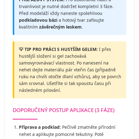
trvanlivost je nutné dodržet kompletní 3 fáze.
Před modeláží vždy naneste spolehlivou
podkladovou bázi
a hotový tvar zafixujte
kvalitním
závěrečným leskem
.
💡 TIP PRO PRÁCI S HUSTŠÍM GELEM:
I přes
hustější složení si gel zachovává
samovyrovnávací vlastnost. Po nanesení na
nehet dejte materiálu pár vteřin čas (případně
ruku na chvíli otočte dlaní vzhůru), aby se povrch
sám srovnal. Ušetříte si tak spoustu času při
následném pilování.
DOPORUČENÝ POSTUP APLIKACE (3 FÁZE)
Příprava a podklad:
Pečlivě zmatněte přírodní
nehet a aplikujte pomocné tekutiny. Poté