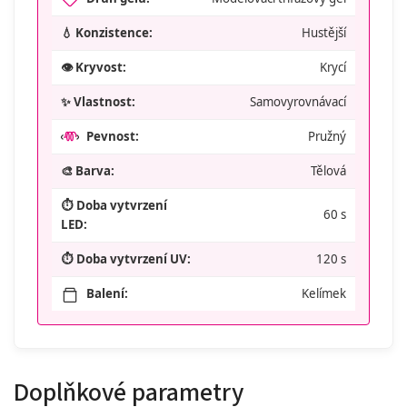
💧 Konzistence:
Hustější
👁️ Kryvost:
Krycí
✨ Vlastnost:
Samovyrovnávací
Pevnost:
Pružný
🎨 Barva:
Tělová
⏱️ Doba vytvrzení
60 s
LED:
⏱️ Doba vytvrzení UV:
120 s
Balení:
Kelímek
Doplňkové parametry