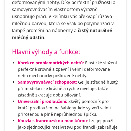
deformovanými nehty. Díky perfektní pružnosti a
samovyrovnávacím vlastnostem výrazně
usnadňuje práci. V kelímku vás překvapí růžovo-
mléčnou barvou, která se však po polymerizaci v
lampě promění na nádherný a
čistý naturálně
mléčný odstín
.
Hlavní výhody a funkce:
Korekce problematických nehtů:
Elastické složení
perfektně srovná a zpevní i velmi deformované
nebo mechanicky poškozené nehty.
Samovyrovnávací schopnost:
Gel je středně hustý,
při modelaci se krásně a rychle niveluje, takže
zásadně zkracuje dobu pilování.
Univerzální prodloužení:
Skvělý pomocník pro
kratší prodloužení na šablony, kde vytvoří velmi
přirozenou a plně neprůhlednou špičku.
Kouzla s francouzskou manikúrou:
Lze jej použít
jako sjednocující mezivrstvu pod francii (zabraňuje