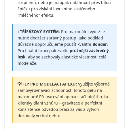
rozpíjení), nebo jej naopak natáhnout přes bílou
špičku pro získání luxusního zastřeného
"mléčného" efektu.
ℹ️ TŘÍFÁZOVÝ SYSTÉM:
Pro maximální výdrž je
nutné dodržet správný postup. Jako podklad
důrazně doporučujeme použít kvalitní
Bonder
.
Pro finální fixaci pak zvolte
pružnější závěrečný
lesk
, aby se zachovaly elastické vlastnosti celé
modeláže.
💡 TIP PRO MODELACI APEXU:
Využijte výborné
samovyrovnávací schopnosti tohoto gelu na
maximum! Při tvarování apexu stačí otočit ruku
klientky dlaní vzhůru – gravitace a perfektní
konzistence odvedou práci za vás a vytvoří
dokonalý vrchol nehtu.