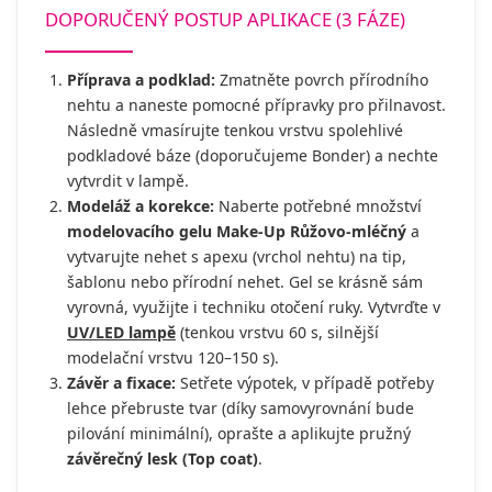
DOPORUČENÝ POSTUP APLIKACE (3 FÁZE)
Příprava a podklad:
Zmatněte povrch přírodního
nehtu a naneste pomocné přípravky pro přilnavost.
Následně vmasírujte tenkou vrstvu spolehlivé
podkladové báze (doporučujeme Bonder) a nechte
vytvrdit v lampě.
Modeláž a korekce:
Naberte potřebné množství
modelovacího gelu Make-Up Růžovo-mléčný
a
vytvarujte nehet s apexu (vrchol nehtu) na tip,
šablonu nebo přírodní nehet. Gel se krásně sám
vyrovná, využijte i techniku otočení ruky. Vytvrďte v
UV/LED lampě
(tenkou vrstvu 60 s, silnější
modelační vrstvu 120–150 s).
Závěr a fixace:
Setřete výpotek, v případě potřeby
lehce přebruste tvar (díky samovyrovnání bude
pilování minimální), oprašte a aplikujte pružný
závěrečný lesk (Top coat)
.