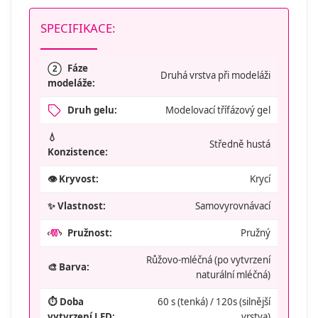
SPECIFIKACE:
Fáze
2
Druhá vrstva při modeláži
modeláže:
Druh gelu:
Modelovací třífázový gel
💧
Středně hustá
Konzistence:
👁️ Kryvost:
Krycí
✨ Vlastnost:
Samovyrovnávací
Pružnost:
Pružný
Růžovo-mléčná (po vytvrzení
🎨 Barva:
naturální mléčná)
⏱️ Doba
60 s (tenká) / 120s (silnější
vytvrzení LED:
vrstva)