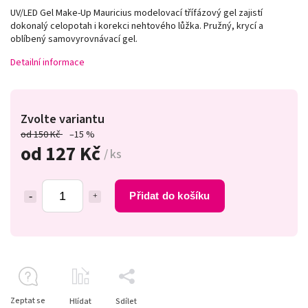
UV/LED Gel Make-Up Mauricius modelovací třífázový gel zajistí
dokonalý celopotah i korekci nehtového lůžka.
Pružný,
krycí a
oblíbený samovyrovnávací gel.
Detailní informace
Zvolte variantu
od 150 Kč
–15 %
od
127 Kč
/ ks
Přidat do košíku
Zeptat se
Hlídat
Sdílet