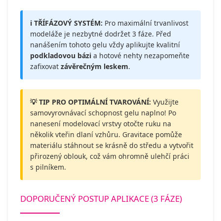
ℹ️ TŘÍFÁZOVÝ SYSTÉM:
Pro maximální trvanlivost
modeláže je nezbytné dodržet 3 fáze. Před
nanášením tohoto gelu vždy aplikujte kvalitní
podkladovou bázi
a hotové nehty nezapomeňte
zafixovat
závěrečným leskem
.
💡 TIP PRO OPTIMÁLNÍ TVAROVÁNÍ:
Využijte
samovyrovnávací schopnost gelu naplno! Po
nanesení modelovací vrstvy otočte ruku na
několik vteřin dlaní vzhůru. Gravitace pomůže
materiálu stáhnout se krásně do středu a vytvořit
přirozený oblouk, což vám ohromně ulehčí práci
s pilníkem.
DOPORUČENÝ POSTUP APLIKACE (3 FÁZE)