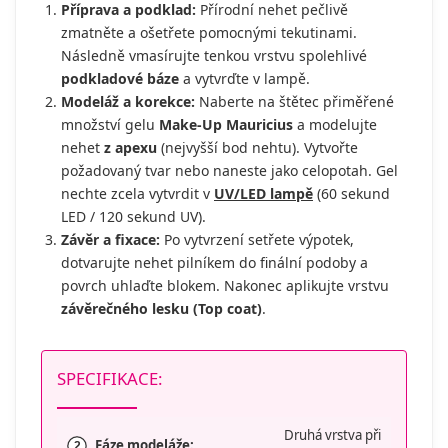
Příprava a podklad:
Přírodní nehet pečlivě
zmatněte a ošetřete pomocnými tekutinami.
Následně vmasírujte tenkou vrstvu spolehlivé
podkladové báze
a vytvrďte v lampě.
Modeláž a korekce:
Naberte na štětec přiměřené
množství gelu
Make-Up Mauricius
a modelujte
nehet
z apexu
(nejvyšší bod nehtu). Vytvořte
požadovaný tvar nebo naneste jako celopotah. Gel
nechte zcela vytvrdit v
UV/LED lampě
(60 sekund
LED / 120 sekund UV).
Závěr a fixace:
Po vytvrzení setřete výpotek,
dotvarujte nehet pilníkem do finální podoby a
povrch uhlaďte blokem. Nakonec aplikujte vrstvu
závěrečného lesku (Top coat)
.
SPECIFIKACE:
Druhá vrstva při
Fáze modeláže:
2