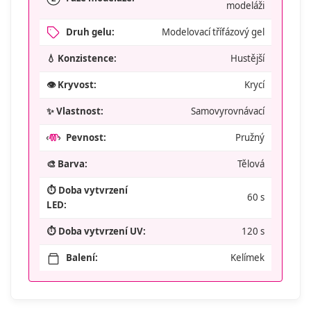
modeláži
Druh gelu:
Modelovací třífázový gel
💧 Konzistence:
Hustější
👁️ Kryvost:
Krycí
✨ Vlastnost:
Samovyrovnávací
Pevnost:
Pružný
🎨 Barva:
Tělová
⏱️ Doba vytvrzení
60 s
LED:
⏱️ Doba vytvrzení UV:
120 s
Balení:
Kelímek