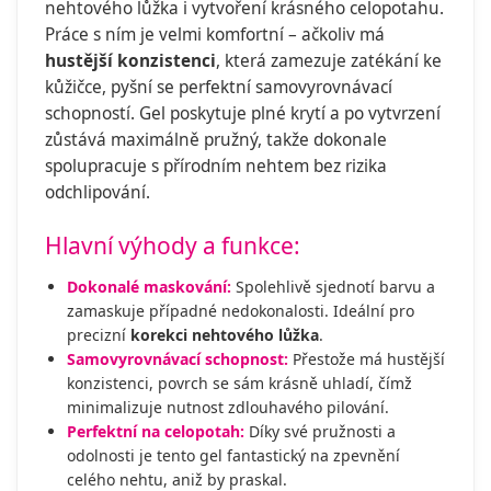
nehtového lůžka i vytvoření krásného celopotahu.
Práce s ním je velmi komfortní – ačkoliv má
hustější konzistenci
, která zamezuje zatékání ke
kůžičce, pyšní se perfektní samovyrovnávací
schopností. Gel poskytuje plné krytí a po vytvrzení
zůstává maximálně pružný, takže dokonale
spolupracuje s přírodním nehtem bez rizika
odchlipování.
Hlavní výhody a funkce:
Dokonalé maskování:
Spolehlivě sjednotí barvu a
zamaskuje případné nedokonalosti. Ideální pro
precizní
korekci nehtového lůžka
.
Samovyrovnávací schopnost:
Přestože má hustější
konzistenci, povrch se sám krásně uhladí, čímž
minimalizuje nutnost zdlouhavého pilování.
Perfektní na celopotah:
Díky své pružnosti a
odolnosti je tento gel fantastický na zpevnění
celého nehtu, aniž by praskal.