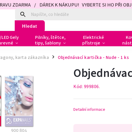
PRAVU ZDARMA / DÁREK K NÁKUPU! VYBERTE SI HO PŘI OBJED
Hledat
/LED Gely
Pilníky, štětce,
Elektrické
Ko
arevné
tipy, šablony
přístroje
nást
ragony, karta zákazníka
Objednávací kartička - Nude - 1 ks
/
Objednávací
Kód:
999806.
Detailní informace