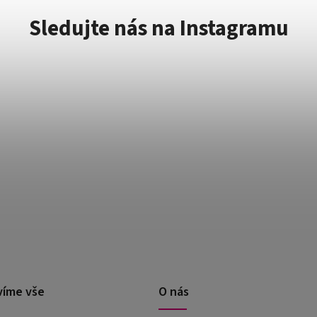
Sledujte nás na Instagramu
víme vše
O nás