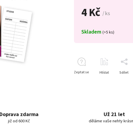
4 Kč
/ ks
Skladem
(>5 ks)
Zeptat se
Hlídat
Sdílet
Doprava zdarma
Už 21 let
již od 600 Kč
děláme vaše nehty krásn