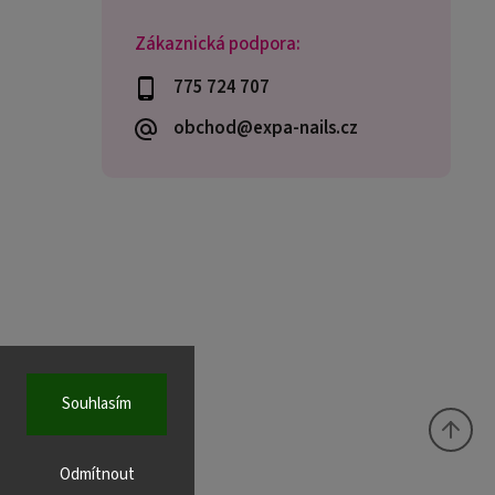
Zákaznická podpora:
775 724 707
obchod@expa-nails.cz
Souhlasím
Odmítnout