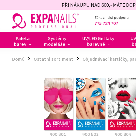
PŘI NÁKUPU NAD 600,- MÁTE DO
Zákaznická podpora:
775 724 707
Paleta
Systémy
UV/LED Gel laky
UV
barev
modeláže
barevné
b
Domů
Ostatní sortiment
Objednávací kartičky, pa
/
/