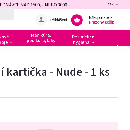
NÁVCE NAD 1500,- NEBO 3000,-.
CZK
Nákupní košík
Přihlášení
Prázdný košík
Manikúra,
Zdobe
vové
Dezinfekce,
pedikúra, laky
razít
roje
hygiena
kamín
 kartička - Nude - 1 ks