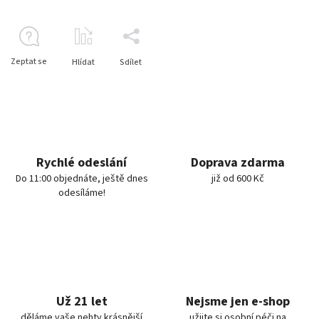
Zeptat se
Hlídat
Sdílet
Rychlé odeslání
Doprava zdarma
Do 11:00 objednáte, ještě dnes
již od 600 Kč
odesíláme!
Už 21 let
Nejsme jen e-shop
děláme vaše nehty krásnější
užijte si osobní péči na