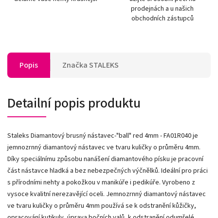
prodejnách a u našich
obchodních zástupců
Popis
Značka
STALEKS
Detailní popis produktu
Staleks Diamantový brusný nástavec-"ball" red 4mm - FA01R040 je
jemnozrnný diamantový nástavec ve tvaru kuličky o průměru 4mm.
Díky speciálnímu způsobu nanášení diamantového písku je pracovní
část nástavce hladká a bez nebezpečných výčnělků. Ideální pro práci
s přírodními nehty a pokožkou v manikúře i pedikúře. Vyrobeno z
vysoce kvalitní nerezavějící oceli. Jemnozrnný diamantový nástavec
ve tvaru kuličky o průměru 4mm používá se k odstranění kůžičky,
opracování kutikuly, úprava bočních valů, k odstranění odumřelé