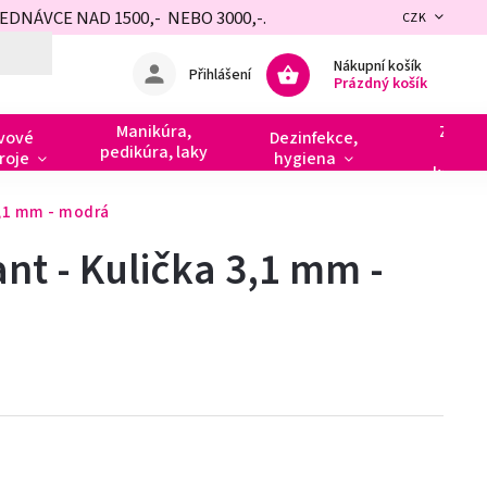
NÁVCE NAD 1500,- NEBO 3000,-.
CZK
Nákupní košík
Přihlášení
Prázdný košík
Manikúra,
Zdobe
vové
Dezinfekce,
pedikúra, laky
razít
roje
hygiena
kamín
3,1 mm - modrá
nt - Kulička 3,1 mm -