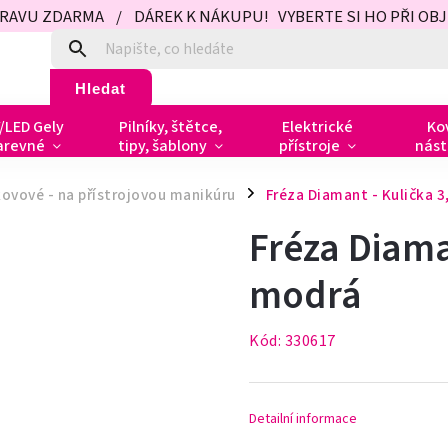
PRAVU ZDARMA / DÁREK K NÁKUPU! VYBERTE SI HO PŘI OBJED
Hledat
/LED Gely
Pilníky, štětce,
Elektrické
Ko
arevné
tipy, šablony
přístroje
nást
kovové - na přístrojovou manikúru
Fréza Diamant - Kulička 
/
Fréza Diama
modrá
Kód:
330617
Detailní informace