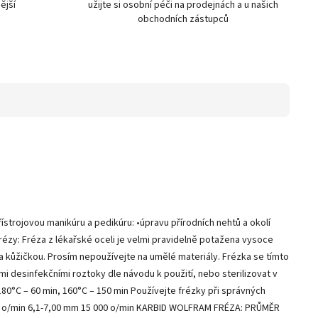
ější
užijte si osobní péči na prodejnách a u našich
obchodních zástupců
ístrojovou manikúru a pedikúru: •úpravu přírodních nehtů a okolí
ézy: Fréza z lékařské oceli je velmi pravidelně potažena vysoce
 a kůžičkou. Prosím nepoužívejte na umělé materiály. Frézka se tímto
i desinfekčními roztoky dle návodu k použití, nebo sterilizovat v
180°C – 60 min, 160°C – 150 min Používejte frézky při správných
0 o/min 6,1-7,00 mm 15 000 o/min KARBID WOLFRAM FRÉZA: PRŮMĚR