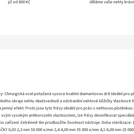
již od 600 Kč
děláme vaše nehty krásn
: Chirurgická ocel potažená vysoce kvalitní diamantovou drtí Ideální pro př
lného okraje nehtu •Nadzvednutí a odstranění nehtové kůžičky Vlastnosti fr
a jemný efekt. Proto jsou tyto frézy ideální pro práci s nehtovou ploténkou
y svým vysokým antikorozním vlastnostem, lze frézy desinfikovat speciálním
 zařízení. Extrémně tím prodloužíte životnost nástroje. Doba sterilizace: 
Y 0,03-2,3 mm 50 000 o/min 2,4-4,00 mm 35 000 o/min 4,1-6,00 mm 25 00