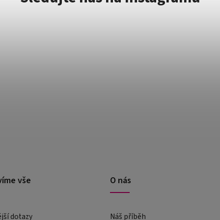
víme vše
O nás
ější dotazy
Náš příběh