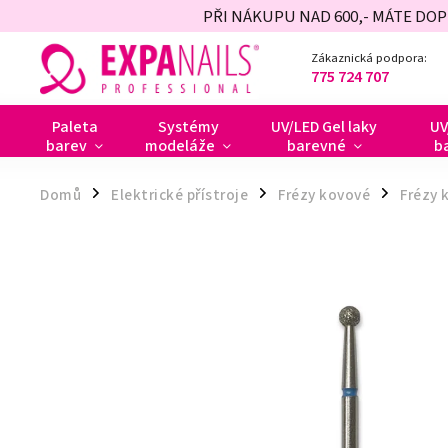
PŘI NÁKUPU NAD 600,- MÁTE DO
Zákaznická podpora:
775 724 707
Paleta
Systémy
UV/LED Gel laky
UV
barev
modeláže
barevné
b
Domů
Elektrické přístroje
Frézy kovové
Frézy 
/
/
/