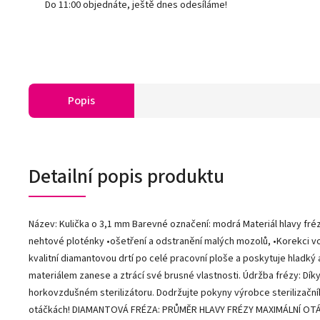
Do 11:00 objednáte, ještě dnes odesíláme!
Popis
Detailní popis produktu
Název: Kulička o 3,1 mm Barevné označení: modrá Materiál hlavy frézy
nehtové ploténky •ošetření a odstranění malých mozolů, •Korekci vo
kvalitní diamantovou drtí po celé pracovní ploše a poskytuje hladký 
materiálem zanese a ztrácí své brusné vlastnosti. Údržba frézy: Dík
horkovzdušném sterilizátoru. Dodržujte pokyny výrobce sterilizačního
otáčkách! DIAMANTOVÁ FRÉZA: PRŮMĚR HLAVY FRÉZY MAXIMÁLNÍ OTÁČK