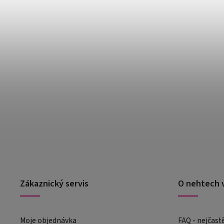
Zákaznický servis
O nehtech 
Moje objednávka
FAQ - nejčast