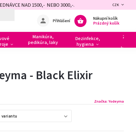
NÁVCE NAD 1500,- NEBO 3000,-.
CZK
Nákupní košík
Přihlášení
Prázdný košík
Manikúra,
Zdobe
vové
Dezinfekce,
pedikúra, laky
razít
roje
hygiena
kamín
yma - Black Elixir
Značka:
Yodeyma