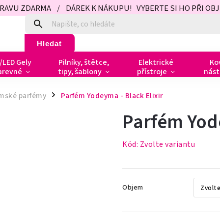
PRAVU ZDARMA / DÁREK K NÁKUPU! VYBERTE SI HO PŘI OBJED
Hledat
/LED Gely
Pilníky, štětce,
Elektrické
Ko
arevné
tipy, šablony
přístroje
nást
mské parfémy
Parfém Yodeyma - Black Elixir
/
Parfém Yode
Kód:
Zvolte variantu
Objem