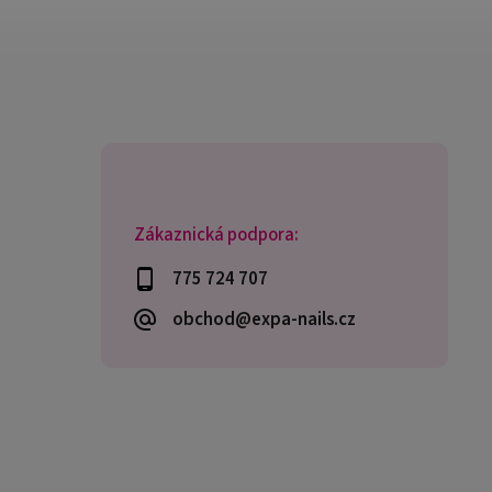
Zákaznická podpora:
775 724 707
obchod@expa-nails.cz