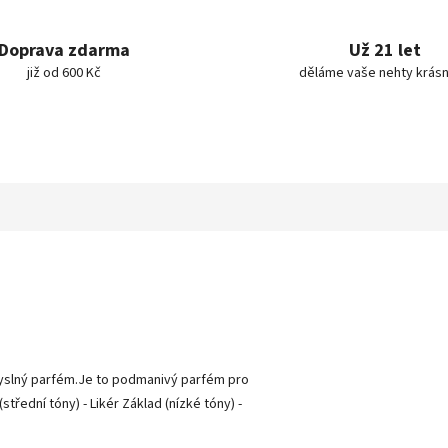
Doprava zdarma
Už 21 let
již od 600 Kč
děláme vaše nehty krásn
smyslný parfém.Je to podmanivý parfém pro
střední tóny) - Likér Základ (nízké tóny) -