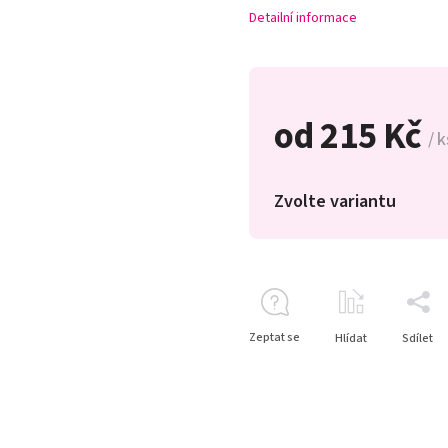
Detailní informace
od
215 Kč
/ k
Zvolte variantu
Zeptat se
Hlídat
Sdílet