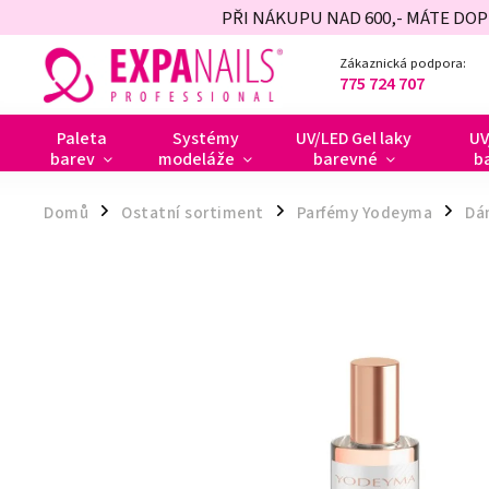
PŘI NÁKUPU NAD 600,- MÁTE DO
Zákaznická podpora:
775 724 707
Paleta
Systémy
UV/LED Gel laky
UV
barev
modeláže
barevné
b
Domů
Ostatní sortiment
Parfémy Yodeyma
Dá
/
/
/