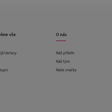
víme vše
O nás
ější dotazy
Náš příběh
Náš tým
tupci
Naše značky