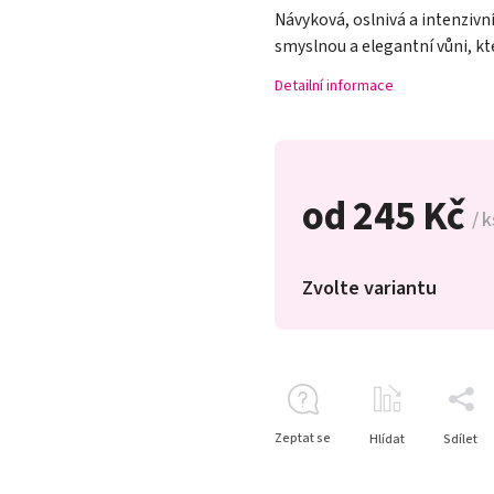
Návyková, oslnivá a intenzivn
smyslnou a elegantní vůni, kte
Detailní informace
od
245 Kč
/ k
Zvolte variantu
Zeptat se
Hlídat
Sdílet