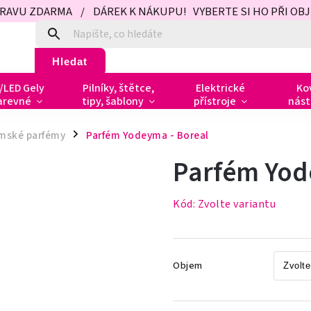
PRAVU ZDARMA / DÁREK K NÁKUPU! VYBERTE SI HO PŘI OBJED
Hledat
/LED Gely
Pilníky, štětce,
Elektrické
Ko
arevné
tipy, šablony
přístroje
nást
mské parfémy
Parfém Yodeyma - Boreal
/
Parfém Yod
Kód:
Zvolte variantu
Objem