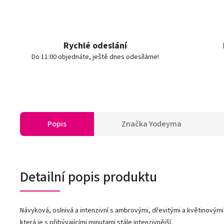
Rychlé odeslání
Do 11:00 objednáte, ještě dnes odesíláme!
Popis
Značka
Yodeyma
Detailní popis produktu
Návyková, oslnivá a intenzivní s ambrovými, dřevitými a květinovými 
která je s přibývajícími minutami stále intenzivnější.