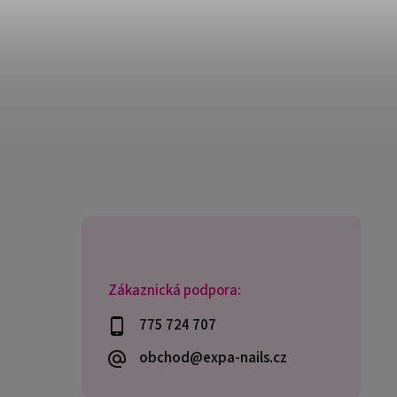
Zákaznická podpora:
775 724 707
obchod@expa-nails.cz