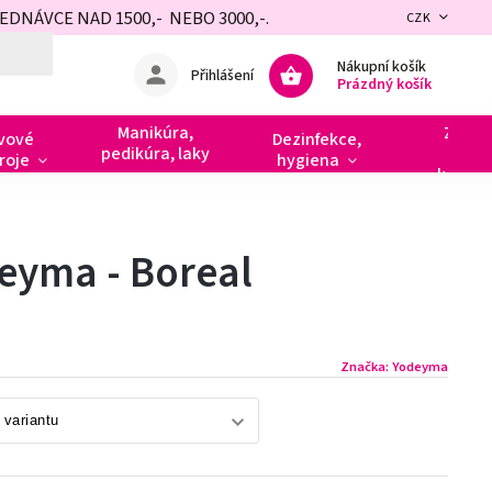
NÁVCE NAD 1500,- NEBO 3000,-.
CZK
Nákupní košík
Přihlášení
Prázdný košík
Manikúra,
Zdobe
vové
Dezinfekce,
pedikúra, laky
razít
roje
hygiena
kamín
eyma - Boreal
Značka:
Yodeyma