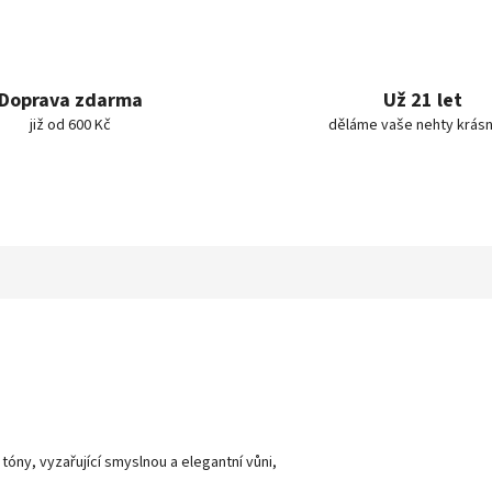
Doprava zdarma
Už 21 let
již od 600 Kč
děláme vaše nehty krásn
tóny, vyzařující smyslnou a elegantní vůni,