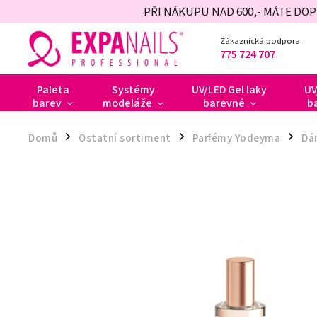
PŘI NÁKUPU NAD 600,- MÁTE DO
Zákaznická podpora:
775 724 707
Paleta
Systémy
UV/LED Gel laky
UV
barev
modeláže
barevné
b
Domů
Ostatní sortiment
Parfémy Yodeyma
Dá
/
/
/