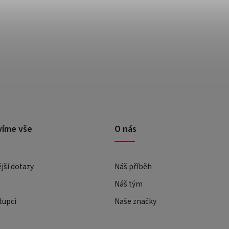
víme vše
O nás
ější dotazy
Náš příběh
Náš tým
tupci
Naše značky