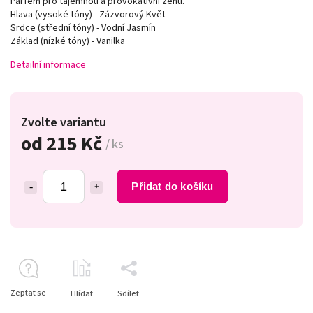
Parfém pro tajemnou a provokativní ženu.
Hlava (vysoké tóny) - Zázvorový Květ
Srdce (střední tóny) - Vodní Jasmín
Základ (nízké tóny) - Vanilka
Detailní informace
Zvolte variantu
od
215 Kč
/ ks
Přidat do košíku
Zeptat se
Hlídat
Sdílet