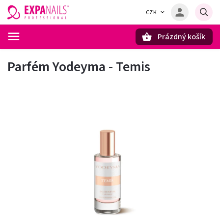
CZK
Prázdný košík
Hledat
Parfém Yodeyma - Temis