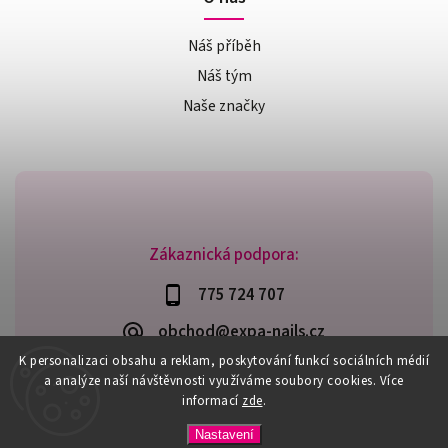
Náš příběh
Náš tým
Naše značky
Zákaznická podpora:
775 724 707
obchod@expa-nails.cz
K personalizaci obsahu a reklam, poskytování funkcí sociálních médií
a analýze naší návštěvnosti využíváme soubory cookies. Více
informací
zde
.
Copyright 2026
Expanails.cz
. Všechna práva vyhrazena.
Nastavení
Upravit nastavení cookies