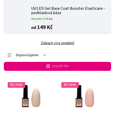
UV/LED Gel Base Coat Booster Elasticare -
podkladová báze
Skladem
(>5 ks)
149 Kč
od
Zobrazit více produktů
Doporučujeme
Nejlevnější
Otevřít filtr
Nejdražší
Nejprodávanější
BEZ HEMA
BEZ HEMA
Abecedně