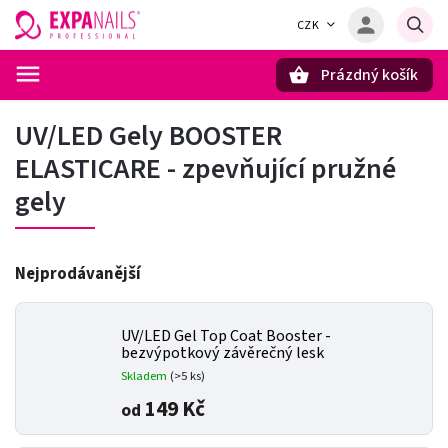
CZK
Prázdný košík
Hledat
UV/LED Gely BOOSTER
ELASTICARE - zpevňující pružné
gely
Nejprodávanější
UV/LED Gel Top Coat Booster -
bezvýpotkový závěrečný lesk
Skladem
(>5 ks)
149 Kč
od