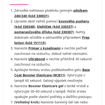
Zdrsněte nehtovou ploténku jemným
pilníkem
240/240 (kód 330031)
.
Upravte okolí nehtů pomocí
kovového pusheru
(kód 330348)
,
kleštiček (kód 330337)
a
pomerančového dřívka (kód 330307)
. Nehty
dokonale očistěte a odmastěte přípravkem
Prep
lotion (kód 151115)
.
Naneste
Primer s kyselinami
a nechte pečlivě
zaschnout na vzduchu, dokud nehet nezmatní.
Naneste
Ultrabond
a nechte přibližně 30 sekund
zaschnout na vzduchu.
Aplikujte tenkou vrstvu podkladového gelu
Base
Coat Booster Elasticare (BCB11)
.
Vytvrzujte v
lampě 60 sekund. Gelový výpotek nestírejte.
Naneste
Booster Elasticare gel
v tenké vrstvě a
vytvrzujte 30–60 sekund v lampě. Počet vrstev
opakujte podle vlastní potřeby a dalšího postupu.
(Volitelný krok)
Naneste barevný Gel lak nebo