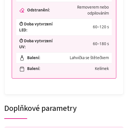
Removerem nebo
Odstranění:
odpilováním
⏱️ Doba vytvrzení
60–120 s
LED:
⏱️ Doba vytvrzení
60–180 s
UV:
Balení:
Lahvička se štětečkem
Balení:
Kelímek
Doplňkové parametry