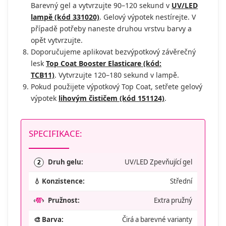
Barevný gel a vytvrzujte 90–120 sekund v
UV/LED
lampě (kód 331020)
. Gelový výpotek nestírejte. V
případě potřeby naneste druhou vrstvu barvy a
opět vytvrzujte.
Doporučujeme aplikovat bezvýpotkový závěrečný
lesk
Top Coat Booster Elasticare (kód:
TCB11)
. Vytvrzujte 120–180 sekund v lampě.
Pokud použijete výpotkový Top Coat, setřete gelový
výpotek
lihovým čističem (kód 151124)
.
SPECIFIKACE:
Druh gelu:
UV/LED Zpevňující gel
2
💧 Konzistence:
Střední
Pružnost:
Extra pružný
🎨 Barva:
Čirá a barevné varianty