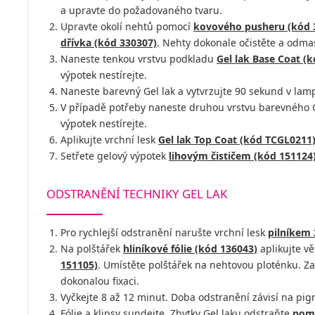
a upravte do požadovaného tvaru.
Upravte okolí nehtů pomocí
kovového pusheru (kód 
dřívka (kód 330307)
. Nehty dokonale očistěte a odm
Naneste tenkou vrstvu podkladu
Gel lak Base Coat (
výpotek nestírejte.
Naneste barevný Gel lak a vytvrzujte 90 sekund v lamp
V případě potřeby naneste druhou vrstvu barevného Ge
výpotek nestírejte.
Aplikujte vrchní lesk
Gel lak Top Coat (kód TCGL0211
Setřete gelový výpotek
lihovým čističem (kód 151124
ODSTRANĚNÍ TECHNIKY GEL LAK
Pro rychlejší odstranění narušte vrchní lesk
pilníkem 
Na polštářek
hliníkové fólie (kód 136043)
aplikujte v
151105)
. Umístěte polštářek na nehtovou ploténku. Za
dokonalou fixaci.
Vyčkejte 8 až 12 minut. Doba odstranění závisí na pi
Fólie a klipsy sundejte. Zbytky Gel laku odstraňte
pome