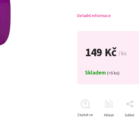
Detailní informace
149 Kč
/ ks
Skladem
(>5 ks)
Zeptat se
Hlídat
Sdílet