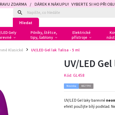
PRAVU ZDARMA / DÁREK K NÁKUPU! VYBERTE SI HO PŘI OBJED
Hledat
/LED Gely
Pilníky, štětce,
Elektrické
Ko
arevné
tipy, šablony
přístroje
nást
evné Klasické
UV/LED Gel lak Talisa - 5 ml
/
UV/LED Gel l
Kód:
GL458
Novinka
BEZ TPO
UV/LED Gel laky barevné
neo
efekt použijte bílý podklad. 