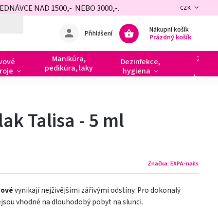
NÁVCE NAD 1500,- NEBO 3000,-.
CZK
Nákupní košík
Přihlášení
Prázdný košík
Manikúra,
Zdobe
vové
Dezinfekce,
pedikúra, laky
razít
roje
hygiena
kamín
ak Talisa - 5 ml
Značka:
EXPA-nails
nové
vynikají nejživějšími zářivými odstíny. Pro dokonalý
Nejsou vhodné na dlouhodobý pobyt na slunci.