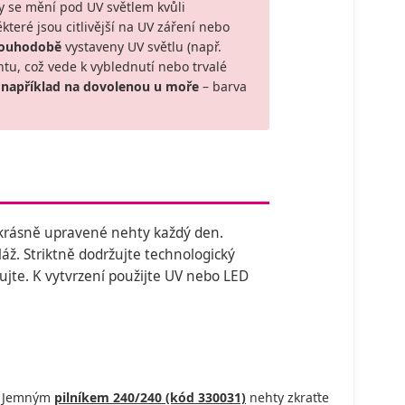
 se mění pod UV světlem kvůli
eré jsou citlivější na UV záření nebo
louhodobě
vystaveny UV světlu (např.
tu, což vede k vyblednutí nebo trvalé
 například na dovolenou u moře
– barva
 krásně upravené nehty každý den.
ž. Striktně dodržujte technologický
kujte. K vytvrzení použijte UV nebo LED
y. Jemným
pilníkem 240/240 (kód 330031)
nehty zkraťte