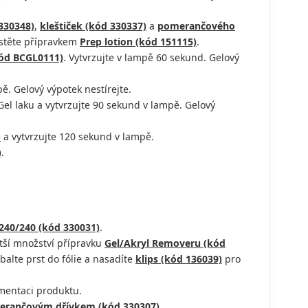
330348)
,
kleštiček (kód 330337)
a
pomerančového
astěte přípravkem
Prep lotion (kód 151115)
.
kód BCGL0111)
. Vytvrzujte v lampě 60 sekund. Gelový
ě. Gelový výpotek nestírejte.
l laku a vytvrzujte 90 sekund v lampě. Gelový
)
a vytvrzujte 120 sekund v lampě.
)
.
240/240 (kód 330031)
.
ětší množství přípravku
Gel/Akryl Removeru (kód
balte prst do fólie a nasadíte
klips (kód 136039)
pro
gmentaci produktu.
rančovým dřívkem (kód 330307)
.