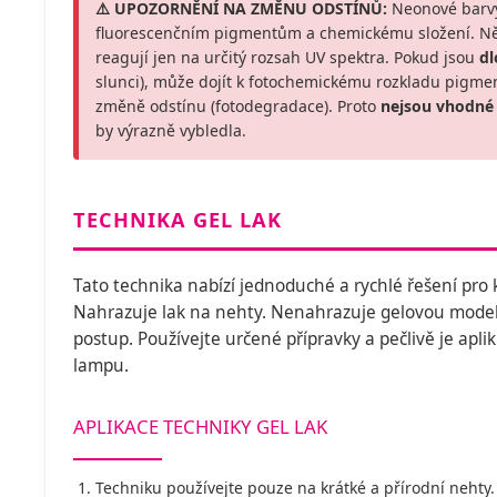
⚠️ UPOZORNĚNÍ NA ZMĚNU ODSTÍNŮ:
Neonové barvy
fluorescenčním pigmentům a chemickému složení. Někt
reagují jen na určitý rozsah UV spektra. Pokud jsou
d
slunci), může dojít k fotochemickému rozkladu pigmen
změně odstínu (fotodegradace). Proto
nejsou vhodné
by výrazně vybledla.
TECHNIKA GEL LAK
Tato technika nabízí jednoduché a rychlé řešení pro
Nahrazuje lak na nehty. Nenahrazuje gelovou modelá
postup. Používejte určené přípravky a pečlivě je apli
lampu.
APLIKACE TECHNIKY GEL LAK
Techniku používejte pouze na krátké a přírodní neht