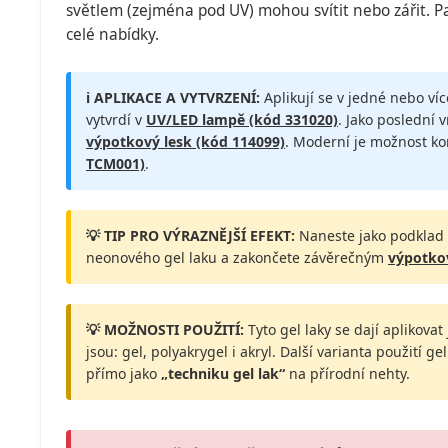
světlem (zejména pod UV) mohou svítit nebo zářit. Pat
celé nabídky.
ℹ️ APLIKACE A VYTVRZENÍ:
Aplikují se v jedné nebo ví
vytvrdí v
UV/LED lampě (kód 331020)
. Jako poslední 
výpotkový lesk (kód 114099)
. Moderní je možnost k
TCM001)
.
💡 TIP PRO VÝRAZNĚJŠÍ EFEKT:
Naneste jako podklad
neonového gel laku a zakončete závěrečným
výpotko
💡 MOŽNOSTI POUŽITÍ:
Tyto gel laky se dají aplikova
jsou: gel, polyakrygel i akryl. Další varianta použití g
přímo jako
„techniku gel lak“
na přírodní nehty.