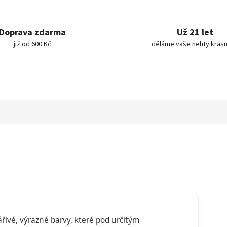
Doprava zdarma
Už 21 let
již od 600 Kč
děláme vaše nehty krásn
řivé, výrazné barvy, které pod určitým