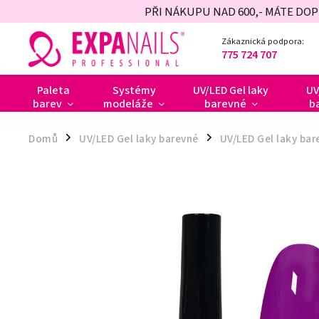
PŘI NÁKUPU NAD 600,- MÁTE DO
Zákaznická podpora:
775 724 707
Paleta
Systémy
UV/LED Gel laky
UV
barev
modeláže
barevné
b
Domů
UV/LED Gel laky barevné
UV/LED Gel laky bar
/
/