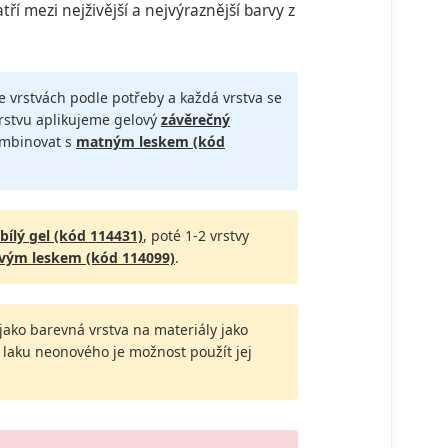
ří mezi nejživější a nejvýraznější barvy z
ce vrstvách podle potřeby a každá vrstva se
vrstvu aplikujeme gelový
závěrečný
ombinovat s
matným leskem (kód
bílý gel (kód 114431)
, poté 1-2 vrstvy
vým leskem (kód 114099)
.
t jako barevná vrstva na materiály jako
el laku neonového je možnost použít jej