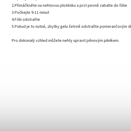
2.Přimáčkněte na nehtovou ploténku a prst pevně zabalte do fólie
3.Počkejte 9-11 minut
4.Fólii odstraňte
5.Pokud je to nutné, zbytky gelu šetrně odstraňte pomerančovým 
Pro dokonalý vzhled můžete nehty upravit pěnovým pilníkem.