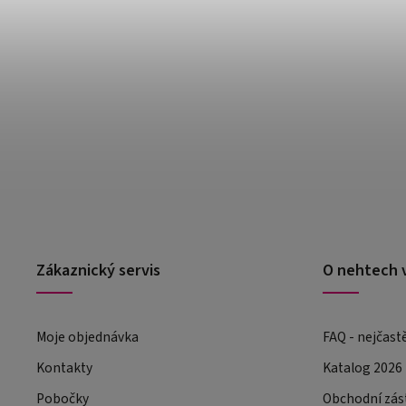
Zákaznický servis
O nehtech 
Moje objednávka
FAQ - nejčast
Kontakty
Katalog 2026
Pobočky
Obchodní zás