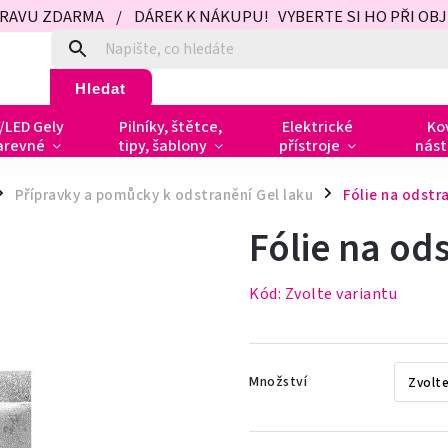
PRAVU ZDARMA / DÁREK K NÁKUPU! VYBERTE SI HO PŘI OBJED
Hledat
/LED Gely
Pilníky, štětce,
Elektrické
Ko
arevné
tipy, šablony
přístroje
nást
Přípravky a pomůcky k odstranění Gel laku
Fólie na odstra
/
Fólie na od
Kód:
Zvolte variantu
Množství