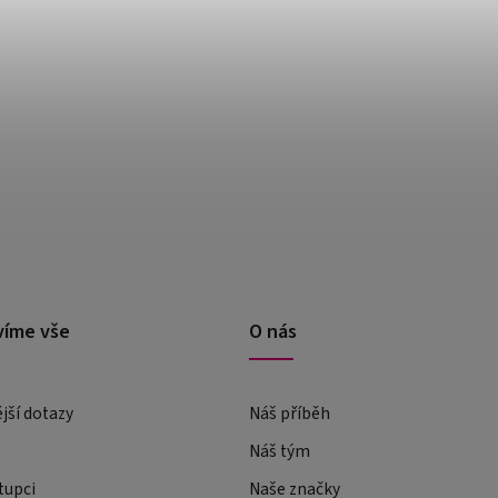
víme vše
O nás
ější dotazy
Náš příběh
Náš tým
tupci
Naše značky