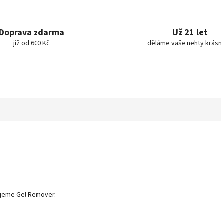
Doprava zdarma
Už 21 let
již od 600 Kč
děláme vaše nehty krásn
kujeme Gel Remover.