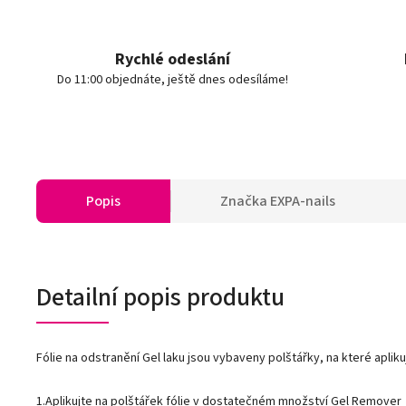
Rychlé odeslání
Do 11:00 objednáte, ještě dnes odesíláme!
Popis
Značka
EXPA-nails
Detailní popis produktu
Fólie na odstranění Gel laku jsou vybaveny polštářky, na které apli
1.Aplikujte na polštářek fólie v dostatečném množství Gel Remover