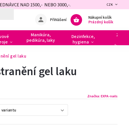
NÁVCE NAD 1500,- NEBO 3000,-.
CZK
Nákupní košík
Přihlášení
Prázdný košík
Manikúra,
Zdobe
vové
Dezinfekce,
pedikúra, laky
razít
roje
hygiena
kamín
nění gel laku
stranění gel laku
Značka:
EXPA-nails