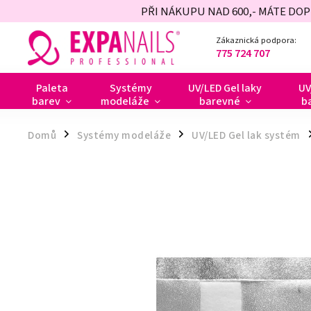
PŘI NÁKUPU NAD 600,- MÁTE DO
Zákaznická podpora:
775 724 707
Paleta
Systémy
UV/LED Gel laky
UV
barev
modeláže
barevné
b
Domů
Systémy modeláže
UV/LED Gel lak systém
/
/
/