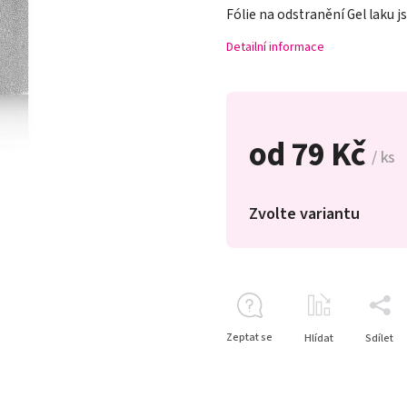
Fólie na odstranění Gel laku 
Detailní informace
od
79 Kč
/ ks
Zvolte variantu
Zeptat se
Hlídat
Sdílet