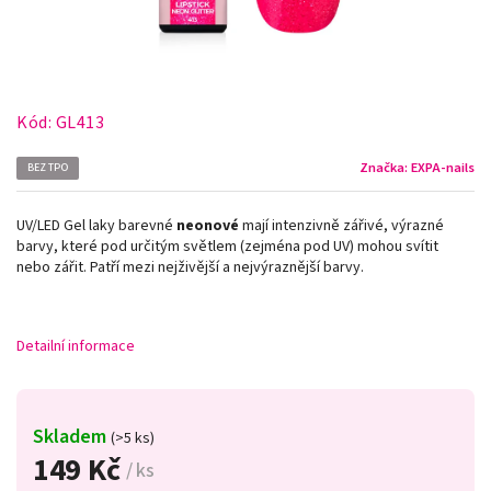
Kód:
GL413
Značka:
EXPA-nails
BEZ TPO
UV/LED Gel laky barevné
neonové
mají intenzivně zářivé, výrazné
barvy, které pod určitým světlem (zejména pod UV) mohou svítit
nebo zářit. Patří mezi nejživější a nejvýraznější barvy.
Detailní informace
Skladem
(>5 ks)
149 Kč
/ ks