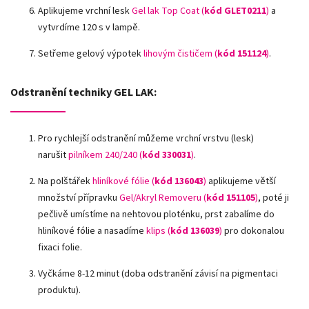
Aplikujeme vrchní lesk
Gel lak Top Coat (
kód GLET0211
)
a
vytvrdíme 120 s v lampě.
Setřeme gelový výpotek
lihovým čističem (
kód 151124
)
.
Odstranění techniky GEL LAK:
Pro rychlejší odstranění můžeme vrchní vrstvu (lesk)
narušit
pilníkem 240/240 (
kód
330031
)
.
Na polštářek
hliníkové fólie
(
kód 136043
)
aplikujeme větší
množství přípravku
Gel/Akryl Removeru (
kód 151105
)
, poté ji
pečlivě umístíme na nehtovou ploténku, prst zabalíme do
hliníkové fólie a nasadíme
klips (
kód 136039
)
pro dokonalou
fixaci folie.
Vyčkáme 8-12 minut (doba odstranění závisí na pigmentaci
produktu).