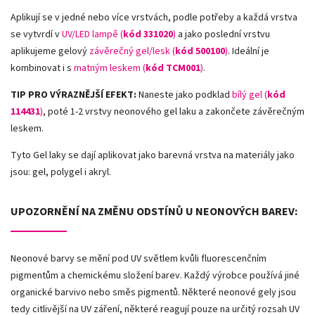
Aplikují se v jedné nebo více vrstvách, podle potřeby a každá vrstva
se vytvrdí v
UV/LED lampě (
kód 331020
)
a jako poslední vrstvu
aplikujeme gelový
závěrečný gel/lesk (
kód 500100
)
. Ideální je
kombinovat i s
matným leskem (
kód TCM001
)
.
TIP PRO VÝRAZNĚJŠÍ EFEKT:
Naneste jako podklad
bílý gel (
kód
114431
)
, poté 1-2 vrstvy neonového gel laku a zakončete závěrečným
leskem.
Tyto Gel laky se dají aplikovat jako barevná vrstva na materiály jako
jsou: gel, polygel i akryl.
UPOZORNĚNÍ NA ZMĚNU ODSTÍNŮ U NEONOVÝCH BAREV:
Neonové barvy se mění pod UV světlem kvůli fluorescenčním
pigmentům a chemickému složení barev. Každý výrobce používá jiné
organické barvivo nebo směs pigmentů. Některé neonové gely jsou
tedy citlivější na UV záření, některé reagují pouze na určitý rozsah UV