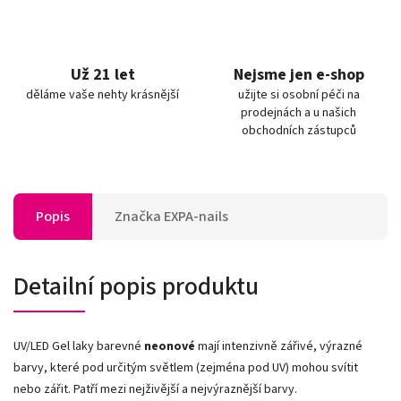
Už 21 let
Nejsme jen e-shop
děláme vaše nehty krásnější
užijte si osobní péči na
prodejnách a u našich
obchodních zástupců
Popis
Značka
EXPA-nails
Detailní popis produktu
UV/LED Gel laky barevné
neonové
mají intenzivně zářivé, výrazné
barvy, které pod určitým světlem (zejména pod UV) mohou svítit
nebo zářit. Patří mezi nejživější a nejvýraznější barvy.