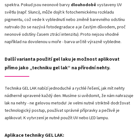
spektra. Pokud jsou neonové barvy
dlouhodobě
vystaveny UV
světlu (např. Slunci), může dojít k fotochemickému rozkladu
pigmentu, což vede k vyblednutí nebo změně barevného odstínu
natrvalo (to se nazývá fotodegradace a je častým důvodem, proč
neonové odstíny časem ztrácí intenzitu). Proto nejsou vhodné
například na dovolenou u moře - barva určitě výrazně vybledne.
Další varianta použití gel laku je možnost aplikovat
přímo jako „techniku gel lak“ na přírodní nehty.
Technika GEL LAK nabízí jednoduché a rychlé řešení, jak mít nehty
nádherně upravené každý den. Musíme si uvědomit, že nám nahrazuje
lak na nehty - ne gelovou metodu! Je velmi nutné striktně dodržovat
technologický postup, používat správné přípravky a pečlivě je
aplikovat. K vytvrzení je nutné použít UV nebo LED lampu.
Aplikace techniky GEL LAK: