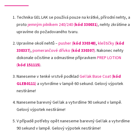
Technika GEL LAK se používá pouze na krátké, přírodní nehty, a
proto
jemným pilníkem 240/240 (
kód 330031
)
, nehty zkrátíme a
upravíme do požadovaného tvaru.
Upravíme okolí nehtů –
pusher (
kód 330348
)
,
kleštičky (
kód
330337
)
,
pomerančové dřívko (
kód 330307
)
.
Nakonec nehty
dokonale očistíme a odmastíme přípravkem
PREP LOTION
(
kód 151115
)
.
Naneseme v tenké vrstvě podklad
Gel lak Base Coat (
kód
GLEB0111
)
a vytvrdíme v lampě 60 sekund. Gelový výpotek
nestíráme!
Naneseme barevný Gel lak a vytvrdíme 90 sekund v lampě.
Gelový výpotek nestíráme!
V případě potřeby opět naneseme barevný Gel lak a vytvrdíme
90 sekund v lampě. Gelový výpotek nestíráme!