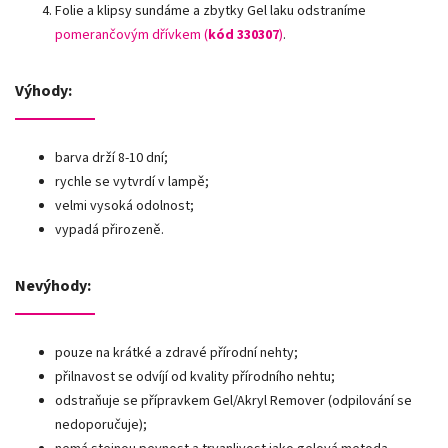
Folie a klipsy sundáme a zbytky Gel laku odstraníme
pomerančovým dřívkem (
kód 330307
)
.
Výhody:
barva drží 8-10 dní;
rychle se vytvrdí v lampě;
velmi vysoká odolnost;
vypadá přirozeně.
Nevýhody:
pouze na krátké a zdravé přírodní nehty;
přilnavost se odvíjí od kvality přírodního nehtu;
odstraňuje se přípravkem Gel/Akryl Remover (odpilování se
nedoporučuje);