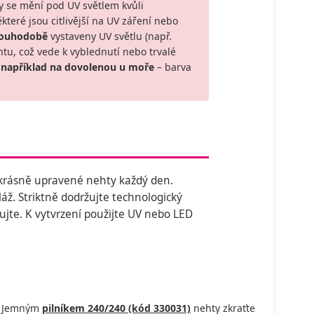
 se mění pod UV světlem kvůli
eré jsou citlivější na UV záření nebo
louhodobě
vystaveny UV světlu (např.
tu, což vede k vyblednutí nebo trvalé
 například na dovolenou u moře
– barva
 krásně upravené nehty každý den.
ž. Striktně dodržujte technologický
kujte. K vytvrzení použijte UV nebo LED
y. Jemným
pilníkem 240/240 (kód 330031)
nehty zkraťte