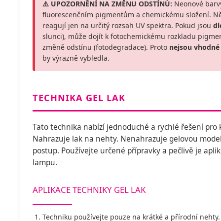
⚠️ UPOZORNĚNÍ NA ZMĚNU ODSTÍNŮ:
Neonové barvy
fluorescenčním pigmentům a chemickému složení. Někt
reagují jen na určitý rozsah UV spektra. Pokud jsou
d
slunci), může dojít k fotochemickému rozkladu pigmen
změně odstínu (fotodegradace). Proto
nejsou vhodné
by výrazně vybledla.
TECHNIKA GEL LAK
Tato technika nabízí jednoduché a rychlé řešení pro
Nahrazuje lak na nehty. Nenahrazuje gelovou modelá
postup. Používejte určené přípravky a pečlivě je apli
lampu.
APLIKACE TECHNIKY GEL LAK
Techniku používejte pouze na krátké a přírodní neht