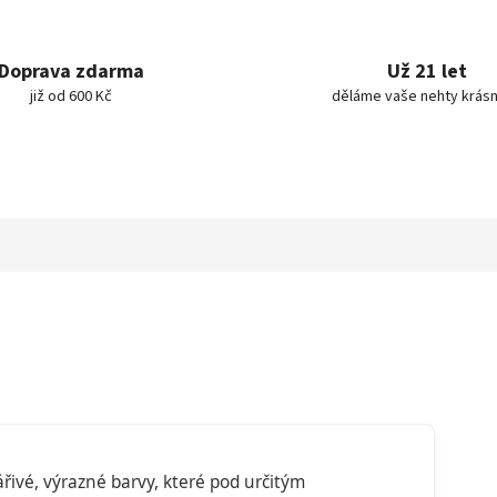
Doprava zdarma
Už 21 let
již od 600 Kč
děláme vaše nehty krásn
řivé, výrazné barvy, které pod určitým