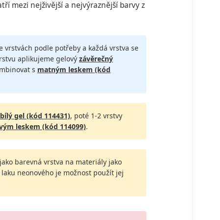
ří mezi nejživější a nejvýraznější barvy z
ce vrstvách podle potřeby a každá vrstva se
vrstvu aplikujeme gelový
závěrečný
ombinovat s
matným leskem (kód
bílý gel (kód 114431)
, poté 1-2 vrstvy
vým leskem (kód 114099)
.
t jako barevná vrstva na materiály jako
el laku neonového je možnost použít jej