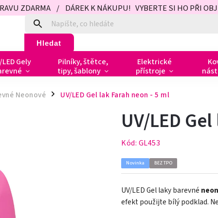
PRAVU ZDARMA / DÁREK K NÁKUPU! VYBERTE SI HO PŘI OBJED
Hledat
/LED Gely
Pilníky, štětce,
Elektrické
Ko
arevné
tipy, šablony
přístroje
nást
revné Neonové
UV/LED Gel lak Farah neon - 5 ml
/
UV/LED Gel 
Kód:
GL453
Novinka
BEZ TPO
UV/LED Gel laky barevné
neo
efekt použijte bílý podklad. 