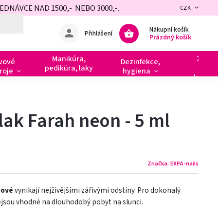
NÁVCE NAD 1500,- NEBO 3000,-.
CZK
Nákupní košík
Přihlášení
Prázdný košík
Manikúra,
Zdobe
vové
Dezinfekce,
pedikúra, laky
razít
roje
hygiena
kamín
lak Farah neon - 5 ml
Značka:
EXPA-nails
nové
vynikají nejživějšími zářivými odstíny. Pro dokonalý
Nejsou vhodné na dlouhodobý pobyt na slunci.