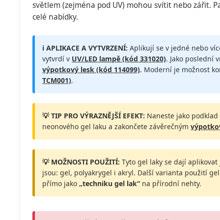
světlem (zejména pod UV) mohou svítit nebo zářit. Pat
celé nabídky.
ℹ️ APLIKACE A VYTVRZENÍ:
Aplikují se v jedné nebo ví
vytvrdí v
UV/LED lampě (kód 331020)
. Jako poslední 
výpotkový lesk (kód 114099)
. Moderní je možnost k
TCM001)
.
💡 TIP PRO VÝRAZNĚJŠÍ EFEKT:
Naneste jako podklad
neonového gel laku a zakončete závěrečným
výpotko
💡 MOŽNOSTI POUŽITÍ:
Tyto gel laky se dají aplikova
jsou: gel, polyakrygel i akryl. Další varianta použití g
přímo jako
„techniku gel lak“
na přírodní nehty.