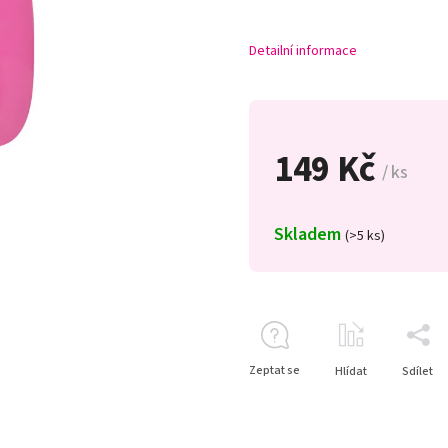
Detailní informace
149 Kč
/ ks
Skladem
(>5 ks)
Zeptat se
Hlídat
Sdílet