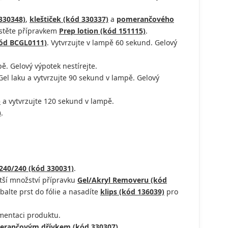
330348)
,
kleštiček (kód 330337)
a
pomerančového
astěte přípravkem
Prep lotion (kód 151115)
.
kód BCGL0111)
. Vytvrzujte v lampě 60 sekund. Gelový
ě. Gelový výpotek nestírejte.
l laku a vytvrzujte 90 sekund v lampě. Gelový
)
a vytvrzujte 120 sekund v lampě.
)
.
240/240 (kód 330031)
.
ětší množství přípravku
Gel/Akryl Removeru (kód
balte prst do fólie a nasadíte
klips (kód 136039)
pro
gmentaci produktu.
rančovým dřívkem (kód 330307)
.