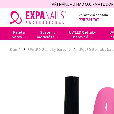
PŘI NÁKUPU NAD 600,- MÁTE DO
Zákaznická podpora:
775 724 707
Paleta
Systémy
UV/LED Gel laky
UV
barev
modeláže
barevné
b
Domů
UV/LED Gel laky barevné
UV/LED Gel laky ba
/
/