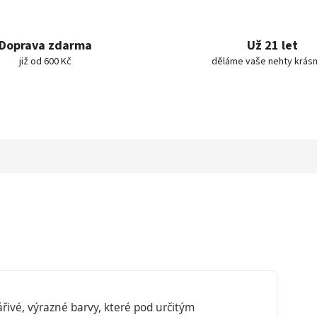
Doprava zdarma
Už 21 let
již od 600 Kč
děláme vaše nehty krásn
řivé, výrazné barvy, které pod určitým