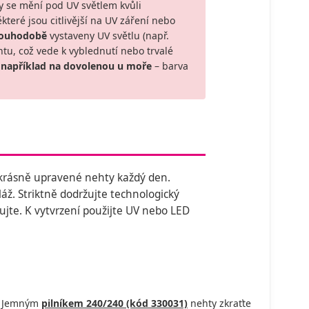
 se mění pod UV světlem kvůli
eré jsou citlivější na UV záření nebo
louhodobě
vystaveny UV světlu (např.
tu, což vede k vyblednutí nebo trvalé
 například na dovolenou u moře
– barva
 krásně upravené nehty každý den.
ž. Striktně dodržujte technologický
kujte. K vytvrzení použijte UV nebo LED
y. Jemným
pilníkem 240/240 (kód 330031)
nehty zkraťte