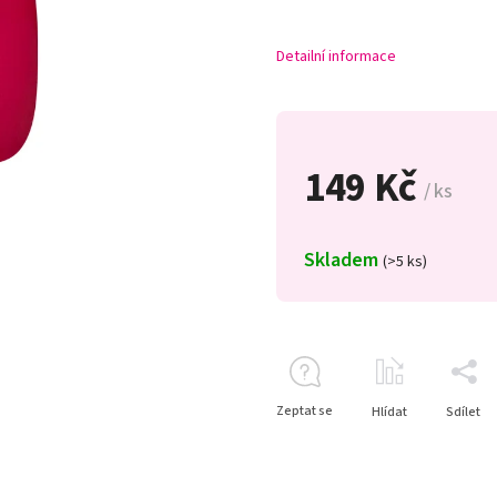
Detailní informace
149 Kč
/ ks
Skladem
(>5 ks)
Zeptat se
Hlídat
Sdílet