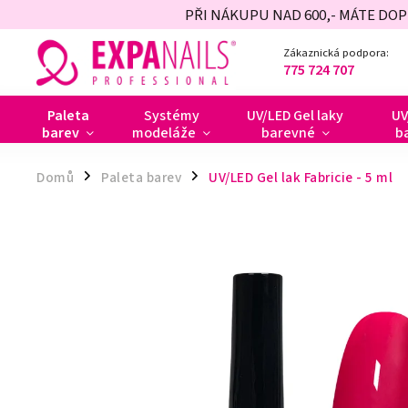
PŘI NÁKUPU NAD 600,- MÁTE DO
Zákaznická podpora:
775 724 707
Paleta
Systémy
UV/LED Gel laky
UV
barev
modeláže
barevné
b
Domů
Paleta barev
UV/LED Gel lak Fabricie - 5 ml
/
/