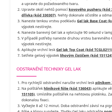
a upravte do požadovaného tvaru.
Upravte okolí nehtů pomocí
kovového pusheru (kód 
dřívka (kód 330307)
. Nehty dokonale očistěte a odm
Naneste tenkou vrstvu podkladu
Gel lak Base Coat (
výpotek nestírejte.
Naneste barevný Gel lak a vytvrzujte 90 sekund v lamp
V případě potřeby naneste druhou vrstvu barevného Ge
výpotek nestírejte.
Aplikujte vrchní lesk
Gel lak Top Coat (kód TCGL0211
Setřete gelový výpotek
lihovým čističem (kód 151124
ODSTRANĚNÍ TECHNIKY GEL LAK
Pro rychlejší odstranění narušte vrchní lesk
pilníkem 
Na polštářek
hliníkové fólie (kód 136043)
aplikujte v
151105)
. Umístěte polštářek na nehtovou ploténku. Za
dokonalou fixaci.
Vyčkejte 8 až 12 minut. Doba odstranění závisí na pi
Fólie a klipsy sundejte. Zbytky Gel laku odstraňte
pome