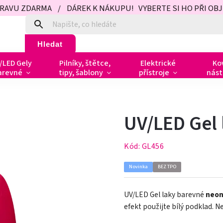
PRAVU ZDARMA / DÁREK K NÁKUPU! VYBERTE SI HO PŘI OBJED
Hledat
/LED Gely
Pilníky, štětce,
Elektrické
Ko
arevné
tipy, šablony
přístroje
nást
UV/LED Gel l
Kód:
GL456
Novinka
BEZ TPO
UV/LED Gel laky barevné
neo
efekt použijte bílý podklad. 