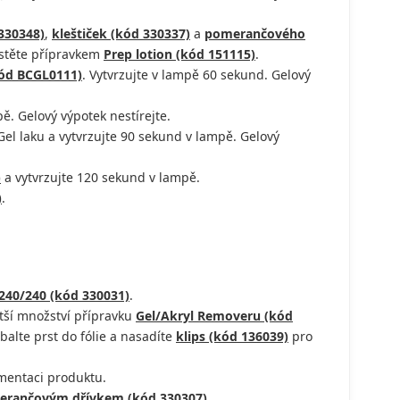
330348)
,
kleštiček (kód 330337)
a
pomerančového
astěte přípravkem
Prep lotion (kód 151115)
.
kód BCGL0111)
. Vytvrzujte v lampě 60 sekund. Gelový
ě. Gelový výpotek nestírejte.
l laku a vytvrzujte 90 sekund v lampě. Gelový
)
a vytvrzujte 120 sekund v lampě.
)
.
240/240 (kód 330031)
.
ětší množství přípravku
Gel/Akryl Removeru (kód
balte prst do fólie a nasadíte
klips (kód 136039)
pro
gmentaci produktu.
rančovým dřívkem (kód 330307)
.