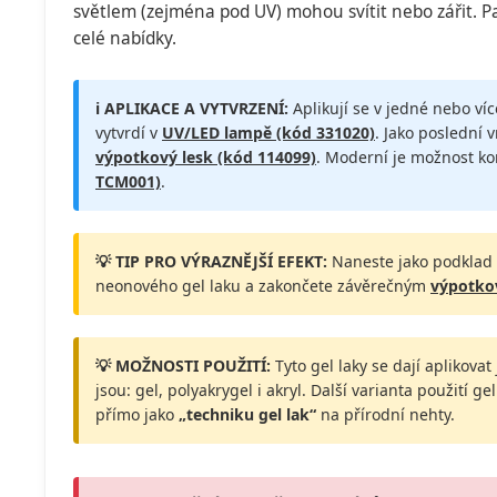
světlem (zejména pod UV) mohou svítit nebo zářit. Pat
celé nabídky.
ℹ️ APLIKACE A VYTVRZENÍ:
Aplikují se v jedné nebo ví
vytvrdí v
UV/LED lampě (kód 331020)
. Jako poslední 
výpotkový lesk (kód 114099)
. Moderní je možnost k
TCM001)
.
💡 TIP PRO VÝRAZNĚJŠÍ EFEKT:
Naneste jako podklad
neonového gel laku a zakončete závěrečným
výpotko
💡 MOŽNOSTI POUŽITÍ:
Tyto gel laky se dají aplikova
jsou: gel, polyakrygel i akryl. Další varianta použití g
přímo jako
„techniku gel lak“
na přírodní nehty.