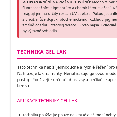
⚠️ UPOZORNĚNÍ NA ZMĚNU ODSTÍNŮ:
Neonové barvy
fluorescenčním pigmentům a chemickému složení. Někt
reagují jen na určitý rozsah UV spektra. Pokud jsou
d
slunci), může dojít k fotochemickému rozkladu pigmen
změně odstínu (fotodegradace). Proto
nejsou vhodné
by výrazně vybledla.
TECHNIKA GEL LAK
Tato technika nabízí jednoduché a rychlé řešení pro
Nahrazuje lak na nehty. Nenahrazuje gelovou modelá
postup. Používejte určené přípravky a pečlivě je apli
lampu.
APLIKACE TECHNIKY GEL LAK
Techniku používejte pouze na krátké a přírodní neht