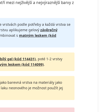
ří mezi nejživější a nejvýraznější barvy z
ce vrstvách podle potřeby a každá vrstva se
vrstvu aplikujeme gelový
závěrečný
ombinovat s
matným leskem (kód
bílý gel (kód 114431)
, poté 1-2 vrstvy
vým leskem (kód 114099)
.
t jako barevná vrstva na materiály jako
el laku neonového je možnost použít jej