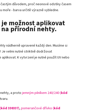
je častým důvodem, proč neonové odstíny časem
 u moře - barva určitě výrazně vybledne.
u je možnost aplikovat
 na přírodní nehty.
 nehty nádherně upravené každý den. Musíme si
! Je velmi nutné striktně dodržovat
 aplikovat. K vytvrzení je nutné použít UV nebo
 nehty, a proto
jemným pilníkem 240/240 (
kód
tvaru.
(
kód 330337
)
,
pomerančové dřívko (
kód