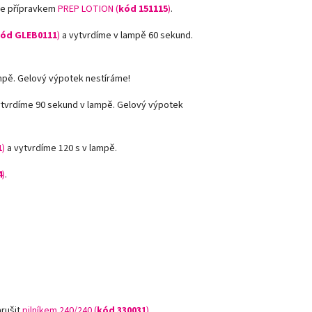
me přípravkem
PREP LOTION (
kód 151115
)
.
ód GLEB0111
)
a vytvrdíme v lampě 60 sekund.
mpě. Gelový výpotek nestíráme!
ytvrdíme 90 sekund v lampě. Gelový výpotek
1
)
a vytvrdíme 120 s v lampě.
4
)
.
:
arušit
pilníkem 240/240 (
kód
330031
)
.