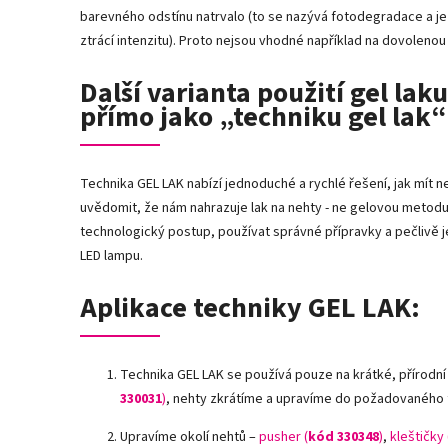
barevného odstínu natrvalo (to se nazývá fotodegradace a 
ztrácí intenzitu). Proto nejsou vhodné například na dovolenou
Další varianta použití gel lak
přímo jako „techniku gel lak“
Technika GEL LAK nabízí jednoduché a rychlé řešení, jak mít
uvědomit, že nám nahrazuje lak na nehty - ne gelovou metodu
technologický postup, používat správné přípravky a pečlivě je
LED lampu.
Aplikace techniky GEL LAK:
Technika GEL LAK se používá pouze na krátké, přírodní
330031
)
, nehty zkrátíme a upravíme do požadovaného 
Upravíme okolí nehtů –
pusher (
kód 330348
)
,
kleštičky 