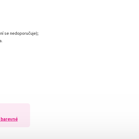
ní se nedoporučuje);
a.
y barevné