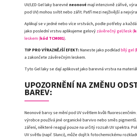
UV/LED Gel laky barevné
neonové
mají intenzivně zářivé, vý
pod UV) mohou svítit nebo zářit. Patří mezi nejživější a nejvýr
Aplikují se v jedné nebo více vrstvách, podle potřeby a každá
jako poslední vrstvu aplikujeme gelový
závěrečný gel/lesk (
k
leskem (
kód TCM001
)
.
TIP PRO VÝRAZNĚJŠÍ EFEKT:
Naneste jako podklad
bílý gel (
a zakončete závěrečným leskem.
Tyto Gel laky se dají aplikovat jako barevná vrstva na materiály
UPOZORNĚNÍ NA ZMĚNU ODS
BAREV:
Neonové barvy se mění pod UV světlem kvůli fluorescenčním
výrobce používá jiné organické barvivo nebo směs pigmentů. 
záření, některé reagují pouze na určitý rozsah UV spektra. P
UV světlu (např. Slunci), může dojít k fotochemickému rozkl