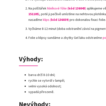
Na polštářek
hliníkové fólie
(
kód 136043
)
aplikujeme vě
151105
)
, poté ji pečlivě umístíme na nehtovou ploténku,
nasadíme
klips (
kód 136039
)
pro dokonalou fixaci folie.
Vyčkáme 8-12 minut (doba odstranění závisí na pigment
Folie a klipsy sundáme a zbytky Gel laku odstraníme
po
Výhody:
barva drží 8-10 dní;
rychle se vytvrdí v lampě;
velmi vysoká odolnost;
vypadá přirozeně.
Nevýhody: