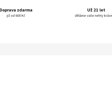
Doprava zdarma
Už 21 let
již od 600 Kč
děláme vaše nehty krásn