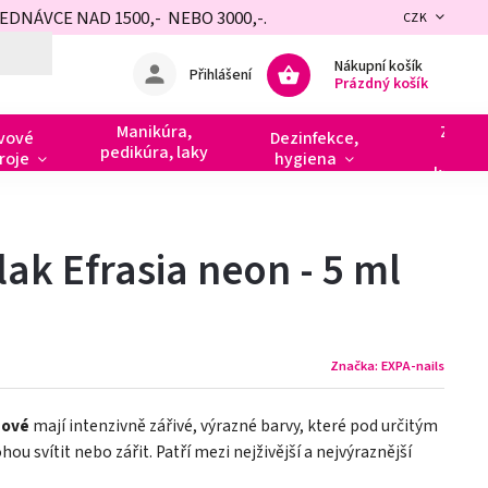
NÁVCE NAD 1500,- NEBO 3000,-.
CZK
Nákupní košík
Přihlášení
Prázdný košík
Manikúra,
Zdobe
vové
Dezinfekce,
pedikúra, laky
razít
roje
hygiena
kamín
lak Efrasia neon - 5 ml
Značka:
EXPA-nails
nové
mají intenzivně zářivé, výrazné barvy, které pod určitým
 svítit nebo zářit. Patří mezi nejživější a nejvýraznější