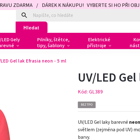
PRAVU ZDARMA / DÁREK K NÁKUPU! VYBERTE SI HO PŘI OBJED
Hledat
/LED Gely
Pilníky, štětce,
Elektrické
Ko
arevné
tipy, šablony
přístroje
nást
LED Gel lak Efrasia neon - 5 ml
UV/LED Gel 
Kód:
GL389
BEZ TPO
UV/LED Gel laky barevné
neo
světlem (zejména pod UV) mohou
barvy.