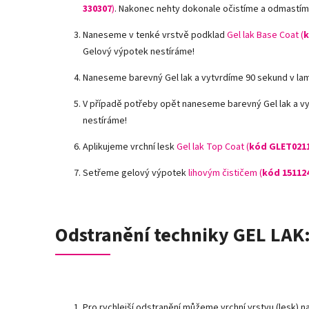
330307
)
.
Nakonec nehty dokonale očistíme a odmastí
Naneseme v tenké vrstvě podklad
Gel lak Base Coat (
k
Gelový výpotek nestíráme!
Naneseme barevný Gel lak a vytvrdíme 90 sekund v la
V případě potřeby opět naneseme barevný Gel lak a v
nestíráme!
Aplikujeme vrchní lesk
Gel lak Top Coat (
kód GLET021
Setřeme gelový výpotek
lihovým čističem (
kód 15112
Odstranění techniky GEL LAK
Pro rychlejší odstranění můžeme vrchní vrstvu (lesk) n