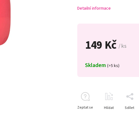
Detailní informace
149 Kč
/ ks
Skladem
(>5 ks)
Zeptat se
Hlídat
Sdílet