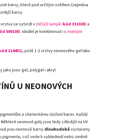
razné barvy, které pod určitým světlem (zejména
aznější barvy.
 vrstva se vytvrdí v
UV/LED lampě (
kód 331020
)
a
ód 500100
)
. Ideální je kombinovat i s
matným
kód 114431
)
, poté 1-2 vrstvy neonového gel laku
 jako jsou: gel, polygel i akryl.
TÍNŮ U NEONOVÝCH
 pigmentům a chemickému složení barev. Každý
Některé neonové gely jsou tedy citlivější na UV
okud jsou neonové barvy
dlouhodobě
vystaveny
adu pigmentu, což vede k vyblednutí nebo změně