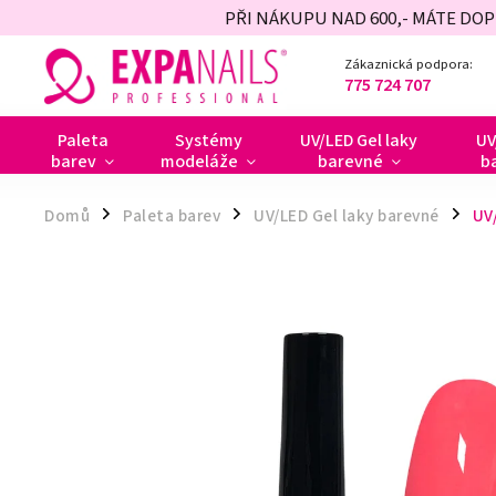
PŘI NÁKUPU NAD 600,- MÁTE DO
Zákaznická podpora:
775 724 707
Paleta
Systémy
UV/LED Gel laky
UV
barev
modeláže
barevné
b
Domů
Paleta barev
UV/LED Gel laky barevné
UV/
/
/
/