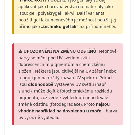
aplikovat jako barevná vrstva na materiály jako
jsou: gel, polyakrygel i akryl. Další varianta
použití gel laku neonového je možnost použít jej
přímo jako
„techniku gel lak“
na přírodní nehty.
⚠️ UPOZORNĚNÍ NA ZMĚNU ODSTÍNŮ:
Neonové
barvy se mění pod UV světlem kvůli
fluorescenčním pigmentům a chemickému
složení. Některé jsou citlivější na UV záření nebo
reagují jen na určitý rozsah UV spektra. Pokud
jsou
dlouhodobě
vystaveny UV světlu (např.
slunci), může dojít k fotochemickému rozkladu
pigmentu, což vede k vyblednutí nebo trvalé
změně odstínu (fotodegradace). Proto
nejsou
vhodné například na dovolenou u moře
– barva
by výrazně vybledla.