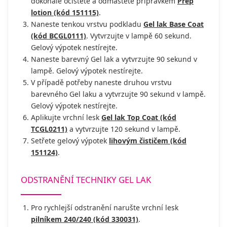
dokonale očistěte a odmastěte přípravkem
Prep
lotion (kód 151115)
.
Naneste tenkou vrstvu podkladu
Gel lak Base Coat
(kód BCGL0111)
. Vytvrzujte v lampě 60 sekund.
Gelový výpotek nestírejte.
Naneste barevný Gel lak a vytvrzujte 90 sekund v
lampě. Gelový výpotek nestírejte.
V případě potřeby naneste druhou vrstvu
barevného Gel laku a vytvrzujte 90 sekund v lampě.
Gelový výpotek nestírejte.
Aplikujte vrchní lesk
Gel lak Top Coat (kód
TCGL0211)
a vytvrzujte 120 sekund v lampě.
Setřete gelový výpotek
lihovým čističem (kód
151124)
.
ODSTRANĚNÍ TECHNIKY GEL LAK
Pro rychlejší odstranění narušte vrchní lesk
pilníkem 240/240 (kód 330031)
.