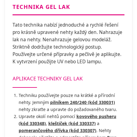
TECHNIKA GEL LAK
Tato technika nabízí jednoduché a rychlé řešení
pro krásně upravené nehty každý den. Nahrazuje
lak na nehty. Nenahrazuje gelovou modeláž.
Striktně dodržujte technologický postup.
Používejte určené přípravky a pečlivě je aplikujte.
K vytvrzení použijte UV nebo LED lampu.
APLIKACE TECHNIKY GEL LAK
Techniku používejte pouze na krátké a přírodní
nehty. Jemným
pilníkem 240/240 (kód 330031)
nehty zkraťte a upravte do požadovaného tvaru.
Upravte okolí nehtů pomocí
kovového pusheru
(kód 330348)
,
kleštiček (kód 330337)
a
pomerančového dřívka (kód 330307)
. Nehty