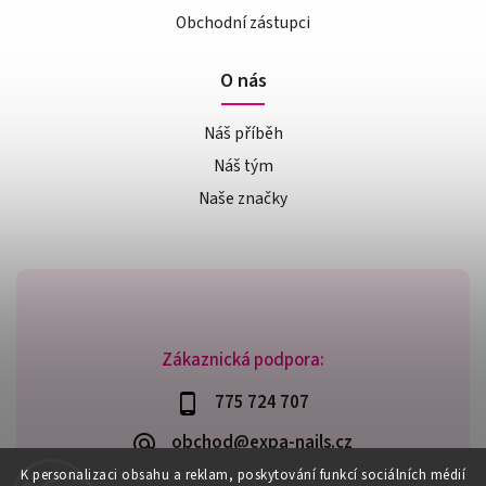
Obchodní zástupci
O nás
Náš příběh
Náš tým
Naše značky
Zákaznická podpora:
775 724 707
obchod@expa-nails.cz
K personalizaci obsahu a reklam, poskytování funkcí sociálních médií