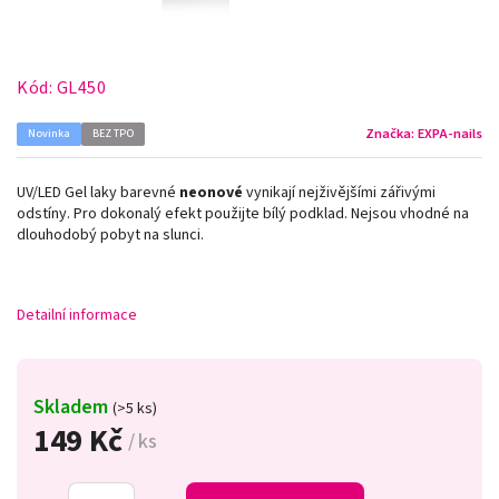
Kód:
GL450
Značka:
EXPA-nails
Novinka
BEZ TPO
UV/LED Gel laky barevné
neonové
vynikají nejživějšími zářivými
odstíny. Pro dokonalý efekt použijte bílý podklad. Nejsou vhodné na
dlouhodobý pobyt na slunci.
Detailní informace
Skladem
(>5 ks)
149 Kč
/ ks