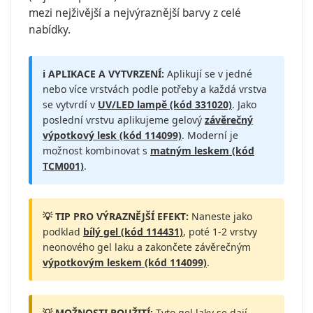
mezi nejživější a nejvýraznější barvy z celé
nabídky.
ℹ️ APLIKACE A VYTVRZENÍ:
Aplikují se v jedné
nebo více vrstvách podle potřeby a každá vrstva
se vytvrdí v
UV/LED lampě (kód 331020)
. Jako
poslední vrstvu aplikujeme gelový
závěrečný
výpotkový lesk (kód 114099)
. Moderní je
možnost kombinovat s
matným leskem (kód
TCM001)
.
💡 TIP PRO VÝRAZNĚJŠÍ EFEKT:
Naneste jako
podklad
bílý gel (kód 114431)
, poté 1-2 vrstvy
neonového gel laku a zakončete závěrečným
výpotkovým leskem (kód 114099)
.
💡 MOŽNOSTI POUŽITÍ:
Tyto gel laky se dají