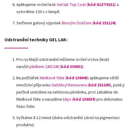
Aplikujeme vrchní lesk
Gel lak Top Coat (
kód GLET0211
)
a
vytvrdíme 120 s v lampě.
Setřeme gelový výpotek
lihovým čističem (
kód 151124
)
.
Odstranění techniky GEL LAK:
Pro rychlejší odstranění můžeme vrchní vrstvu (lesk)
narušit
pilníkem 240/240 (
kód
330031
)
.
Na polštářek
hliníkové fólie
(
kód 136043
)
aplikujeme větší
množství přípravku
Gel/Akryl Removeru (
kód 151105
)
, poté ji
pečlivě umístíme na nehtovou ploténku, prst zabalíme do
hliníkové fólie a nasadíme
klips (
kód 136039
)
pro dokonalou
fixaci folie.
Vyčkáme 8-12 minut (doba odstranění závisí na pigmentaci
produktu).