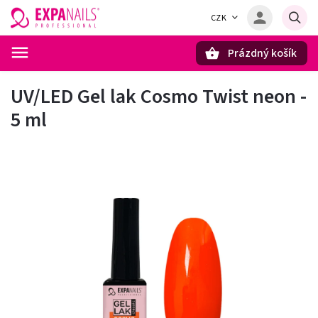
CZK
Prázdný košík
Hledat
UV/LED Gel lak Cosmo Twist neon -
5 ml