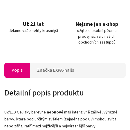
Už 21 let
Nejsme jen e-shop
děláme vaše nehty krásnější
užijte si osobní péči na
prodejnách a u našich
obchodních zástupců
Popis
Značka
EXPA-nails
Detailní popis produktu
UV/LED Gel laky barevné
neonové
mají intenzivně zářivé, výrazné
barvy, které pod určitým světlem (zejména pod UV) mohou svítit
nebo zářit. Patří mezi nejživější a nejvýraznější barvy.