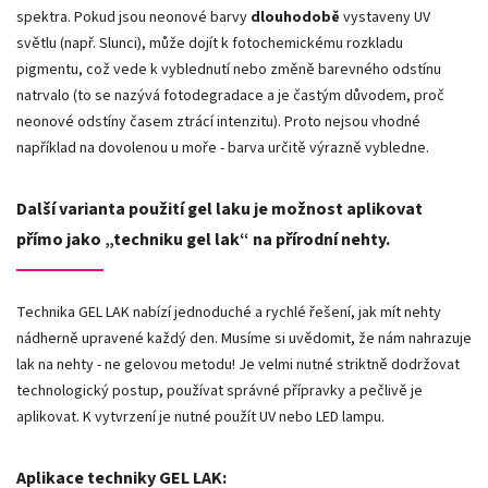
spektra. Pokud jsou neonové barvy
dlouhodobě
vystaveny UV
světlu (např. Slunci), může dojít k fotochemickému rozkladu
pigmentu, což vede k vyblednutí nebo změně barevného odstínu
natrvalo (to se nazývá fotodegradace a je častým důvodem, proč
neonové odstíny časem ztrácí intenzitu). Proto nejsou vhodné
například na dovolenou u moře - barva určitě výrazně vybledne.
Další varianta použití gel laku je možnost aplikovat
přímo jako „techniku gel lak“ na přírodní nehty.
Technika GEL LAK nabízí jednoduché a rychlé řešení, jak mít nehty
nádherně upravené každý den. Musíme si uvědomit, že nám nahrazuje
lak na nehty - ne gelovou metodu! Je velmi nutné striktně dodržovat
technologický postup, používat správné přípravky a pečlivě je
aplikovat. K vytvrzení je nutné použít UV nebo LED lampu.
Aplikace techniky GEL LAK: