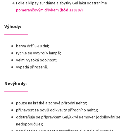
Folie a klipsy sundáme a zbytky Gel laku odstraníme
pomerančovým dřívkem (
kód 330307
)
.
Výhody:
barva drží 8-10 dní;
rychle se vytvrdí v lampě;
velmi vysoká odolnost;
vypadá přirozeně.
Nevýhody:
pouze na krátké a zdravé přírodní nehty;
přilnavost se odvíjí od kvality přírodního nehtu;
odstraňuje se přípravkem Gel/Akryl Remover (odpilování se
nedoporučuje);