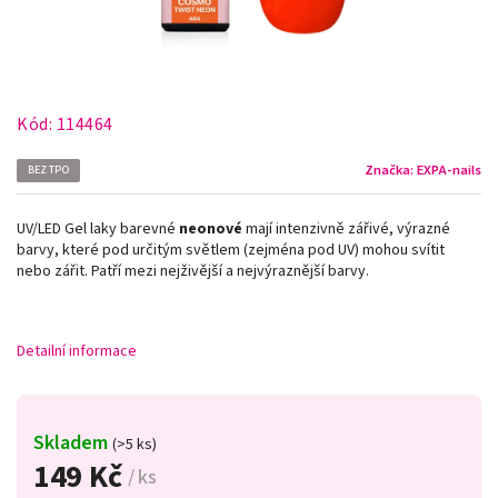
Kód:
114464
Značka:
EXPA-nails
BEZ TPO
UV/LED Gel laky barevné
neonové
mají intenzivně zářivé, výrazné
barvy, které pod určitým světlem (zejména pod UV) mohou svítit
nebo zářit. Patří mezi nejživější a nejvýraznější barvy.
Detailní informace
Skladem
(>5 ks)
149 Kč
/ ks