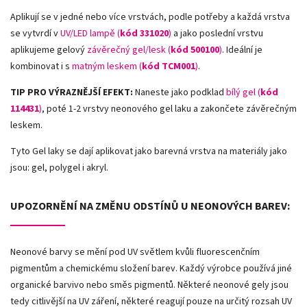
Aplikují se v jedné nebo více vrstvách, podle potřeby a každá vrstva
se vytvrdí v
UV/LED lampě (
kód 331020
)
a jako poslední vrstvu
aplikujeme gelový
závěrečný gel/lesk (
kód 500100
)
. Ideální je
kombinovat i s
matným leskem (
kód TCM001
)
.
TIP PRO VÝRAZNĚJŠÍ EFEKT:
Naneste jako podklad
bílý gel (
kód
114431
)
, poté 1-2 vrstvy neonového gel laku a zakončete závěrečným
leskem.
Tyto Gel laky se dají aplikovat jako barevná vrstva na materiály jako
jsou: gel, polygel i akryl.
UPOZORNĚNÍ NA ZMĚNU ODSTÍNŮ U NEONOVÝCH BAREV:
Neonové barvy se mění pod UV světlem kvůli fluorescenčním
pigmentům a chemickému složení barev. Každý výrobce používá jiné
organické barvivo nebo směs pigmentů. Některé neonové gely jsou
tedy citlivější na UV záření, některé reagují pouze na určitý rozsah UV