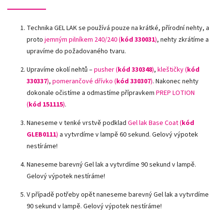
Technika GEL LAK se používá pouze na krátké, přírodní nehty, a
proto
jemným pilníkem 240/240 (
kód 330031
)
, nehty zkrátíme a
upravíme do požadovaného tvaru.
Upravíme okolí nehtů –
pusher (
kód 330348
)
,
kleštičky (
kód
330337
)
,
pomerančové dřívko (
kód 330307
)
.
Nakonec nehty
dokonale očistíme a odmastíme přípravkem
PREP LOTION
(
kód 151115
)
.
Naneseme v tenké vrstvě podklad
Gel lak Base Coat (
kód
GLEB0111
)
a vytvrdíme v lampě 60 sekund. Gelový výpotek
nestíráme!
Naneseme barevný Gel lak a vytvrdíme 90 sekund v lampě.
Gelový výpotek nestíráme!
V případě potřeby opět naneseme barevný Gel lak a vytvrdíme
90 sekund v lampě. Gelový výpotek nestíráme!