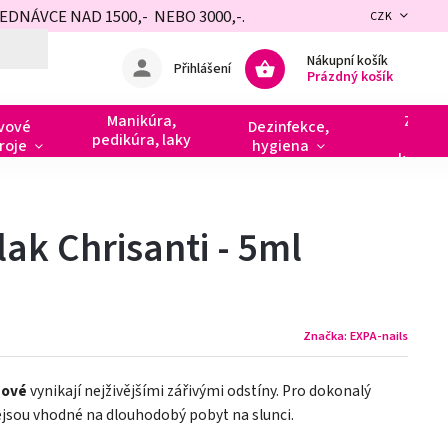
NÁVCE NAD 1500,- NEBO 3000,-.
CZK
Nákupní košík
Přihlášení
Prázdný košík
Manikúra,
Zdobe
vové
Dezinfekce,
pedikúra, laky
razít
roje
hygiena
kamín
lak Chrisanti - 5ml
Značka:
EXPA-nails
nové
vynikají nejživějšími zářivými odstíny. Pro dokonalý
Nejsou vhodné na dlouhodobý pobyt na slunci.