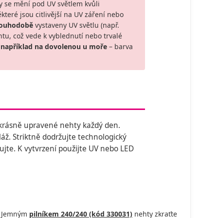
 se mění pod UV světlem kvůli
eré jsou citlivější na UV záření nebo
louhodobě
vystaveny UV světlu (např.
tu, což vede k vyblednutí nebo trvalé
 například na dovolenou u moře
– barva
 krásně upravené nehty každý den.
ž. Striktně dodržujte technologický
kujte. K vytvrzení použijte UV nebo LED
y. Jemným
pilníkem 240/240 (kód 330031)
nehty zkraťte