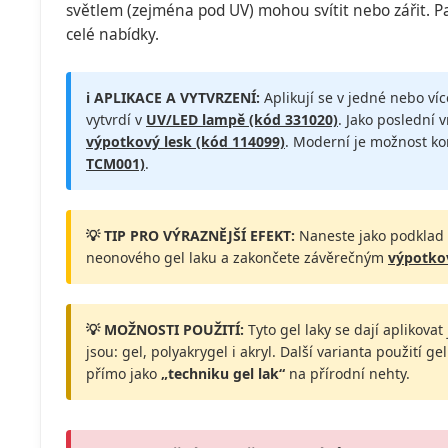
světlem (zejména pod UV) mohou svítit nebo zářit. Pat
celé nabídky.
ℹ️ APLIKACE A VYTVRZENÍ:
Aplikují se v jedné nebo ví
vytvrdí v
UV/LED lampě (kód 331020)
. Jako poslední 
výpotkový lesk (kód 114099)
. Moderní je možnost k
TCM001)
.
💡 TIP PRO VÝRAZNĚJŠÍ EFEKT:
Naneste jako podklad
neonového gel laku a zakončete závěrečným
výpotko
💡 MOŽNOSTI POUŽITÍ:
Tyto gel laky se dají aplikova
jsou: gel, polyakrygel i akryl. Další varianta použití g
přímo jako
„techniku gel lak“
na přírodní nehty.