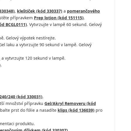
330348)
,
kleštiček (kód 330337)
a
pomerančového
astěte přípravkem
Prep lotion (kód 151115)
.
kód BCGL0111)
. Vytvrzujte v lampě 60 sekund. Gelový
ě. Gelový výpotek nestírejte.
l laku a vytvrzujte 90 sekund v lampě. Gelový
)
a vytvrzujte 120 sekund v lampě.
)
.
240/240 (kód 330031)
.
ětší množství přípravku
Gel/Akryl Removeru (kód
balte prst do fólie a nasadíte
klips (kód 136039)
pro
gmentaci produktu.
rančovým dřívkem (kód 330307)
.