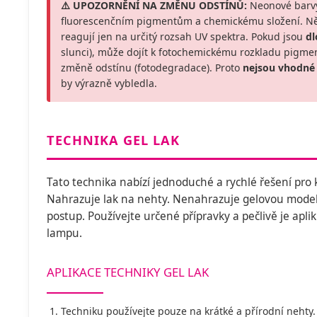
⚠️ UPOZORNĚNÍ NA ZMĚNU ODSTÍNŮ:
Neonové barvy
fluorescenčním pigmentům a chemickému složení. Někt
reagují jen na určitý rozsah UV spektra. Pokud jsou
d
slunci), může dojít k fotochemickému rozkladu pigmen
změně odstínu (fotodegradace). Proto
nejsou vhodné
by výrazně vybledla.
TECHNIKA GEL LAK
Tato technika nabízí jednoduché a rychlé řešení pro
Nahrazuje lak na nehty. Nenahrazuje gelovou modelá
postup. Používejte určené přípravky a pečlivě je apli
lampu.
APLIKACE TECHNIKY GEL LAK
Techniku používejte pouze na krátké a přírodní neht