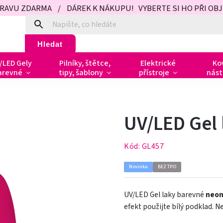
PRAVU ZDARMA / DÁREK K NÁKUPU! VYBERTE SI HO PŘI OBJED
Hledat
/LED Gely
Pilníky, štětce,
Elektrické
Ko
arevné
tipy, šablony
přístroje
nást
UV/LED Gel 
Kód:
GL457
Novinka
BEZ TPO
UV/LED Gel laky barevné
neo
efekt použijte bílý podklad. 