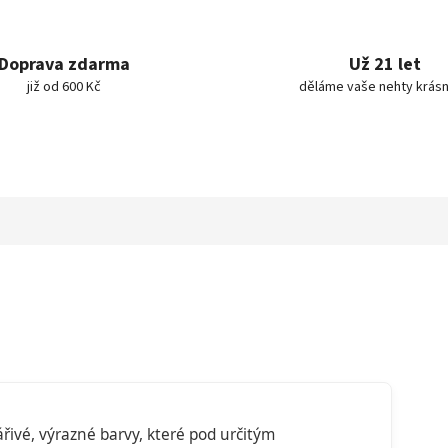
Doprava zdarma
Už 21 let
již od 600 Kč
děláme vaše nehty krásn
řivé, výrazné barvy, které pod určitým