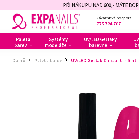
PŘI NÁKUPU NAD 600,- MÁTE DO
Zákaznická podpora:
775 724 707
Paleta
Systémy
UV/LED Gel laky
UV
barev
modeláže
barevné
b
Domů
Paleta barev
UV/LED Gel lak Chrisanti - 5ml
/
/