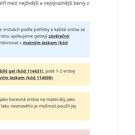
ří mezi nejživější a nejvýraznější barvy z
ce vrstvách podle potřeby a každá vrstva se
vrstvu aplikujeme gelový
závěrečný
ombinovat s
matným leskem (kód
bílý gel (kód 114431)
, poté 1-2 vrstvy
vým leskem (kód 114099)
.
t jako barevná vrstva na materiály jako
el laku neonového je možnost použít jej