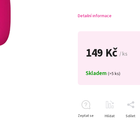
Detailní informace
149 Kč
/ ks
Skladem
(>5 ks)
Zeptat se
Hlídat
Sdílet