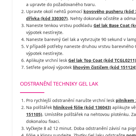
a upravte do požadovaného tvaru.
Upravte okolí nehtů pomocí
kovového pusheru (kód 
dřívka (kód 330307)
. Nehty dokonale očistěte a odm
Naneste tenkou vrstvu podkladu
Gel lak Base Coat (
výpotek nestírejte.
Naneste barevný Gel lak a vytvrzujte 90 sekund v lamp
V případě potřeby naneste druhou vrstvu barevného Ge
výpotek nestírejte.
Aplikujte vrchní lesk
Gel lak Top Coat (kód TCGL0211
Setřete gelový výpotek
lihovým čističem (kód 151124
ODSTRANĚNÍ TECHNIKY GEL LAK
Pro rychlejší odstranění narušte vrchní lesk
pilníkem 
Na polštářek
hliníkové fólie (kód 136043)
aplikujte v
151105)
. Umístěte polštářek na nehtovou ploténku. Za
dokonalou fixaci.
Vyčkejte 8 až 12 minut. Doba odstranění závisí na pi
Fólie a klipsy sundejte. Zbytky Gel laku odstraňte
pome