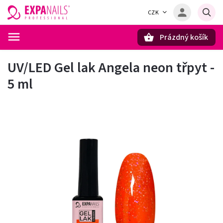
CZK
Prázdný košík
Hledat
UV/LED Gel lak Angela neon třpyt -
5 ml