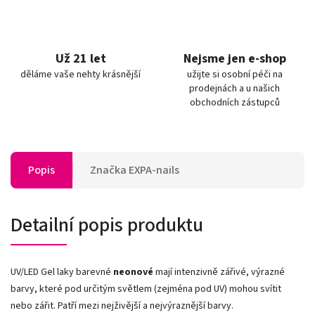
Už 21 let
Nejsme jen e-shop
děláme vaše nehty krásnější
užijte si osobní péči na
prodejnách a u našich
obchodních zástupců
Popis
Značka
EXPA-nails
Detailní popis produktu
UV/LED Gel laky barevné
neonové
mají intenzivně zářivé, výrazné
barvy, které pod určitým světlem (zejména pod UV) mohou svítit
nebo zářit. Patří mezi nejživější a nejvýraznější barvy.