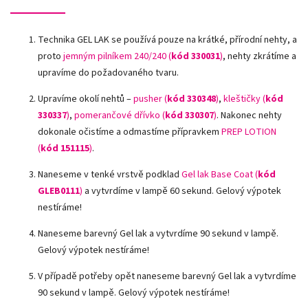
Technika GEL LAK se používá pouze na krátké, přírodní nehty, a
proto
jemným pilníkem 240/240 (
kód 330031
)
, nehty zkrátíme a
upravíme do požadovaného tvaru.
Upravíme okolí nehtů –
pusher (
kód 330348
)
,
kleštičky (
kód
330337
)
,
pomerančové dřívko (
kód 330307
)
.
Nakonec nehty
dokonale očistíme a odmastíme přípravkem
PREP LOTION
(
kód 151115
)
.
Naneseme v tenké vrstvě podklad
Gel lak Base Coat (
kód
GLEB0111
)
a vytvrdíme v lampě 60 sekund. Gelový výpotek
nestíráme!
Naneseme barevný Gel lak a vytvrdíme 90 sekund v lampě.
Gelový výpotek nestíráme!
V případě potřeby opět naneseme barevný Gel lak a vytvrdíme
90 sekund v lampě. Gelový výpotek nestíráme!