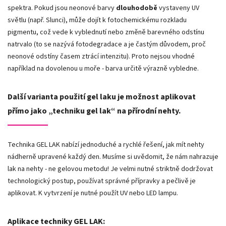
spektra. Pokud jsou neonové barvy
dlouhodobě
vystaveny UV
světlu (např. Slunci), může dojít k fotochemickému rozkladu
pigmentu, což vede k vyblednutí nebo změně barevného odstínu
natrvalo (to se nazývá fotodegradace a je častým důvodem, proč
neonové odstíny časem ztrácí intenzitu). Proto nejsou vhodné
například na dovolenou u moře - barva určitě výrazně vybledne.
Další varianta použití gel laku je možnost aplikovat
přímo jako „techniku gel lak“ na přírodní nehty.
Technika GEL LAK nabízí jednoduché a rychlé řešení, jak mít nehty
nádherně upravené každý den. Musíme si uvědomit, že nám nahrazuje
lak na nehty - ne gelovou metodu! Je velmi nutné striktně dodržovat
technologický postup, používat správné přípravky a pečlivě je
aplikovat. K vytvrzení je nutné použít UV nebo LED lampu.
Aplikace techniky GEL LAK: