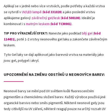
Aplikují se v jedné nebo více vrstvách, podle potřeby a každá vrstva
se vytvrdí v
UV/LED lampě (
kód 331020
)
a jako poslední vrstvu
aplikujeme gelový
závěrečný gel/lesk (
kód 500100
)
. Ideální je
kombinovat i s
matným leskem (
kód TCM001
)
.
TIP PRO VÝRAZNĚJŠÍ EFEKT:
Naneste jako podklad
bílý gel (
kód
114431
)
, poté 1-2 vrstvy neonového gel laku a zakončete závěrečným
leskem.
Tyto Gel laky se dají aplikovat jako barevná vrstva na materiály jako
jsou: gel, polygel i akryl.
UPOZORNĚNÍ NA ZMĚNU ODSTÍNŮ U NEONOVÝCH BAREV:
Neonové barvy se mění pod UV světlem kvůli fluorescenčním
pigmentům a chemickému složení barev. Každý výrobce používá jiné
organické barvivo nebo směs pigmentů. Některé neonové gely jsou
tedy citlivější na UV záření, některé reagují pouze na určitý rozsah UV