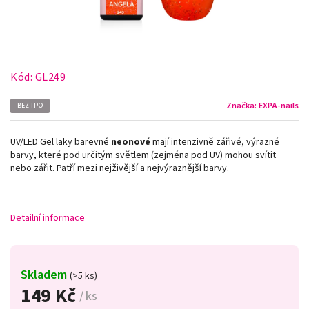
Kód:
GL249
Značka:
EXPA-nails
BEZ TPO
UV/LED Gel laky barevné
neonové
mají intenzivně zářivé, výrazné
barvy, které pod určitým světlem (zejména pod UV) mohou svítit
nebo zářit. Patří mezi nejživější a nejvýraznější barvy.
Detailní informace
Skladem
(>5 ks)
149 Kč
/ ks