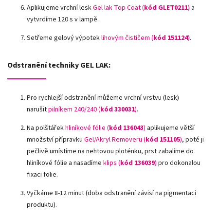
Aplikujeme vrchní lesk
Gel lak Top Coat (
kód GLET0211
)
a
vytvrdíme 120 s v lampě.
Setřeme gelový výpotek
lihovým čističem (
kód 151124
)
.
Odstranění techniky GEL LAK:
Pro rychlejší odstranění můžeme vrchní vrstvu (lesk)
narušit
pilníkem 240/240 (
kód
330031
)
.
Na polštářek
hliníkové fólie
(
kód 136043
)
aplikujeme větší
množství přípravku
Gel/Akryl Removeru (
kód 151105
)
, poté ji
pečlivě umístíme na nehtovou ploténku, prst zabalíme do
hliníkové fólie a nasadíme
klips (
kód 136039
)
pro dokonalou
fixaci folie.
Vyčkáme 8-12 minut (doba odstranění závisí na pigmentaci
produktu).