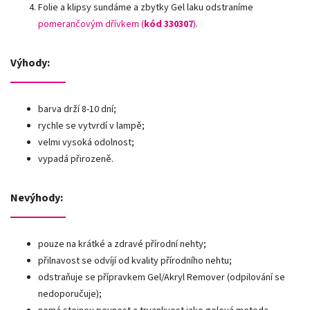
Folie a klipsy sundáme a zbytky Gel laku odstraníme
pomerančovým dřívkem (
kód 330307
)
.
Výhody:
barva drží 8-10 dní;
rychle se vytvrdí v lampě;
velmi vysoká odolnost;
vypadá přirozeně.
Nevýhody:
pouze na krátké a zdravé přírodní nehty;
přilnavost se odvíjí od kvality přírodního nehtu;
odstraňuje se přípravkem Gel/Akryl Remover (odpilování se
nedoporučuje);