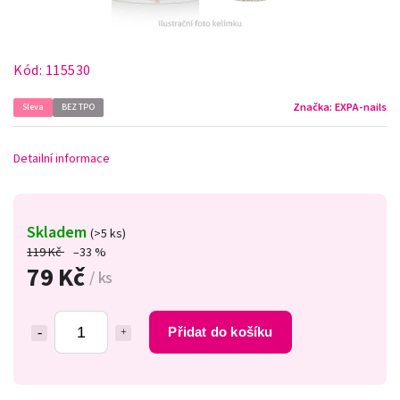
Kód:
115530
Značka:
EXPA-nails
Sleva
BEZ TPO
Detailní informace
Skladem
(>5 ks)
119 Kč
–33 %
79 Kč
/ ks
Přidat do košíku