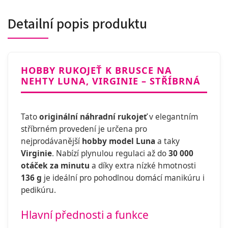
Detailní popis produktu
HOBBY RUKOJEŤ K BRUSCE NA
NEHTY LUNA, VIRGINIE – STŘÍBRNÁ
Tato
originální náhradní rukojeť
v elegantním
stříbrném provedení je určena pro
nejprodávanější
hobby model Luna
a taky
Virginie
. Nabízí plynulou regulaci až do
30 000
otáček za minutu
a díky extra nízké hmotnosti
136 g
je ideální pro pohodlnou domácí manikúru i
pedikúru.
Hlavní přednosti a funkce