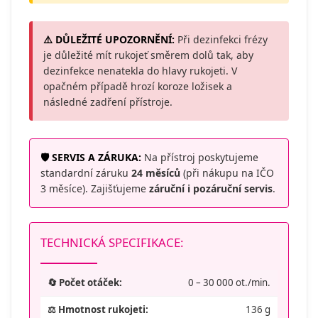
⚠️ DŮLEŽITÉ UPOZORNĚNÍ:
Při dezinfekci frézy
je důležité mít rukojeť směrem dolů tak, aby
dezinfekce nenatekla do hlavy rukojeti. V
opačném případě hrozí koroze ložisek a
následné zadření přístroje.
🛡️ SERVIS A ZÁRUKA:
Na přístroj poskytujeme
standardní záruku
24 měsíců
(při nákupu na IČO
3 měsíce). Zajišťujeme
záruční i pozáruční servis
.
TECHNICKÁ SPECIFIKACE:
🔄 Počet otáček:
0 – 30 000 ot./min.
⚖️ Hmotnost rukojeti:
136 g