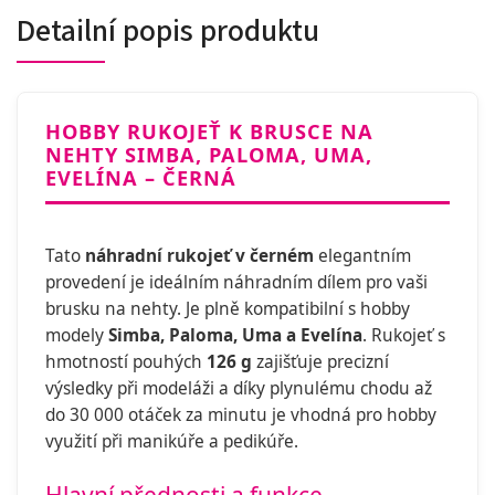
Detailní popis produktu
HOBBY RUKOJEŤ K BRUSCE NA
NEHTY SIMBA, PALOMA, UMA,
EVELÍNA – ČERNÁ
Tato
náhradní rukojeť v černém
elegantním
provedení je ideálním náhradním dílem pro vaši
brusku na nehty. Je plně kompatibilní s hobby
modely
Simba, Paloma, Uma a Evelína
. Rukojeť s
hmotností pouhých
126 g
zajišťuje precizní
výsledky při modeláži a díky plynulému chodu až
do 30 000 otáček za minutu je vhodná pro hobby
využití při manikúře a pedikúře.
Hlavní přednosti a funkce