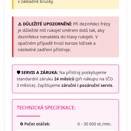
v základně brusky.
⚠️ DŮLEŽITÉ UPOZORNĚNÍ:
Při dezinfekci frézy
je důležité mít rukojeť směrem dolů tak, aby
dezinfekce nenatekla do hlavy rukojeti. V
opačném případě hrozí koroze ložisek a
následné zadření přístroje.
🛡️ SERVIS A ZÁRUKA:
Na přístroj poskytujeme
standardní záruku
24 měsíců
(při nákupu na IČO
3 měsíce). Zajišťujeme
záruční i pozáruční servis
.
TECHNICKÁ SPECIFIKACE:
🔄 Počet otáček:
0 – 30 000 ot./min.