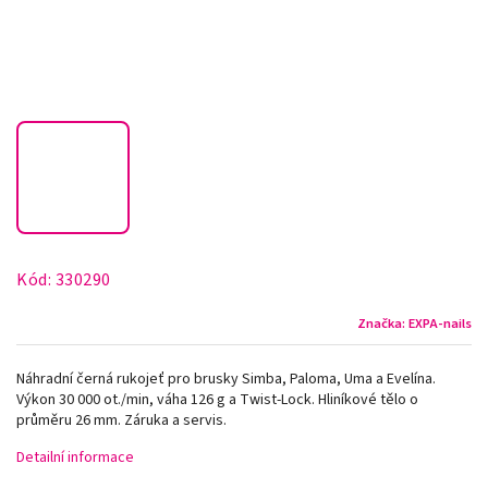
Kód:
330290
Značka:
EXPA-nails
Náhradní černá rukojeť pro brusky Simba, Paloma, Uma a Evelína.
Výkon 30 000 ot./min, váha 126 g a Twist-Lock. Hliníkové tělo o
průměru 26 mm. Záruka a servis.
Detailní informace