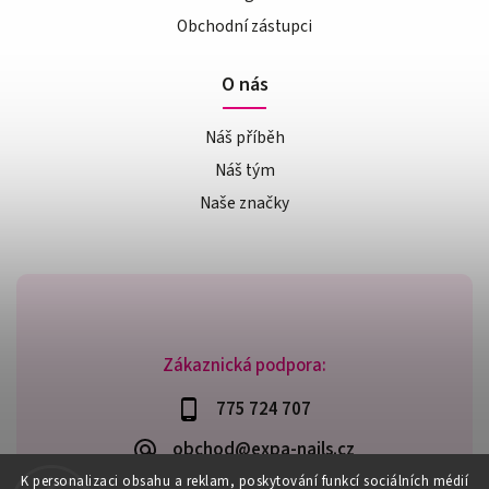
Obchodní zástupci
O nás
Náš příběh
Náš tým
Naše značky
Zákaznická podpora:
775 724 707
obchod@expa-nails.cz
K personalizaci obsahu a reklam, poskytování funkcí sociálních médií