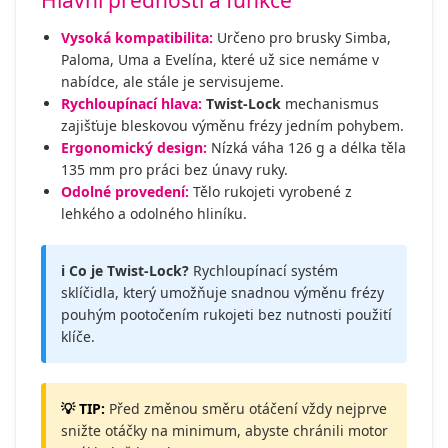
Vysoká kompatibilita:
Určeno pro brusky Simba,
Paloma, Uma a Evelína, které už sice nemáme v
nabídce, ale stále je servisujeme.
Rychloupínací hlava:
Twist-Lock
mechanismus
zajišťuje bleskovou výměnu frézy jedním pohybem.
Ergonomický design:
Nízká váha 126 g a délka těla
135 mm pro práci bez únavy ruky.
Odolné provedení:
Tělo rukojeti vyrobené z
lehkého a odolného hliníku.
ℹ️ Co je Twist-Lock?
Rychloupínací systém
sklíčidla, který umožňuje snadnou výměnu frézy
pouhým pootočením rukojeti bez nutnosti použití
klíče.
💡 TIP:
Před změnou směru otáčení vždy nejprve
snižte otáčky na minimum, abyste chránili motor