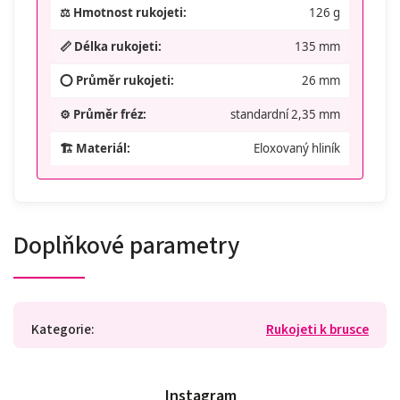
⚖️ Hmotnost rukojeti:
126 g
📏 Délka rukojeti:
135 mm
⭕ Průměr rukojeti:
26 mm
⚙️ Průměr fréz:
standardní 2,35 mm
🏗️ Materiál:
Eloxovaný hliník
Doplňkové parametry
Kategorie
:
Rukojeti k brusce
Instagram