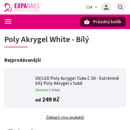
CZK
Prázdný košík
Hledat
Poly Akrygel White - Bílý
Nejprodávanější
UV/LED Poly Acrygel Tube č. 50 - Extrémně
bílý Poly Akrygel v tubě
Skladem
(>5 ks)
249 Kč
od
Zobrazit více produktů