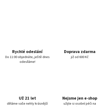
Rychlé odeslání
Doprava zdarma
Do 11:00 objednáte, ještě dnes
již od 600 Kč
odesíláme!
Už 21 let
Nejsme jen e-shop
děláme vaše nehty krásnější
užijte si osobní péči na