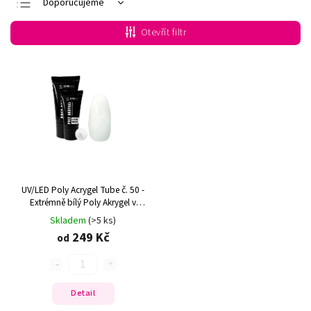
Doporučujeme
Nejlevnější
Otevřít filtr
Nejdražší
Nejprodávanější
Abecedně
UV/LED Poly Acrygel Tube č. 50 -
Extrémně bílý Poly Akrygel v
tubě
Skladem
(>5 ks)
249 Kč
od
Detail