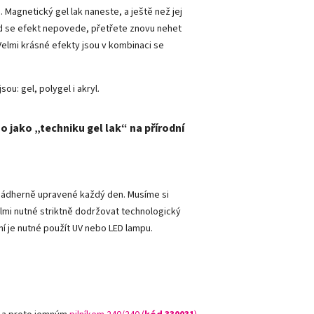
Magnetický gel lak naneste, a ještě než jej
d se efekt nepovede, přetřete znovu nehet
 Velmi krásné efekty jsou v kombinaci se
sou: gel, polygel i akryl.
o jako „techniku gel lak“ na přírodní
y nádherně upravené každý den. Musíme si
lmi nutné striktně dodržovat technologický
ní je nutné použít UV nebo LED lampu.