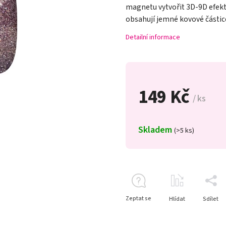
magnetu vytvořit 3D-9D efekt
obsahují jemné kovové částice
Detailní informace
149 Kč
/ ks
Skladem
(>5 ks)
Zeptat se
Hlídat
Sdílet