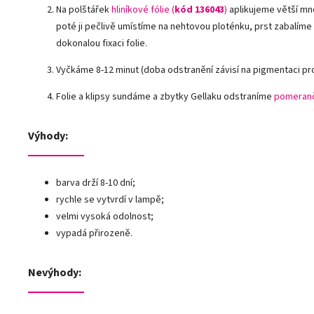
Na polštářek
hliníkové fólie (
kód 136043
)
aplikujeme větší mn
poté ji pečlivě umístíme na nehtovou ploténku, prst zabalíme
dokonalou fixaci folie.
Vyčkáme 8-12 minut (doba odstranění závisí na pigmentaci pr
Folie a klipsy sundáme a zbytky Gellaku odstraníme
pomeranč
Výhody:
barva drží 8-10 dní;
rychle se vytvrdí v lampě;
velmi vysoká odolnost;
vypadá přirozeně.
Nevýhody: