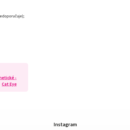
nedoporučuje);
netické -
Cat Eye
Instagram