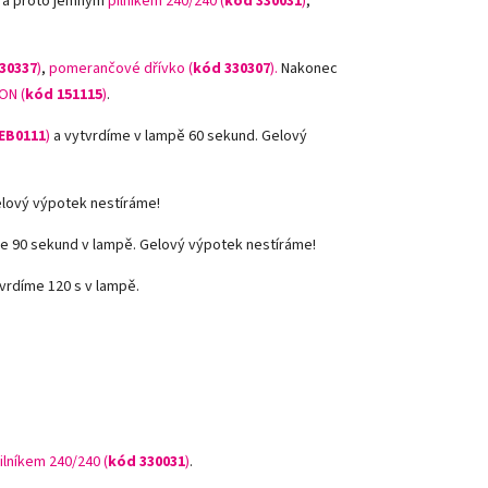
, a proto jemným
pilníkem 240/240 (
kód 330031
)
,
30337
)
,
pomerančové dřívko (
kód 330307
).
Nakonec
ON (
kód 151115
)
.
EB0111
)
a vytvrdíme v lampě 60 sekund. Gelový
elový výpotek nestíráme!
e 90 sekund v lampě. Gelový výpotek nestíráme!
vrdíme 120 s v lampě.
ilníkem 240/240 (
kód 330031
)
.