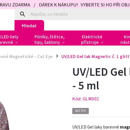
PRAVU ZDARMA / DÁREK K NÁKUPU! VYBERTE SI HO PŘI OBJED
Hledat
/LED Gely
Pilníky, štětce,
Elektrické
Ko
arevné
tipy, šablony
přístroje
nást
evné Magnetické - Cat Eye
UV/LED Gel lak Magnetic č. 1 glitt
/
UV/LED Gel l
- 5 ml
Kód:
GLM001
BEZ TPO
UV/LED Gel laky barevné
mag