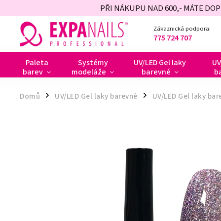
PŘI NÁKUPU NAD 600,- MÁTE DO
Zákaznická podpora:
775 724 707
Paleta
Systémy
UV/LED Gel laky
UV
barev
modeláže
barevné
b
Domů
UV/LED Gel laky barevné
UV/LED Gel laky bar
/
/