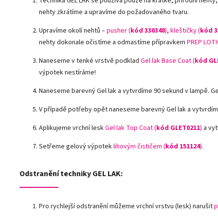
Technika GEL LAK se používá pouze na krátké, přírodní nehty
nehty zkrátíme a upravíme do požadovaného tvaru.
Upravíme okolí nehtů –
pusher (
kód 330348
)
,
kleštičky (
kód 3
nehty dokonale očistíme a odmastíme přípravkem
PREP LOTI
Naneseme v tenké vrstvě podklad
Gel lak Base Coat (
kód GL
výpotek nestíráme!
Naneseme barevný Gel lak a vytvrdíme 90 sekund v lampě. G
V případě potřeby opět naneseme barevný Gel lak a vytvrdím
Aplikujeme vrchní lesk
Gel lak Top Coat (
kód GLET0211
)
a vyt
Setřeme gelový výpotek
lihovým čističem (
kód 151124
)
.
Odstranění techniky GEL LAK:
Pro rychlejší odstranění můžeme vrchní vrstvu (lesk) narušit
p