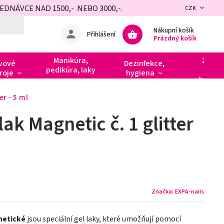
NÁVCE NAD 1500,- NEBO 3000,-.
CZK
Nákupní košík
Přihlášení
Prázdný košík
Manikúra,
Zdobe
vové
Dezinfekce,
pedikúra, laky
razít
roje
hygiena
kamín
er - 5 ml
ak Magnetic č. 1 glitter
Značka:
EXPA-nails
netické
jsou speciální gel laky, které umožňují pomocí