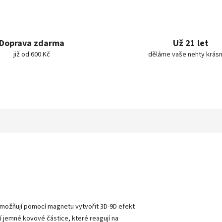
Doprava zdarma
Už 21 let
již od 600 Kč
děláme vaše nehty krásn
é umožňují pomocí magnetu vytvořit 3D-9D efekt
 jemné kovové částice, které reagují na