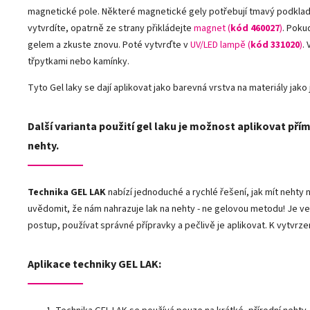
magnetické pole. Některé magnetické gely potřebují tmavý podklad. 
vytvrdíte, opatrně ze strany přikládejte
magnet (
kód 460027
)
. Poku
gelem a zkuste znovu. Poté vytvrďte v
UV/LED lampě (
kód 331020
)
.
třpytkami nebo kamínky.
Tyto Gel laky se dají aplikovat jako barevná vrstva na materiály jako j
Další varianta použití gel laku je možnost aplikovat přím
nehty.
Technika GEL LAK
nabízí jednoduché a rychlé řešení, jak mít neht
uvědomit, že nám nahrazuje lak na nehty - ne gelovou metodu! Je ve
postup, používat správné přípravky a pečlivě je aplikovat. K vytvrze
Aplikace techniky GEL LAK: