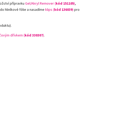
ožství přípravku
Gel/Akryl Remover (
kód 151105
)
,
 do hliníkové fólie a nasadíme
klips (
kód 136039
)
pro
oduktu).
ovým dřívkem (
kód 330307
)
.