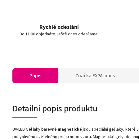
Rychlé odeslání
Do 11:00 objednáte, ještě dnes odesíláme!
Popis
Značka
EXPA-nails
Detailní popis produktu
UV/LED Gel laky barevné
magnetické
jsou speciální gel laky, kter
pohyblivého světelného pruhu nebo vzoru. Magnetické gely obsahují