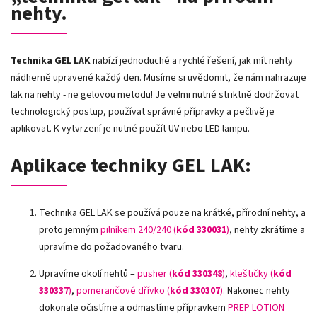
nehty.
Technika GEL LAK
nabízí jednoduché a rychlé řešení, jak mít nehty
nádherně upravené každý den. Musíme si uvědomit, že nám nahrazuje
lak na nehty - ne gelovou metodu! Je velmi nutné striktně dodržovat
technologický postup, používat správné přípravky a pečlivě je
aplikovat. K vytvrzení je nutné použít UV nebo LED lampu.
Aplikace techniky GEL LAK:
Technika GEL LAK se používá pouze na krátké, přírodní nehty, a
proto jemným
pilníkem 240/240 (
kód 330031
)
, nehty zkrátíme a
upravíme do požadovaného tvaru.
Upravíme okolí nehtů –
pusher (
kód 330348
)
,
kleštičky (
kód
330337
)
,
pomerančové dřívko (
kód 330307
).
Nakonec nehty
dokonale očistíme a odmastíme přípravkem
PREP LOTION