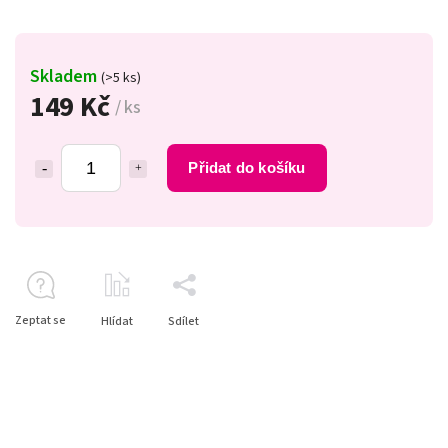
Skladem
(>5 ks)
149 Kč
/ ks
Přidat do košíku
Zeptat se
Hlídat
Sdílet