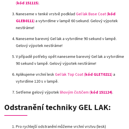
(
kód 151115
)
.
Naneseme v tenké vrstvě podklad
Gel lak Base Coat (
kód
GLEB0111
)
a vytvrdíme v lampě 60 sekund. Gelový výpotek
nestíráme!
Naneseme barevný Gel lak a vytvrdíme 90 sekund v lampě.
Gelový výpotek nestíráme!
V případě potřeby opět naneseme barevný Gel lak a vytvrdíme
90 sekund v lampě. Gelový výpotek nestíráme!
Aplikujeme vrchní lesk
Gel lak Top Coat (
kód GLET0211
)
a
vytvrdíme 120 s v lampě.
Setřeme gelový výpotek
lihovým čističem (
kód 151124
)
.
Odstranění techniky GEL LAK:
Pro rychlejší odstranění můžeme vrchní vrstvu (lesk)