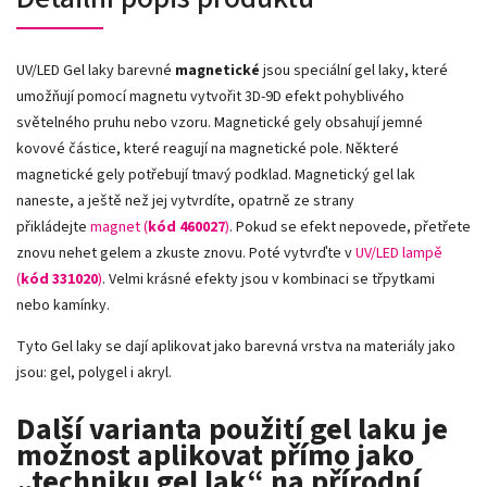
UV/LED Gel laky barevné
magnetické
jsou speciální gel laky, které
umožňují pomocí magnetu vytvořit 3D-9D efekt pohyblivého
světelného pruhu nebo vzoru. Magnetické gely obsahují jemné
kovové částice, které reagují na magnetické pole. Některé
magnetické gely potřebují tmavý podklad. Magnetický gel lak
naneste, a ještě než jej vytvrdíte, opatrně ze strany
přikládejte
magnet (
kód 460027
)
. Pokud se efekt nepovede, přetřete
znovu nehet gelem a zkuste znovu. Poté vytvrďte v
UV/LED lampě
(
kód 331020
)
. Velmi krásné efekty jsou v kombinaci se třpytkami
nebo kamínky.
Tyto Gel laky se dají aplikovat jako barevná vrstva na materiály jako
jsou: gel, polygel i akryl.
Další varianta použití gel laku je
možnost aplikovat přímo jako
„techniku gel lak“ na přírodní