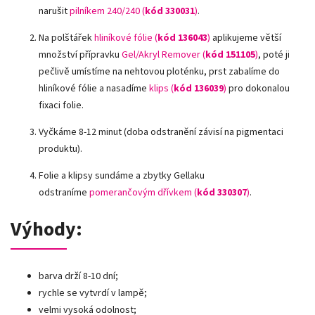
narušit
pilníkem 240/240 (
kód 330031
)
.
Na polštářek
hliníkové fólie (
kód 136043
)
aplikujeme větší
množství přípravku
Gel/Akryl Remover (
kód 151105
)
, poté ji
pečlivě umístíme na nehtovou ploténku, prst zabalíme do
hliníkové fólie a nasadíme
klips (
kód 136039
)
pro dokonalou
fixaci folie.
Vyčkáme 8-12 minut (doba odstranění závisí na pigmentaci
produktu).
Folie a klipsy sundáme a zbytky Gellaku
odstraníme
pomerančovým dřívkem (
kód 330307
)
.
Výhody:
barva drží 8-10 dní;
rychle se vytvrdí v lampě;
velmi vysoká odolnost;