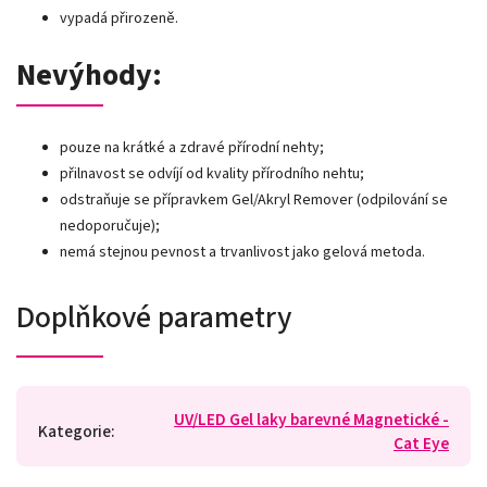
vypadá přirozeně.
Nevýhody:
pouze na krátké a zdravé přírodní nehty;
přilnavost se odvíjí od kvality přírodního nehtu;
odstraňuje se přípravkem Gel/Akryl Remover (odpilování se
nedoporučuje);
nemá stejnou pevnost a trvanlivost jako gelová metoda.
Doplňkové parametry
UV/LED Gel laky barevné Magnetické -
Kategorie
:
Cat Eye