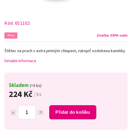
Kód:
651102
Značka:
EXPA-nails
Sleva
Štětec na prach s extra jemným chlupem, rukojeť ozdobena kamínky
Detailní informace
Skladem
(>5 ks)
224 Kč
/ ks
Přidat do košíku