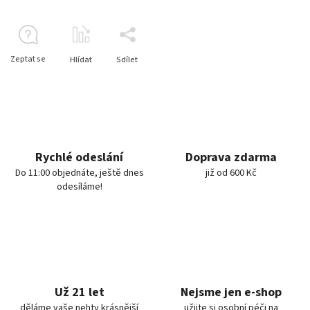
Zeptat se
Hlídat
Sdílet
Rychlé odeslání
Doprava zdarma
Do 11:00 objednáte, ještě dnes
již od 600 Kč
odesíláme!
Už 21 let
Nejsme jen e-shop
děláme vaše nehty krásnější
užijte si osobní péči na