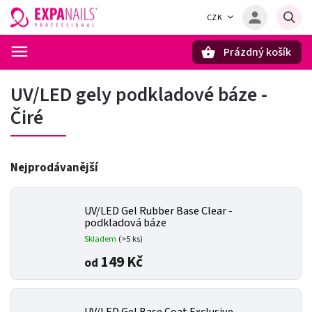
CZK
Prázdný košík
Hledat
UV/LED gely podkladové báze -
Čiré
Nejprodávanější
UV/LED Gel Rubber Base Clear -
podkladová báze
Skladem
(>5 ks)
149 Kč
od