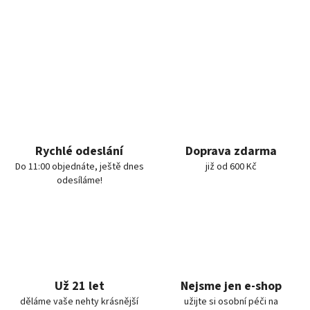
Rychlé odeslání
Doprava zdarma
Do 11:00 objednáte, ještě dnes
již od 600 Kč
odesíláme!
Už 21 let
Nejsme jen e-shop
děláme vaše nehty krásnější
užijte si osobní péči na