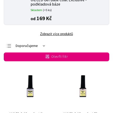
UV/LED Gel Base Coat Exclusive -
podkladová báze
Skladem
(>5 ks)
169 Kč
od
Zobrazit více produktů
Doporučujeme
Nejlevnější
Otevřít filtr
Nejdražší
Nejprodávanější
Abecedně