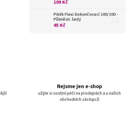
109 Kč
Pilník Flexi Dokončovací 100/100 -
Půlměsíc šedý
45 Kč
Nejsme jen e-shop
ější
užijte si osobní péči na prodejnách a u našich
obchodních zástupců