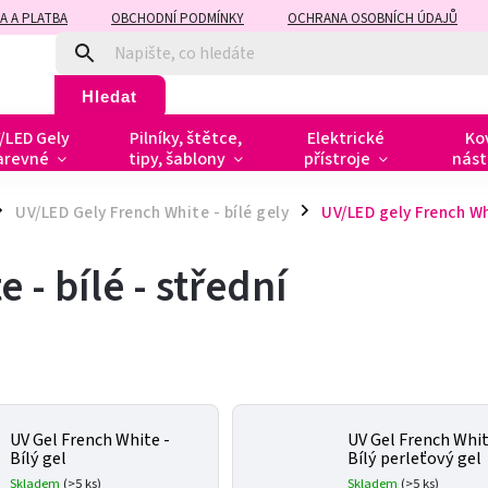
A A PLATBA
OBCHODNÍ PODMÍNKY
OCHRANA OSOBNÍCH ÚDAJŮ
Hledat
/LED Gely
Pilníky, štětce,
Elektrické
Ko
arevné
tipy, šablony
přístroje
nást
UV/LED Gely French White - bílé gely
UV/LED gely French Whi
/
 - bílé - střední
UV Gel French White -
UV Gel French Whit
Bílý gel
Bílý perleťový gel
Skladem
(>5 ks)
Skladem
(>5 ks)