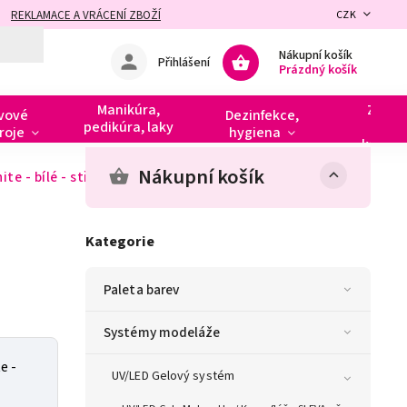
REKLAMACE A VRÁCENÍ ZBOŽÍ
CZK
Nákupní košík
Přihlášení
Prázdný košík
Manikúra,
Zdobe
vové
Dezinfekce,
pedikúra, laky
razít
roje
hygiena
kamín
Nákupní košík
te - bílé - střední
Kategorie
Paleta barev
Systémy modeláže
e -
UV/LED Gelový systém