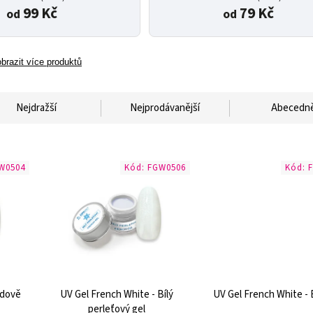
99 Kč
79 Kč
od
od
brazit více produktů
Nejdražší
Nejprodávanější
Abecedn
W0504
Kód:
FGW0506
Kód:
edově
UV Gel French White - Bílý
UV Gel French White - B
perleťový gel