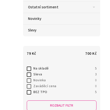
Ostatní sortiment
Novinky
Slevy
79
Kč
700
Kč
Na skladě
5
Sleva
3
Novinka
0
Zaváděcí cena
0
BEZ TPO
5
ROZBALIT FILTR