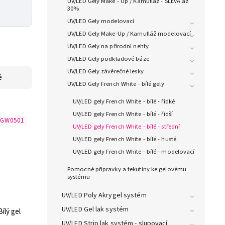
UV/LED Gely Make - Up / Kamufláž - SLEVA až
30%
UV/LED Gely modelovací
UV/LED Gely Make-Up / Kamufláž modelovací
UV/LED Gely na přírodní nehty
UV/LED Gely podkladové báze
UV/LED Gely závěrečné lesky
ě
UV/LED Gely French White - bílé gely
UV/LED gely French White - bílé - řídké
UV/LED gely French White - bílé - řidší
FGW0501
UV/LED gely French White - bílé - střední
UV/LED gely French White - bílé - husté
UV/LED gely French White - bílé - modelovací
Pomocné přípravky a tekutiny ke gelovému
systému
UV/LED Poly Akrygel systém
UV/LED Gel lak systém
ílý gel
UV/LED Strip lak systém - slupovací