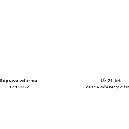
Doprava zdarma
Už 21 let
již od 600 Kč
děláme vaše nehty krásn