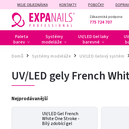
MOJE OBJEDNÁVKA
KONTAKTY
POBOČKY
DOPRAV
ZÁRUČNÍ A POZÁRUČNÍ OPRAVY
Zákaznická podpora:
775 724 707
Paleta
Systémy
UV/LED Gel laky
UV
barev
modeláže
barevné
b
Domů
Systémy modeláže
UV/LED Gelový systém
/
/
/
UV/LED gely French White
Nejprodávanější
UV/LED Gel French
White One Stroke -
Bílý zdobící gel