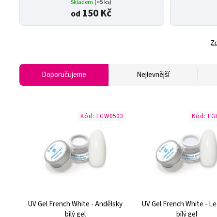
Skladem
(>5 ks)
150 Kč
od
Zo
Doporučujeme
Nejlevnější
Kód:
FGW0503
Kód:
FG
UV Gel French White - Andělsky
UV Gel French White - L
bílý gel
bílý gel