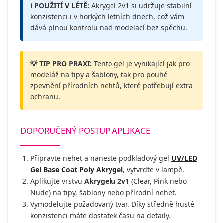
ℹ️ POUŽITÍ V LÉTĚ:
Akrygel 2v1 si udržuje stabilní
konzistenci i v horkých letních dnech, což vám
dává plnou kontrolu nad modelací bez spěchu.
💡 TIP PRO PRAXI:
Tento gel je vynikající jak pro
modeláž na tipy a šablony, tak pro pouhé
zpevnění přírodních nehtů, které potřebují extra
ochranu.
DOPORUČENÝ POSTUP APLIKACE
Připravte nehet a naneste podkladový gel
UV/LED
Gel Base Coat Poly Akrygel
, vytvrďte v lampě.
Aplikujte vrstvu
Akrygelu 2v1
(Clear, Pink nebo
Nude) na tipy, šablony nebo přírodní nehet.
Vymodelujte požadovaný tvar. Díky středně husté
konzistenci máte dostatek času na detaily.