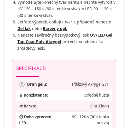
Vymodelujte konečný tvar nehtu a nechte vytvrdit v
UV 120 - 150 s (60 s tenká vrstva), v LED 90 - 120 s
(30 s tenká vrstva).
Setřete výpotek, opilujte tvar a případně naneste
Gel lak
nebo
Barevný gel.
Naneste závěrečný bezvýpotkový lesk
UV/LED Gel
Top Coat Poly Akrygel
pro velkou odolnost a
zrcadlový lesk.
SPECIFIKACE:
Druh gelu:
Třífázový Akrygel 2v1
2
💧 Konzistence:
Středně hustá
🎨 Barva:
Čirá (Clear)
⏱️ Doba vytvrzení
90 - 120 s (30 s tenká
LED:
vrstva)