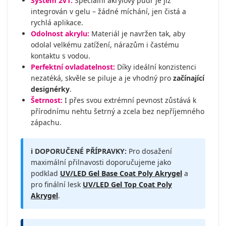
Systém 2v1:
Speciální akrylový pudr je již
integrován v gelu – žádné míchání, jen čistá a
rychlá aplikace.
Odolnost akrylu:
Materiál je navržen tak, aby
odolal velkému zatížení, nárazům i častému
kontaktu s vodou.
Perfektní ovladatelnost:
Díky ideální konzistenci
nezatéká, skvěle se piluje a je vhodný pro
začínající
designérky
.
Šetrnost:
I přes svou extrémní pevnost zůstává k
přírodnímu nehtu šetrný a zcela bez nepříjemného
zápachu.
ℹ️ DOPORUČENÉ PŘÍPRAVKY:
Pro dosažení
maximální přilnavosti doporučujeme jako
podklad
UV/LED Gel Base Coat Poly Akrygel
a
pro finální lesk
UV/LED Gel Top Coat Poly
Akrygel
.