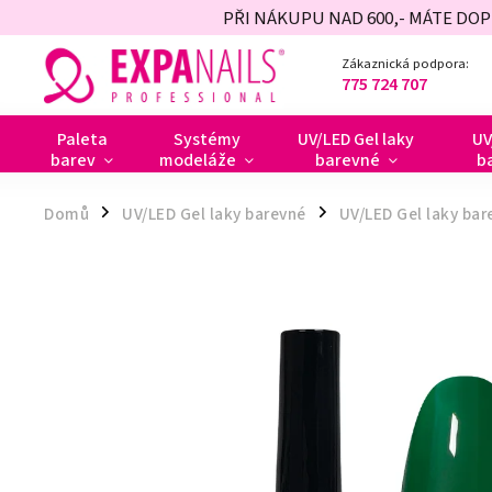
PŘI NÁKUPU NAD 600,- MÁTE DO
Zákaznická podpora:
775 724 707
Paleta
Systémy
UV/LED Gel laky
UV
barev
modeláže
barevné
b
Domů
UV/LED Gel laky barevné
UV/LED Gel laky bar
/
/