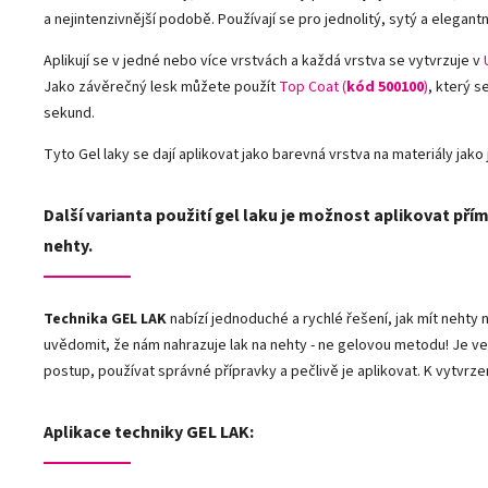
a nejintenzivnější podobě. Používají se pro jednolitý, sytý a elegantn
Aplikují se v jedné nebo více vrstvách a každá vrstva se vytvrzuje v
Jako závěrečný lesk můžete použít
Top Coat (
kód 500100
)
, který s
sekund.
Tyto Gel laky se dají aplikovat jako barevná vrstva na materiály jako j
Další varianta použití gel laku je možnost aplikovat přím
nehty.
Technika GEL LAK
nabízí jednoduché a rychlé řešení, jak mít neht
uvědomit, že nám nahrazuje lak na nehty - ne gelovou metodu! Je ve
postup, používat správné přípravky a pečlivě je aplikovat. K vytvrze
Aplikace techniky GEL LAK: