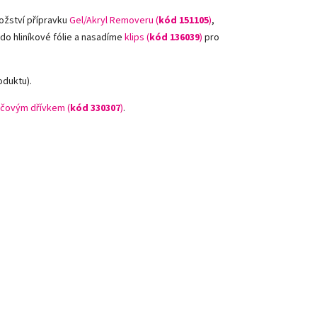
ožství přípravku
Gel/Akryl Removeru (
kód 151105
)
,
 do hliníkové fólie a nasadíme
klips (
kód 136039
)
pro
oduktu).
čovým dřívkem (
kód 330307
)
.