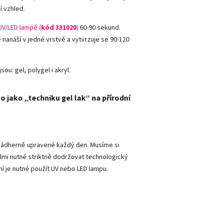
í vzhled.
UV/LED lampě (
kód 331020
)
60-90 sekund.
e nanáší v jedné vrstvě a vytvrzuje se 90-120
sou: gel, polygel i akryl.
o jako „techniku gel lak“ na přírodní
y nádherně upravené každý den. Musíme si
lmi nutné striktně dodržovat technologický
ní je nutné použít UV nebo LED lampu.