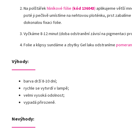
Na polštářek
hliníkové fólie
(
kód 136043
)
aplikujeme větší mn
poté ji pečlivě umístíme na nehtovou ploténku, prst zabalíme
dokonalou fixaci folie.
Vyčkáme 8-12 minut (doba odstranění závisí na pigmentaci pr
Folie a klipsy sundáme a zbytky Gel laku odstraníme
pomeran
Výhody:
barva drží 8-10 dní;
rychle se vytvrdí v lampě;
velmi vysoká odolnost;
vypadá přirozeně.
Nevýhody: