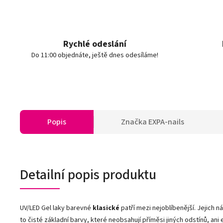
Rychlé odeslání
Do 11:00 objednáte, ještě dnes odesíláme!
Popis
Značka
EXPA-nails
Detailní popis produktu
UV/LED Gel laky barevné
klasické
patří mezi nejoblíbenější. Jejich n
to čisté základní barvy, které neobsahují příměsi jiných odstínů, ani