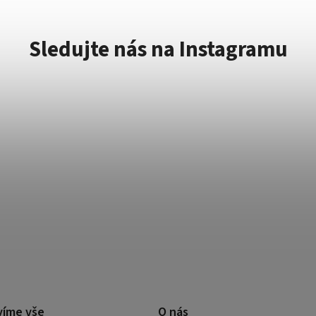
Sledujte nás na Instagramu
víme vše
O nás