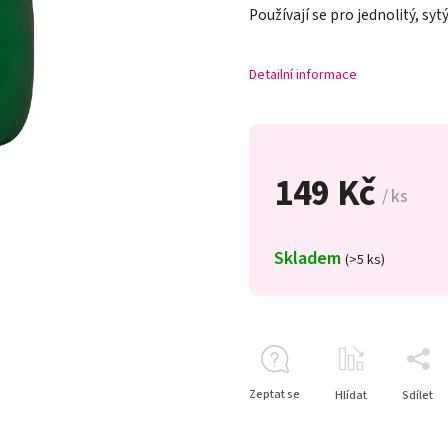
Používají se pro jednolitý, syt
Detailní informace
149 Kč
/ ks
Skladem
(>5 ks)
Zeptat se
Hlídat
Sdílet