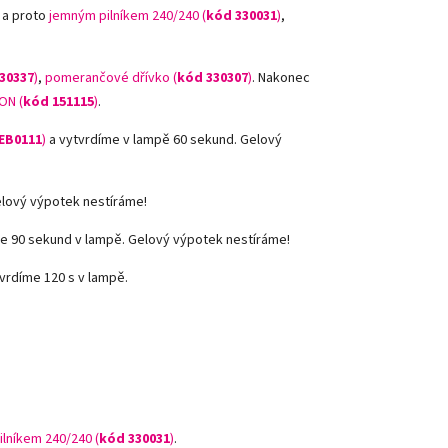
 a proto
jemným pilníkem 240/240 (
kód 330031
)
,
30337
)
,
pomerančové dřívko (
kód 330307
)
.
Nakonec
ON (
kód 151115
)
.
EB0111
)
a vytvrdíme v lampě 60 sekund. Gelový
elový výpotek nestíráme!
e 90 sekund v lampě. Gelový výpotek nestíráme!
vrdíme 120 s v lampě.
ilníkem 240/240 (
kód 330031
)
.