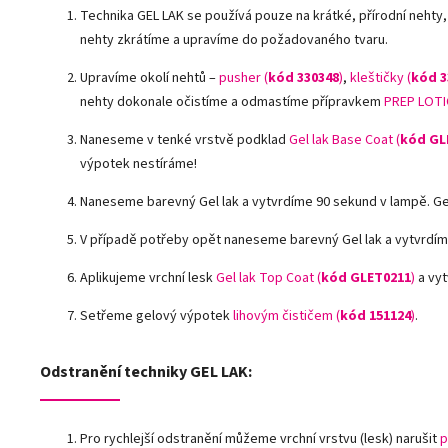
Technika GEL LAK se používá pouze na krátké, přírodní nehty,
nehty zkrátíme a upravíme do požadovaného tvaru.
Upravíme okolí nehtů –
pusher (
kód 330348
)
,
kleštičky (
kód 3
nehty dokonale očistíme a odmastíme přípravkem
PREP LOTI
Naneseme v tenké vrstvě podklad
Gel lak Base Coat (
kód GL
výpotek nestíráme!
Naneseme barevný Gel lak a vytvrdíme 90 sekund v lampě. G
V případě potřeby opět naneseme barevný Gel lak a vytvrdím
Aplikujeme vrchní lesk
Gel lak Top Coat (
kód GLET0211
)
a vyt
Setřeme gelový výpotek
lihovým čističem (
kód 151124
)
.
Odstranění techniky GEL LAK:
Pro rychlejší odstranění můžeme vrchní vrstvu (lesk) narušit
p