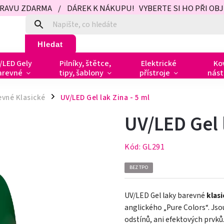
PRAVU ZDARMA / DÁREK K NÁKUPU! VYBERTE SI HO PŘI OBJED
Hledat
/LED Gely
Pilníky, štětce,
Elektrické
Ko
arevné
tipy, šablony
přístroje
nást
evné Klasické
UV/LED Gel lak Zina - 5 ml
/
UV/LED Gel l
Kód:
GL291
BEZ TPO
UV/LED Gel laky barevné
klas
anglického „Pure Colors
“
. Js
odstínů, ani efektových prvků.