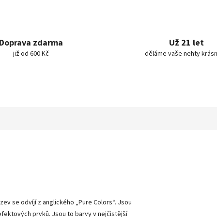
Doprava zdarma
Už 21 let
již od 600 Kč
děláme vaše nehty krásn
ázev se odvíjí z anglického „Pure Colors
“
. Jsou
 efektových prvků. Jsou to barvy v nejčistější