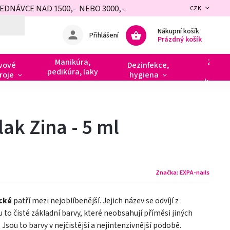
NÁVCE NAD 1500,- NEBO 3000,-.
CZK
Nákupní košík
Přihlášení
Prázdný košík
Manikúra,
Zdobe
vové
Dezinfekce,
pedikúra, laky
razít
roje
hygiena
kamín
ak Zina - 5 ml
Značka:
EXPA-nails
ické
patří mezi nejoblíbenější. Jejich název se odvíjí z
ou to čisté základní barvy, které neobsahují příměsi jiných
 Jsou to barvy v nejčistější a nejintenzivnější podobě.