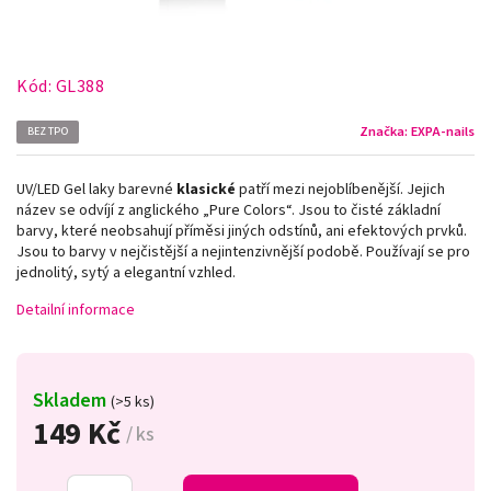
Kód:
GL388
Značka:
EXPA-nails
BEZ TPO
UV/LED Gel laky barevné
klasické
patří mezi nejoblíbenější. Jejich
název se odvíjí z anglického „Pure Colors
“
. Jsou to čisté základní
barvy, které neobsahují příměsi jiných odstínů, ani efektových prvků.
Jsou to barvy v nejčistější a nejintenzivnější podobě. Používají se pro
jednolitý, sytý a elegantní vzhled.
Detailní informace
Skladem
(>5 ks)
149 Kč
/ ks