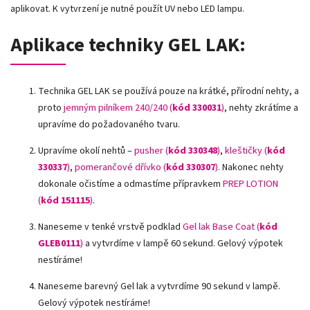
aplikovat. K vytvrzení je nutné použít UV nebo LED lampu.
Aplikace techniky GEL LAK:
Technika GEL LAK se používá pouze na krátké, přírodní nehty, a
proto
jemným pilníkem 240/240 (
kód 330031
)
, nehty zkrátíme a
upravíme do požadovaného tvaru.
Upravíme okolí nehtů –
pusher (
kód 330348
)
,
kleštičky (
kód
330337
)
,
pomerančové dřívko (
kód 330307
)
.
Nakonec nehty
dokonale očistíme a odmastíme přípravkem
PREP LOTION
(
kód 151115
)
.
Naneseme v tenké vrstvě podklad
Gel lak Base Coat (
kód
GLEB0111
)
a vytvrdíme v lampě 60 sekund. Gelový výpotek
nestíráme!
Naneseme barevný Gel lak a vytvrdíme 90 sekund v lampě.
Gelový výpotek nestíráme!