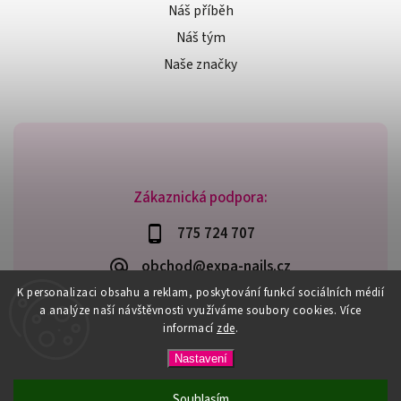
Náš příběh
Náš tým
Naše značky
Zákaznická podpora:
775 724 707
obchod@expa-nails.cz
K personalizaci obsahu a reklam, poskytování funkcí sociálních médií
a analýze naší návštěvnosti využíváme soubory cookies. Více
informací
zde
.
Copyright 2026
Expanails.cz
. Všechna práva vyhrazena.
Nastavení
Upravit nastavení cookies
Vytvořil
Shoptet
| Design
Shoptak.cz
Souhlasím