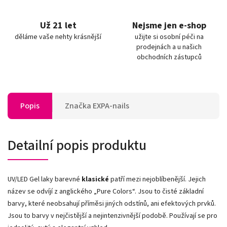
Už 21 let
Nejsme jen e-shop
děláme vaše nehty krásnější
užijte si osobní péči na
prodejnách a u našich
obchodních zástupců
Popis
Značka
EXPA-nails
Detailní popis produktu
UV/LED Gel laky barevné
klasické
patří mezi nejoblíbenější. Jejich
název se odvíjí z anglického „Pure Colors
“
. Jsou to čisté základní
barvy, které neobsahují příměsi jiných odstínů, ani efektových prvků.
Jsou to barvy v nejčistější a nejintenzivnější podobě. Používají se pro