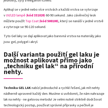
jednolitý, sytý a elegantní vzhled.
Aplikují se v jedné nebo více vrstvách a každá vrstva se vytvrzuje
v
UV/LED lampě (
kód 331020
)
60-90 sekund. Jako závěrečný lesk
můžete použít
Top Coat (
kód 500100
)
, který se nanáší v jedné vrstvě
a vytvrzuje se 90-120 sekund.
Tyto Gel laky se dají aplikovat jako barevná vrstva na materiály jako
jsou: gel, polygel i akryl.
Další varianta použití gel laku je
možnost aplikovat přímo jako
„techniku gel lak“ na přírodní
nehty.
Technika GEL LAK
nabízí jednoduché a rychlé řešení, jak mít nehty
nádherně upravené každý den. Musíme si uvědomit, že nám nahrazuje
lak na nehty - ne gelovou metodu! Je velmi nutné striktně dodržovat
technologický postup, používat správné přípravky a pečlivě je