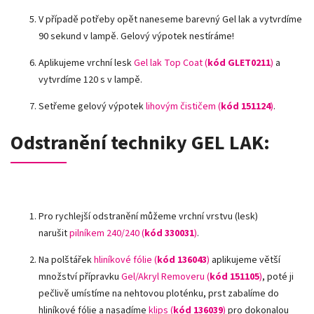
V případě potřeby opět naneseme barevný Gel lak a vytvrdíme
90 sekund v lampě. Gelový výpotek nestíráme!
Aplikujeme vrchní lesk
Gel lak Top Coat (
kód GLET0211
)
a
vytvrdíme 120 s v lampě.
Setřeme gelový výpotek
lihovým čističem (
kód 151124
)
.
Odstranění techniky GEL LAK:
Pro rychlejší odstranění můžeme vrchní vrstvu (lesk)
narušit
pilníkem 240/240 (
kód 330031
)
.
Na polštářek
hliníkové fólie
(
kód 136043
)
aplikujeme větší
množství přípravku
Gel/Akryl Removeru (
kód 151105
)
, poté ji
pečlivě umístíme na nehtovou ploténku, prst zabalíme do
hliníkové fólie a nasadíme
klips (
kód 136039
)
pro dokonalou