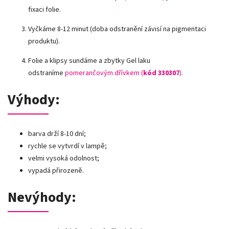
fixaci folie.
Vyčkáme 8-12 minut (doba odstranění závisí na pigmentaci
produktu).
Folie a klipsy sundáme a zbytky Gel laku
odstraníme
pomerančovým dřívkem (
kód 330307
)
.
Výhody:
barva drží 8-10 dní;
rychle se vytvrdí v lampě;
velmi vysoká odolnost;
vypadá přirozeně.
Nevýhody: