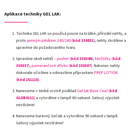
Aplikace techniky GEL LAK:
Technika GEL LAK se používá pouze na krátké, přírodní nehty, a
proto
jemným pilníkem 240/240 (
kód 330031
)
, nehty zkrátíme a
upravíme do požadovaného tvaru.
Upravíme okolí nehtů –
pusher (
kód 330348
)
,
kleštičky (
kód
330337
)
,
pomerančové dřívko (
kód 330307
)
.
Nakonec nehty
dokonale očistíme a odmastíme přípravkem
PREP LOTION
(
kód 151115
)
.
Naneseme v tenké vrstvě podklad
Gel lak Base Coat (
kód
GLEB0111
)
a vytvrdíme v lampě 60 sekund. Gelový výpotek
nestíráme!
Naneseme barevný Gel lak a vytvrdíme 90 sekund v lampě.
Gelový výpotek nestíráme!