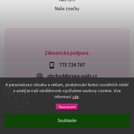
Naše značky
Zákaznická podpora:
775 724 707
obchod@expa-nails.cz
K personalizaci obsahu a reklam, poskytování funkcí sociálních médií
a analýze naší návštěvnosti využíváme soubory cookies. Více
informací
zde
.
Copyright 2026
Expanails.cz
. Všechna práva vyhrazena.
Nastavení
Upravit nastavení cookies
Vytvořil
Shoptet
| Design
Shoptak.cz
Souhlasím
PŘI NÁKUPU NAD 600,- MÁTE DOPRAVU ZDARMA / DÁREK K