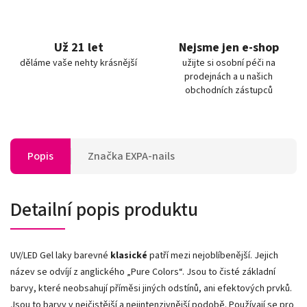
Už 21 let
Nejsme jen e-shop
děláme vaše nehty krásnější
užijte si osobní péči na
prodejnách a u našich
obchodních zástupců
Popis
Značka
EXPA-nails
Detailní popis produktu
UV/LED Gel laky barevné
klasické
patří mezi nejoblíbenější. Jejich
název se odvíjí z anglického „Pure Colors
“
. Jsou to čisté základní
barvy, které neobsahují příměsi jiných odstínů, ani efektových prvků.
Jsou to barvy v nejčistější a nejintenzivnější podobě. Používají se pro