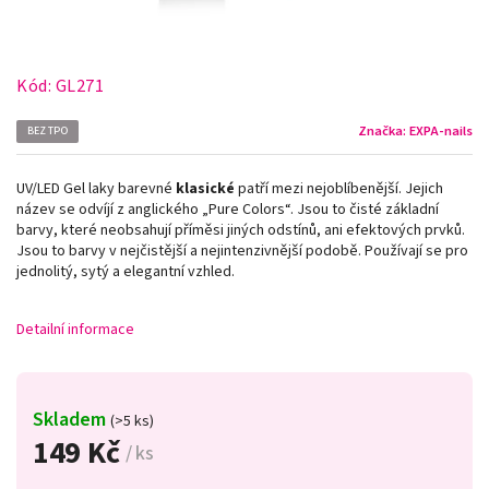
Kód:
GL271
Značka:
EXPA-nails
BEZ TPO
UV/LED Gel laky barevné
klasické
patří mezi nejoblíbenější. Jejich
název se odvíjí z anglického „Pure Colors
“
. Jsou to čisté základní
barvy, které neobsahují příměsi jiných odstínů, ani efektových prvků.
Jsou to barvy v nejčistější a nejintenzivnější podobě. Používají se pro
jednolitý, sytý a elegantní vzhled.
Detailní informace
Skladem
(>5 ks)
149 Kč
/ ks