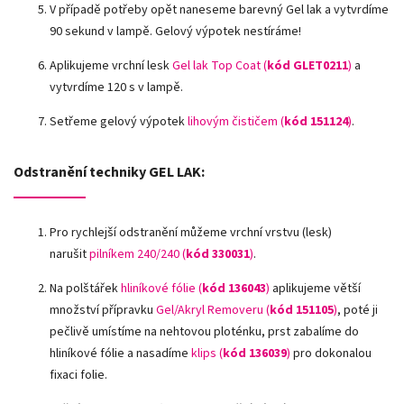
V případě potřeby opět naneseme barevný Gel lak a vytvrdíme
90 sekund v lampě. Gelový výpotek nestíráme!
Aplikujeme vrchní lesk
Gel lak Top Coat (
kód GLET0211
)
a
vytvrdíme 120 s v lampě.
Setřeme gelový výpotek
lihovým čističem (
kód 151124
)
.
Odstranění techniky GEL LAK:
Pro rychlejší odstranění můžeme vrchní vrstvu (lesk)
narušit
pilníkem 240/240 (
kód 330031
)
.
Na polštářek
hliníkové fólie
(
kód 136043
)
aplikujeme větší
množství přípravku
Gel/Akryl Removeru (
kód 151105
)
, poté ji
pečlivě umístíme na nehtovou ploténku, prst zabalíme do
hliníkové fólie a nasadíme
klips (
kód 136039
)
pro dokonalou
fixaci folie.