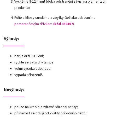
Vyčkáme 8-12 minut (doba odstranění závisí na pigmentaci
produktu).
Folie a klipsy sundáme a zbytky Gel laku odstraníme
pomerančovým dřívkem (
kód 330307
)
.
Výhody:
barva drží 8-10 dní;
rychle se vytvrdí v lampě;
velmi vysoká odolnost;
vypadá přirozeně.
Nevýhody:
pouze na krátké a zdravé přírodní nehty;
přilnavost se odvíjí od kvality přírodního nehtu;