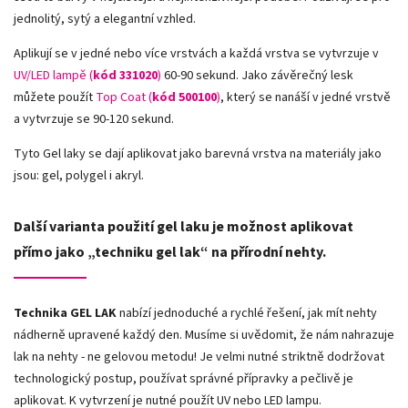
jednolitý, sytý a elegantní vzhled.
Aplikují se v jedné nebo více vrstvách a každá vrstva se vytvrzuje v
UV/LED lampě (
kód 331020
)
60-90 sekund. Jako závěrečný lesk
můžete použít
Top Coat (
kód 500100
)
, který se nanáší v jedné vrstvě
a vytvrzuje se 90-120 sekund.
Tyto Gel laky se dají aplikovat jako barevná vrstva na materiály jako
jsou: gel, polygel i akryl.
Další varianta použití gel laku je možnost aplikovat
přímo jako „techniku gel lak“ na přírodní nehty.
Technika GEL LAK
nabízí jednoduché a rychlé řešení, jak mít nehty
nádherně upravené každý den. Musíme si uvědomit, že nám nahrazuje
lak na nehty - ne gelovou metodu! Je velmi nutné striktně dodržovat
technologický postup, používat správné přípravky a pečlivě je
aplikovat. K vytvrzení je nutné použít UV nebo LED lampu.