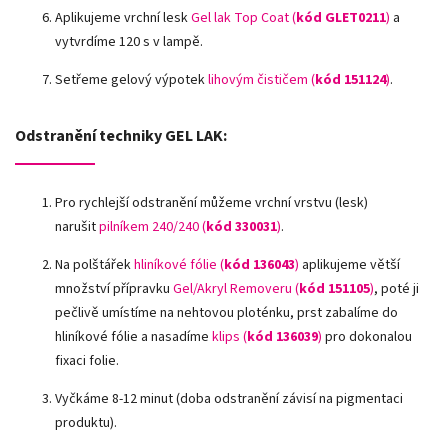
Aplikujeme vrchní lesk
Gel lak Top Coat (
kód GLET0211
)
a
vytvrdíme 120 s v lampě.
Setřeme gelový výpotek
lihovým čističem (
kód 151124
)
.
Odstranění techniky GEL LAK:
Pro rychlejší odstranění můžeme vrchní vrstvu (lesk)
narušit
pilníkem 240/240 (
kód 330031
)
.
Na polštářek
hliníkové fólie
(
kód 136043
)
aplikujeme větší
množství přípravku
Gel/Akryl Removeru (
kód 151105
)
, poté ji
pečlivě umístíme na nehtovou ploténku, prst zabalíme do
hliníkové fólie a nasadíme
klips (
kód 136039
)
pro dokonalou
fixaci folie.
Vyčkáme 8-12 minut (doba odstranění závisí na pigmentaci
produktu).