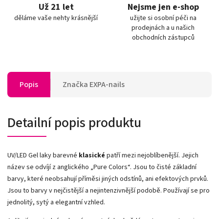
Už 21 let
Nejsme jen e-shop
děláme vaše nehty krásnější
užijte si osobní péči na
prodejnách a u našich
obchodních zástupců
Popis
Značka
EXPA-nails
Detailní popis produktu
UV/LED Gel laky barevné
klasické
patří mezi nejoblíbenější. Jejich
název se odvíjí z anglického „Pure Colors
“
. Jsou to čisté základní
barvy, které neobsahují příměsi jiných odstínů, ani efektových prvků.
Jsou to barvy v nejčistější a nejintenzivnější podobě. Používají se pro
jednolitý, sytý a elegantní vzhled.