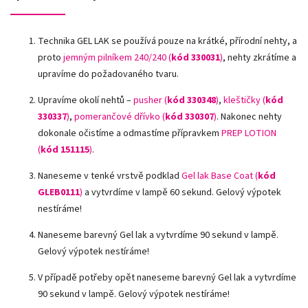
Technika GEL LAK se používá pouze na krátké, přírodní nehty, a
proto
jemným pilníkem 240/240 (
kód 330031
)
, nehty zkrátíme a
upravíme do požadovaného tvaru.
Upravíme okolí nehtů –
pusher (
kód 330348
)
,
kleštičky (
kód
330337
)
,
pomerančové dřívko (
kód 330307
)
.
Nakonec nehty
dokonale očistíme a odmastíme přípravkem
PREP LOTION
(
kód 151115
)
.
Naneseme v tenké vrstvě podklad
Gel lak Base Coat (
kód
GLEB0111
)
a vytvrdíme v lampě 60 sekund. Gelový výpotek
nestíráme!
Naneseme barevný Gel lak a vytvrdíme 90 sekund v lampě.
Gelový výpotek nestíráme!
V případě potřeby opět naneseme barevný Gel lak a vytvrdíme
90 sekund v lampě. Gelový výpotek nestíráme!