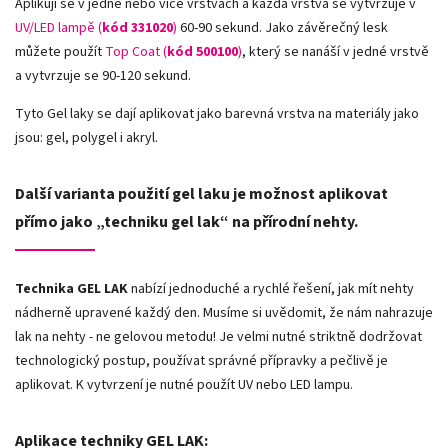
Aplikují se v jedné nebo více vrstvách a každá vrstva se vytvrzuje v
UV/LED lampě (
kód 331020
)
60-90 sekund. Jako závěrečný lesk
můžete použít
Top Coat (
kód 500100
)
, který se nanáší v jedné vrstvě
a vytvrzuje se 90-120 sekund.
Tyto Gel laky se dají aplikovat jako barevná vrstva na materiály jako
jsou: gel, polygel i akryl.
Další varianta použití gel laku je možnost aplikovat
přímo jako „techniku gel lak“ na přírodní nehty.
Technika GEL LAK
nabízí jednoduché a rychlé řešení, jak mít nehty
nádherně upravené každý den. Musíme si uvědomit, že nám nahrazuje
lak na nehty - ne gelovou metodu! Je velmi nutné striktně dodržovat
technologický postup, používat správné přípravky a pečlivě je
aplikovat. K vytvrzení je nutné použít UV nebo LED lampu.
Aplikace techniky GEL LAK: