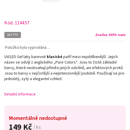
Kód:
114457
Značka:
EXPA-nails
BEZ TPO
Položka byla vyprodána…
UV/LED Gel laky barevné
klasické
patří mezi nejoblíbenější. Jejich
název se odvíjí z anglického „Pure Colors
“
. Jsou to čisté základní
barvy, které neobsahují příměsi jiných odstínů, ani efektových prvků.
Jsou to barvy v nejčistější a nejintenzivnější podobě. Používají se pro
jednolitý, sytý a elegantní vzhled.
Detailní informace
Momentálně nedostupné
149 Kč
/ ks