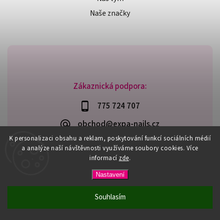
Naše značky
Zákaznická podpora:
775 724 707
obchod@expa-nails.cz
K personalizaci obsahu a reklam, poskytování funkcí sociálních médií
a analýze naší návštěvnosti využíváme soubory cookies. Více
informací
zde
.
Copyright 2026
Expanails.cz
. Všechna práva vyhrazena.
Nastavení
Upravit nastavení cookies
Vytvořil
Shoptet
| Design
Shoptak.cz
Souhlasím
PŘI NÁKUPU NAD 600,- MÁTE DOPRAVU ZDARMA / DÁREK K