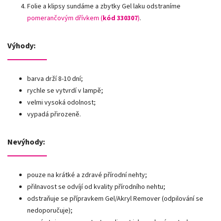
Folie a klipsy sundáme a zbytky Gel laku odstraníme
pomerančovým dřívkem (
kód 330307
)
.
Výhody:
barva drží 8-10 dní;
rychle se vytvrdí v lampě;
velmi vysoká odolnost;
vypadá přirozeně.
Nevýhody:
pouze na krátké a zdravé přírodní nehty;
přilnavost se odvíjí od kvality přírodního nehtu;
odstraňuje se přípravkem Gel/Akryl Remover (odpilování se
nedoporučuje);