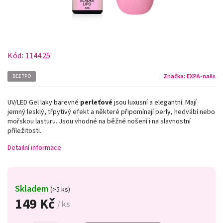
Kód:
114425
Značka:
EXPA-nails
BEZ TPO
UV/LED Gel laky barevné
perleťové
jsou luxusní a elegantní. Mají
jemný lesklý, třpytivý efekt a některé připomínají perly, hedvábí nebo
mořskou lasturu. Jsou vhodné na běžné nošení i na slavnostní
příležitosti.
Detailní informace
Skladem
(>5 ks)
149 Kč
/ ks