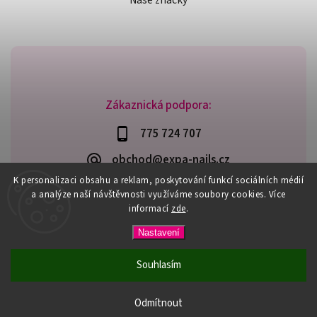
Naše značky
Zákaznická podpora:
775 724 707
obchod@expa-nails.cz
K personalizaci obsahu a reklam, poskytování funkcí sociálních médií
a analýze naší návštěvnosti využíváme soubory cookies. Více
informací
zde
.
Copyright 2026
Expanails.cz
. Všechna práva vyhrazena.
Nastavení
Upravit nastavení cookies
Vytvořil
Shoptet
| Design
Shoptak.cz
Souhlasím
PŘI NÁKUPU NAD 600,- MÁTE DOPRAVU ZDARMA / DÁREK K
NÁKUPU! VYBERTE SI HO PŘI OBJEDNÁVCE NAD 1500,- NEBO
Odmítnout
3000,-.