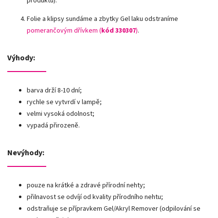
produktu).
Folie a klipsy sundáme a zbytky Gel laku odstraníme
pomerančovým dřívkem (
kód 330307
)
.
Výhody:
barva drží 8-10 dní;
rychle se vytvrdí v lampě;
velmi vysoká odolnost;
vypadá přirozeně.
Nevýhody:
pouze na krátké a zdravé přírodní nehty;
přilnavost se odvíjí od kvality přírodního nehtu;
odstraňuje se přípravkem Gel/Akryl Remover (odpilování se