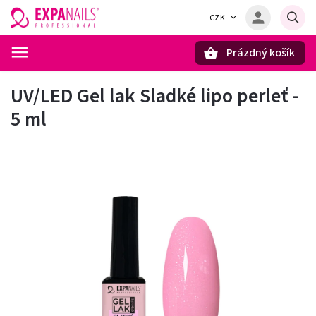
CZK
Prázdný košík
Hledat
UV/LED Gel lak Sladké lipo perleť -
5 ml