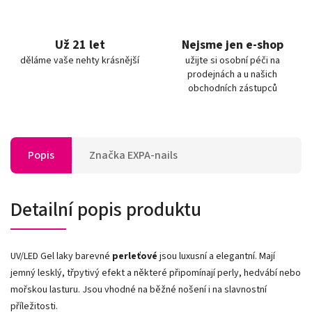
Už 21 let
Nejsme jen e-shop
děláme vaše nehty krásnější
užijte si osobní péči na
prodejnách a u našich
obchodních zástupců
Popis
Značka
EXPA-nails
Detailní popis produktu
UV/LED Gel laky barevné
perleťové
jsou luxusní a elegantní. Mají
jemný lesklý, třpytivý efekt a některé připomínají perly, hedvábí nebo
mořskou lasturu. Jsou vhodné na běžné nošení i na slavnostní
příležitosti.