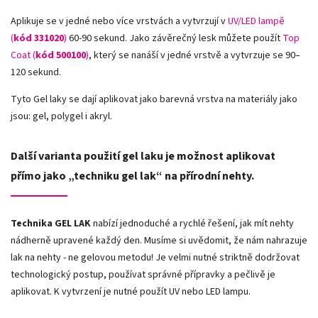
Aplikuje se v jedné nebo více vrstvách a vytvrzují v
UV/LED lampě
(
kód 331020
)
60-90 sekund. Jako závěrečný lesk můžete použít
Top
Coat (
kód 500100
)
, který se nanáší v jedné vrstvě a vytvrzuje se 90–
120 sekund.
Tyto Gel laky se dají aplikovat jako barevná vrstva na materiály jako
jsou: gel, polygel i akryl.
Další varianta použití gel laku je možnost aplikovat
přímo jako „techniku gel lak“ na přírodní nehty.
Technika GEL LAK
nabízí jednoduché a rychlé řešení, jak mít nehty
nádherně upravené každý den. Musíme si uvědomit, že nám nahrazuje
lak na nehty - ne gelovou metodu! Je velmi nutné striktně dodržovat
technologický postup, používat správné přípravky a pečlivě je
aplikovat. K vytvrzení je nutné použít UV nebo LED lampu.