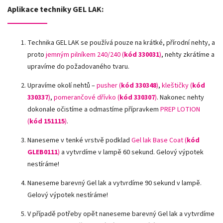
Aplikace techniky GEL LAK:
Technika GEL LAK se používá pouze na krátké, přírodní nehty, a
proto
jemným pilníkem 240/240 (
kód 330031
)
, nehty zkrátíme a
upravíme do požadovaného tvaru.
Upravíme okolí nehtů –
pusher (
kód 330348
)
,
kleštičky (
kód
330337
)
,
pomerančové dřívko (
kód 330307
)
.
Nakonec nehty
dokonale očistíme a odmastíme přípravkem
PREP LOTION
(
kód 151115
)
.
Naneseme v tenké vrstvě podklad
Gel lak Base Coat (
kód
GLEB0111
)
a vytvrdíme v lampě 60 sekund. Gelový výpotek
nestíráme!
Naneseme barevný Gel lak a vytvrdíme 90 sekund v lampě.
Gelový výpotek nestíráme!
V případě potřeby opět naneseme barevný Gel lak a vytvrdíme