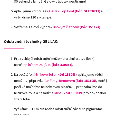
90 sekund v lampě. Gelový výpotek nestíráme!
Aplikujeme vrchní lesk
Gel lak Top Coat (
kód GLET0211
)
a
vytvrdíme 120 s v lampě.
Setřeme gelový výpotek
lihovým čističem (
kód 151124
)
.
Odstranění techniky GEL LAK:
Pro rychlejší odstranění můžeme vrchní vrstvu (lesk)
narušit
pilníkem 240/240 (
kód
330031
)
.
Na polštářek
hliníkové fólie
(
kód 136043
)
aplikujeme větší
množství přípravku
Gel/Akryl Removeru (
kód 151105
)
, poté ji
pečlivě umístíme na nehtovou ploténku, prst zabalíme do
hliníkové fólie a nasadíme
klips (
kód 136039
)
pro dokonalou
fixaci folie.
Vyčkáme 8-12 minut (doba odstranění závisí na pigmentaci