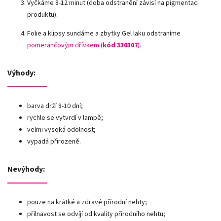
Vyčkáme 8-12 minut (doba odstranění závisí na pigmentaci
produktu).
Folie a klipsy sundáme a zbytky Gel laku odstraníme
pomerančovým dřívkem (
kód 330307
)
.
Výhody:
barva drží 8-10 dní;
rychle se vytvrdí v lampě;
velmi vysoká odolnost;
vypadá přirozeně.
Nevýhody:
pouze na krátké a zdravé přírodní nehty;
přilnavost se odvíjí od kvality přírodního nehtu;