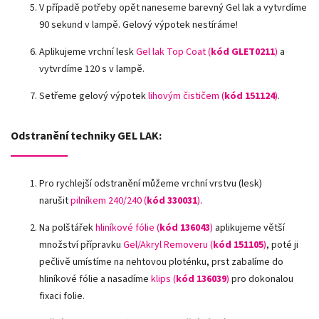
V případě potřeby opět naneseme barevný Gel lak a vytvrdíme
90 sekund v lampě. Gelový výpotek nestíráme!
Aplikujeme vrchní lesk
Gel lak Top Coat (
kód GLET0211
)
a
vytvrdíme 120 s v lampě.
Setřeme gelový výpotek
lihovým čističem (
kód 151124
)
.
Odstranění techniky GEL LAK:
Pro rychlejší odstranění můžeme vrchní vrstvu (lesk)
narušit
pilníkem 240/240 (
kód 330031
)
.
Na polštářek
hliníkové fólie
(
kód 136043
)
aplikujeme větší
množství přípravku
Gel/Akryl Removeru (
kód 151105
)
, poté ji
pečlivě umístíme na nehtovou ploténku, prst zabalíme do
hliníkové fólie a nasadíme
klips (
kód 136039
)
pro dokonalou
fixaci folie.