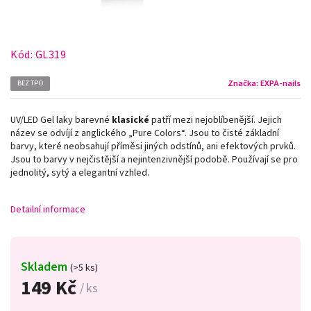
Kód:
GL319
Značka:
EXPA-nails
BEZ TPO
UV/LED Gel laky barevné
klasické
patří mezi nejoblíbenější. Jejich
název se odvíjí z anglického „Pure Colors
“
. Jsou to čisté základní
barvy, které neobsahují příměsi jiných odstínů, ani efektových prvků.
Jsou to barvy v nejčistější a nejintenzivnější podobě. Používají se pro
jednolitý, sytý a elegantní vzhled.
Detailní informace
Skladem
(>5 ks)
149 Kč
/ ks