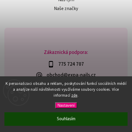
Naše značky
Zákaznická podpora:
775 724 707
obchod@expa-nails.cz
K personalizaci obsahu a reklam, poskytování funkcí sociálních médií
a analýze naší návštěvnosti využíváme soubory cookies. Více
informací
zde
.
Copyright 2026
Expanails.cz
. Všechna práva vyhrazena.
Nastavení
Upravit nastavení cookies
Vytvořil
Shoptet
| Design
Shoptak.cz
Souhlasím
PŘI NÁKUPU NAD 600,- MÁTE DOPRAVU ZDARMA / DÁREK K