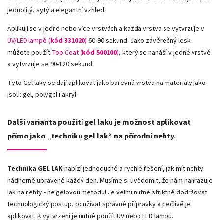
jednolitý, sytý a elegantní vzhled.
Aplikují se v jedné nebo více vrstvách a každá vrstva se vytvrzuje v
UV/LED lampě (
kód 331020
)
60-90 sekund. Jako závěrečný lesk
můžete použít
Top Coat (
kód 500100
)
, který se nanáší v jedné vrstvě
a vytvrzuje se 90-120 sekund.
Tyto Gel laky se dají aplikovat jako barevná vrstva na materiály jako
jsou: gel, polygel i akryl.
Další varianta použití gel laku je možnost aplikovat
přímo jako „techniku gel lak“ na přírodní nehty.
Technika GEL LAK
nabízí jednoduché a rychlé řešení, jak mít nehty
nádherně upravené každý den. Musíme si uvědomit, že nám nahrazuje
lak na nehty - ne gelovou metodu! Je velmi nutné striktně dodržovat
technologický postup, používat správné přípravky a pečlivě je
aplikovat. K vytvrzení je nutné použít UV nebo LED lampu.