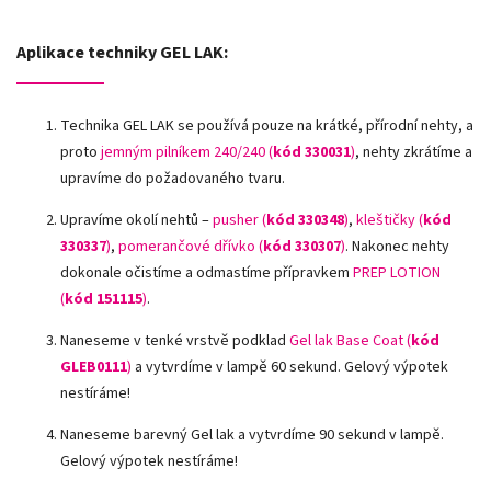
Aplikace techniky GEL LAK:
Technika GEL LAK se používá pouze na krátké, přírodní nehty, a
proto
jemným pilníkem 240/240 (
kód 330031
)
, nehty zkrátíme a
upravíme do požadovaného tvaru.
Upravíme okolí nehtů –
pusher (
kód 330348
)
,
kleštičky (
kód
330337
)
,
pomerančové dřívko (
kód 330307
)
.
Nakonec nehty
dokonale očistíme a odmastíme přípravkem
PREP LOTION
(
kód 151115
)
.
Naneseme v tenké vrstvě podklad
Gel lak Base Coat (
kód
GLEB0111
)
a vytvrdíme v lampě 60 sekund. Gelový výpotek
nestíráme!
Naneseme barevný Gel lak a vytvrdíme 90 sekund v lampě.
Gelový výpotek nestíráme!