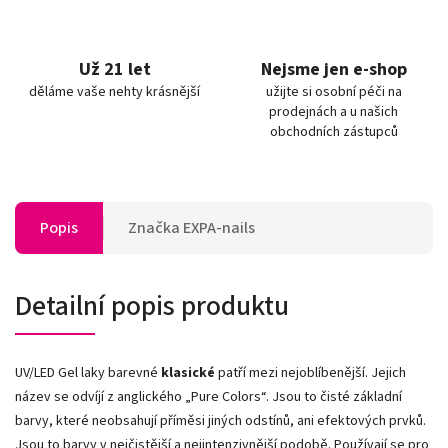
Už 21 let
Nejsme jen e-shop
děláme vaše nehty krásnější
užijte si osobní péči na
prodejnách a u našich
obchodních zástupců
Popis
Značka
EXPA-nails
Detailní popis produktu
UV/LED Gel laky barevné
klasické
patří mezi nejoblíbenější. Jejich
název se odvíjí z anglického „Pure Colors
“
. Jsou to čisté základní
barvy, které neobsahují příměsi jiných odstínů, ani efektových prvků.
Jsou to barvy v nejčistější a nejintenzivnější podobě. Používají se pro