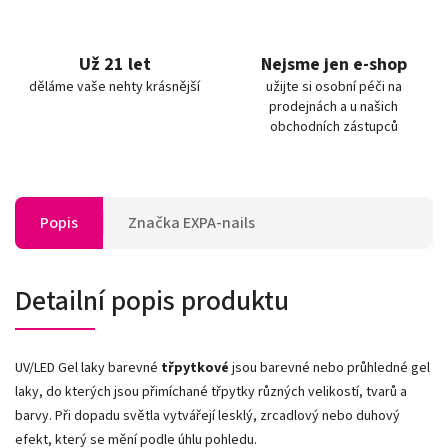
Už 21 let
Nejsme jen e-shop
děláme vaše nehty krásnější
užijte si osobní péči na
prodejnách a u našich
obchodních zástupců
Popis
Značka
EXPA-nails
Detailní popis produktu
UV/LED Gel laky barevné
třpytkové
jsou barevné nebo průhledné gel
laky, do kterých jsou přimíchané třpytky různých velikostí, tvarů a
barvy. Při dopadu světla vytvářejí lesklý, zrcadlový nebo duhový
efekt, který se mění podle úhlu pohledu.