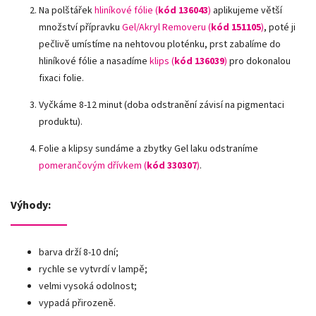
Na polštářek
hliníkové fólie
(
kód 136043
)
aplikujeme větší
množství přípravku
Gel/Akryl Removeru (
kód 151105
)
, poté ji
pečlivě umístíme na nehtovou ploténku, prst zabalíme do
hliníkové fólie a nasadíme
klips (
kód 136039
)
pro dokonalou
fixaci folie.
Vyčkáme 8-12 minut (doba odstranění závisí na pigmentaci
produktu).
Folie a klipsy sundáme a zbytky Gel laku odstraníme
pomerančovým dřívkem (
kód 330307
)
.
Výhody:
barva drží 8-10 dní;
rychle se vytvrdí v lampě;
velmi vysoká odolnost;
vypadá přirozeně.