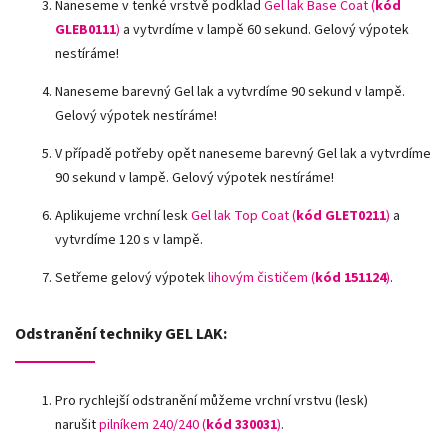
Naneseme v tenké vrstvě podklad
Gel lak Base Coat (
kód
GLEB0111
)
a vytvrdíme v lampě 60 sekund. Gelový výpotek
nestíráme!
Naneseme barevný Gel lak a vytvrdíme 90 sekund v lampě.
Gelový výpotek nestíráme!
V případě potřeby opět naneseme barevný Gel lak a vytvrdíme
90 sekund v lampě. Gelový výpotek nestíráme!
Aplikujeme vrchní lesk
Gel lak Top Coat (
kód GLET0211
)
a
vytvrdíme 120 s v lampě.
Setřeme gelový výpotek
lihovým čističem (
kód 151124
)
.
Odstranění techniky GEL LAK:
Pro rychlejší odstranění můžeme vrchní vrstvu (lesk)
narušit
pilníkem 240/240 (
kód
330031
)
.