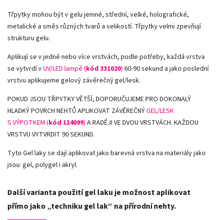
Třpytky mohou být v gelu jemné, střední, velké, holografické,
metalické a směs různých tvarů a velikostí. Třpytky velmi zpevňují
strukturu gelu.
Aplikují se v jedné nebo více vrstvách, podle potřeby, každá vrstva
se vytvrdí v
UV/LED lampě (
kód 331020
)
60-90 sekund a jako poslední
vrstvu aplikujeme gelový závěrečný gel/lesk.
POKUD JSOU TŘPYTKY VĚTŠÍ, DOPORUČUJEME PRO DOKONALÝ
HLADKÝ POVRCH NEHTŮ APLIKOVAT ZÁVĚREČNÝ
GEL/LESK
S VÝPOTKEM (
kód 114099
)
A RADĚJI VE DVOU VRSTVÁCH. KAŽDOU
VRSTVU VYTVRDIT 90 SEKUND.
Tyto Gel laky se dají aplikovat jako barevná vrstva na materiály jako
jsou: gel, polygel i akryl.
Další varianta použití gel laku je možnost aplikovat
přímo jako „techniku gel lak“ na přírodní nehty.