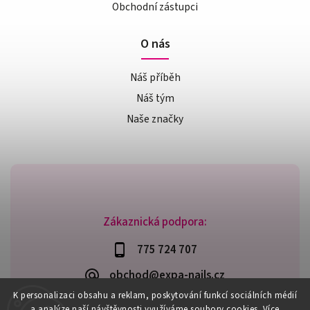
Obchodní zástupci
O nás
Náš příběh
Náš tým
Naše značky
Zákaznická podpora:
775 724 707
obchod@expa-nails.cz
K personalizaci obsahu a reklam, poskytování funkcí sociálních médií
a analýze naší návštěvnosti využíváme soubory cookies. Více