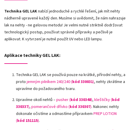
Technika GEL LAK
nabízí jednoduché a rychlé řešení, jak mít nehty
nádherně upravené každý den. Musíme si uvědomit, že nám nahrazuje
lak na nehty - ne gelovou metodu! Je velmi nutné striktně dodržovat
technologický postup, používat správné přípravky a pečlivě je
aplikovat. K vytvrzení je nutné použít UV nebo LED lampu.
Aplikace techniky GEL LAK:
Technika GEL LAK se používá pouze na krátké, přírodní nehty, a
proto
jemným pilníkem 240/240 (
kód 330031
)
, nehty zkrátíme a
upravíme do požadovaného tvaru.
Upravíme okolí nehtů –
pusher (
kód 330348
)
,
kleštičky (
kód
330337
)
,
pomerančové dřívko (
kód 330307
)
.
Nakonec nehty
dokonale očistíme a odmastíme přípravkem
PREP LOTION
(
kód 151115
)
.