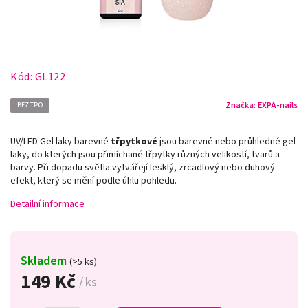
Kód:
GL122
Značka:
EXPA-nails
BEZ TPO
UV/LED Gel laky barevné
třpytkové
jsou barevné nebo průhledné gel
laky, do kterých jsou přimíchané třpytky různých velikostí, tvarů a
barvy. Při dopadu světla vytvářejí lesklý, zrcadlový nebo duhový
efekt, který se mění podle úhlu pohledu.
Detailní informace
Skladem
(>5 ks)
149 Kč
/ ks