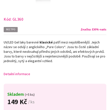
Kód:
GL360
Značka:
EXPA-nails
BEZ TPO
UV/LED Gel laky barevné
klasické
patří mezi nejoblíbenější. Jejich
název se odvíjí z anglického „Pure Colors
“
. Jsou to čisté základní
barvy, které neobsahují příměsi jiných odstínů, ani efektových prvků.
Jsou to barvy v nejčistější a nejintenzivnější podobě. Používají se pro
jednolitý, sytý a elegantní vzhled.
Detailní informace
Skladem
(>5 ks)
149 Kč
/ ks