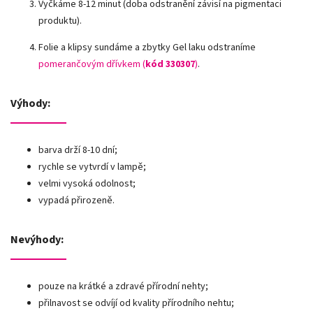
Vyčkáme 8-12 minut (doba odstranění závisí na pigmentaci
produktu).
Folie a klipsy sundáme a zbytky Gel laku odstraníme
pomerančovým dřívkem (
kód 330307
)
.
Výhody:
barva drží 8-10 dní;
rychle se vytvrdí v lampě;
velmi vysoká odolnost;
vypadá přirozeně.
Nevýhody:
pouze na krátké a zdravé přírodní nehty;
přilnavost se odvíjí od kvality přírodního nehtu;