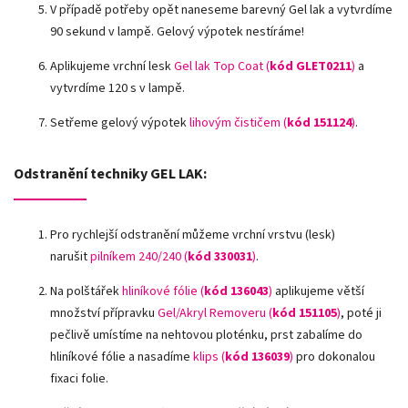
V případě potřeby opět naneseme barevný Gel lak a vytvrdíme
90 sekund v lampě. Gelový výpotek nestíráme!
Aplikujeme vrchní lesk
Gel lak Top Coat (
kód GLET0211
)
a
vytvrdíme 120 s v lampě.
Setřeme gelový výpotek
lihovým čističem (
kód 151124
)
.
Odstranění techniky GEL LAK:
Pro rychlejší odstranění můžeme vrchní vrstvu (lesk)
narušit
pilníkem 240/240 (
kód 330031
)
.
Na polštářek
hliníkové fólie
(
kód 136043
)
aplikujeme větší
množství přípravku
Gel/Akryl Removeru (
kód 151105
)
, poté ji
pečlivě umístíme na nehtovou ploténku, prst zabalíme do
hliníkové fólie a nasadíme
klips (
kód 136039
)
pro dokonalou
fixaci folie.