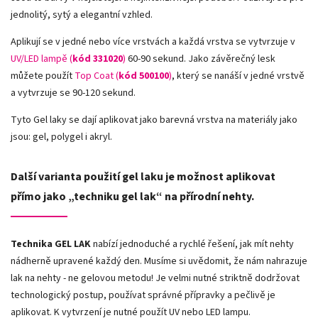
jednolitý, sytý a elegantní vzhled.
Aplikují se v jedné nebo více vrstvách a každá vrstva se vytvrzuje v
UV/LED lampě (
kód 331020
)
60-90 sekund. Jako závěrečný lesk
můžete použít
Top Coat (
kód 500100
)
, který se nanáší v jedné vrstvě
a vytvrzuje se 90-120 sekund.
Tyto Gel laky se dají aplikovat jako barevná vrstva na materiály jako
jsou: gel, polygel i akryl.
Další varianta použití gel laku je možnost aplikovat
přímo jako „techniku gel lak“ na přírodní nehty.
Technika GEL LAK
nabízí jednoduché a rychlé řešení, jak mít nehty
nádherně upravené každý den. Musíme si uvědomit, že nám nahrazuje
lak na nehty - ne gelovou metodu! Je velmi nutné striktně dodržovat
technologický postup, používat správné přípravky a pečlivě je
aplikovat. K vytvrzení je nutné použít UV nebo LED lampu.