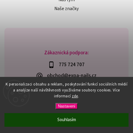
Naše značky
Zákaznická podpora:
775 724 707
obchod@expa-nails.cz
K personalizaci obsahu a reklam, poskytování funkcí sociálních médií
a analýze naší návštěvnosti využíváme soubory cookies. Více
informací
zde
.
Copyright 2026
Expanails.cz
. Všechna práva vyhrazena.
Nastavení
Upravit nastavení cookies
Vytvořil
Shoptet
| Design
Shoptak.cz
Souhlasím
PŘI NÁKUPU NAD 600,- MÁTE DOPRAVU ZDARMA / DÁREK K