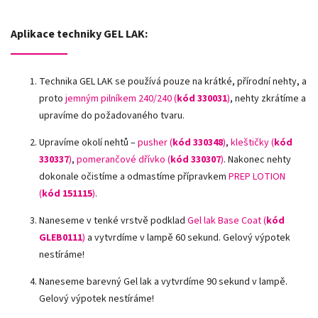
Aplikace techniky GEL LAK:
Technika GEL LAK se používá pouze na krátké, přírodní nehty, a
proto
jemným pilníkem 240/240 (
kód 330031
)
, nehty zkrátíme a
upravíme do požadovaného tvaru.
Upravíme okolí nehtů –
pusher (
kód 330348
)
,
kleštičky (
kód
330337
)
,
pomerančové dřívko (
kód 330307
)
.
Nakonec nehty
dokonale očistíme a odmastíme přípravkem
PREP LOTION
(
kód 151115
)
.
Naneseme v tenké vrstvě podklad
Gel lak Base Coat (
kód
GLEB0111
)
a vytvrdíme v lampě 60 sekund. Gelový výpotek
nestíráme!
Naneseme barevný Gel lak a vytvrdíme 90 sekund v lampě.
Gelový výpotek nestíráme!