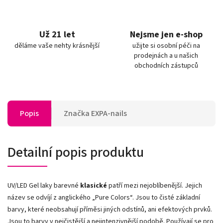
Už 21 let
Nejsme jen e-shop
děláme vaše nehty krásnější
užijte si osobní péči na
prodejnách a u našich
obchodních zástupců
Popis
Značka
EXPA-nails
Detailní popis produktu
UV/LED Gel laky barevné
klasické
patří mezi nejoblíbenější. Jejich
název se odvíjí z anglického „Pure Colors
“
. Jsou to čisté základní
barvy, které neobsahují příměsi jiných odstínů, ani efektových prvků.
Jsou to barvy v nejčistější a nejintenzivnější podobě. Používají se pro