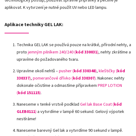
technologický postup, používat správné přípravky a pečlivě je
aplikovat. K vytvrzení je nutné použít UV nebo LED lampu.
Aplikace techniky GEL LAK:
Technika GEL LAK se používá pouze na krátké, přírodní nehty, a
proto
jemným pilníkem 240/240 (
kód 330031
)
, nehty zkrátíme a
upravíme do požadovaného tvaru.
Upravíme okolí nehtů –
pusher (
kód 330348
)
,
kleštičky (
kód
330337
)
,
pomerančové dřívko (
kód 330307
)
.
Nakonec nehty
dokonale očistíme a odmastíme přípravkem
PREP LOTION
(
kód 151115
)
.
Naneseme v tenké vrstvě podklad
Gel lak Base Coat (
kód
GLEB0111
)
a vytvrdíme v lampě 60 sekund. Gelový výpotek
nestíráme!
Naneseme barevný Gel lak a vytvrdíme 90 sekund v lampě.