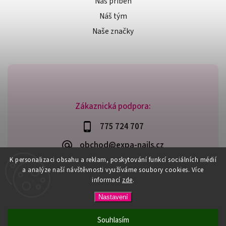
Náš příběh
Náš tým
Naše značky
Zákaznická podpora:
775 724 707
obchod@expa-nails.cz
K personalizaci obsahu a reklam, poskytování funkcí sociálních médií
a analýze naší návštěvnosti využíváme soubory cookies. Více
informací
zde
.
Copyright 2026
Expanails.cz
. Všechna práva vyhrazena.
Nastavení
Upravit nastavení cookies
Vytvořil
Shoptet
| Design
Shoptak.cz
Souhlasím