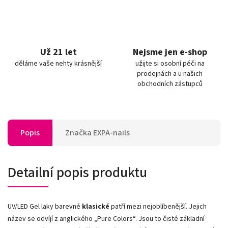
Už 21 let
Nejsme jen e-shop
děláme vaše nehty krásnější
užijte si osobní péči na
prodejnách a u našich
obchodních zástupců
Popis
Značka
EXPA-nails
Detailní popis produktu
UV/LED Gel laky barevné
klasické
patří mezi nejoblíbenější. Jejich
název se odvíjí z anglického „Pure Colors
“
. Jsou to čisté základní