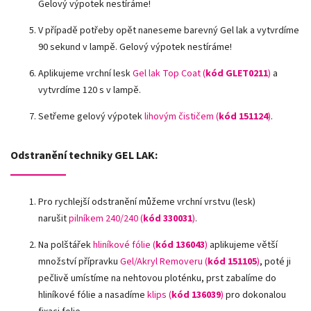
Gelový výpotek nestíráme!
V případě potřeby opět naneseme barevný Gel lak a vytvrdíme
90 sekund v lampě. Gelový výpotek nestíráme!
Aplikujeme vrchní lesk
Gel lak Top Coat (
kód GLET0211
)
a
vytvrdíme 120 s v lampě.
Setřeme gelový výpotek
lihovým čističem (
kód 151124
)
.
Odstranění techniky GEL LAK:
Pro rychlejší odstranění můžeme vrchní vrstvu (lesk)
narušit
pilníkem 240/240 (
kód 330031
)
.
Na polštářek
hliníkové fólie
(
kód 136043
)
aplikujeme větší
množství přípravku
Gel/Akryl Removeru (
kód 151105
)
, poté ji
pečlivě umístíme na nehtovou ploténku, prst zabalíme do
hliníkové fólie a nasadíme
klips (
kód 136039
)
pro dokonalou