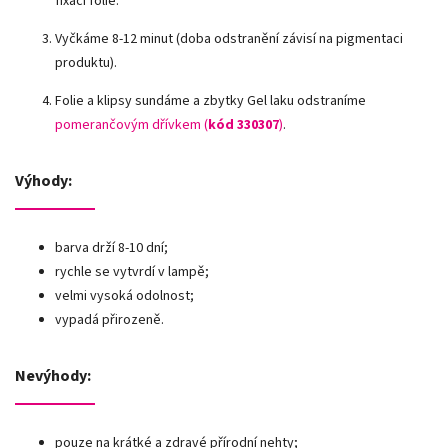
fixaci folie.
Vyčkáme 8-12 minut (doba odstranění závisí na pigmentaci
produktu).
Folie a klipsy sundáme a zbytky Gel laku odstraníme
pomerančovým dřívkem (
kód 330307
)
.
Výhody:
barva drží 8-10 dní;
rychle se vytvrdí v lampě;
velmi vysoká odolnost;
vypadá přirozeně.
Nevýhody:
pouze na krátké a zdravé přírodní nehty;