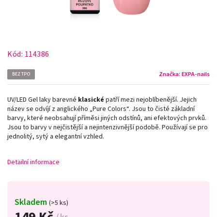
Kód:
114386
Značka:
EXPA-nails
BEZ TPO
UV/LED Gel laky barevné
klasické
patří mezi nejoblíbenější. Jejich
název se odvíjí z anglického „Pure Colors
“
. Jsou to čisté základní
barvy, které neobsahují příměsi jiných odstínů, ani efektových prvků.
Jsou to barvy v nejčistější a nejintenzivnější podobě. Používají se pro
jednolitý, sytý a elegantní vzhled.
Detailní informace
Skladem
(>5 ks)
149 Kč