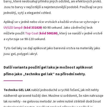
barvy, které neobsahují příměsi jiných odstínů, ani efektových prvků.
Jsou to barvy v nejčistější a nejintenzivnější podobě. Používají se pro
jednolitý, sytý a elegantní vzhled.
Aplikují se v jedné nebo více vrstvách a každá vrstva se vytvrzuje v
UV/LED lampě (
kód 331020
)
60-90 sekund. Jako závěrečný lesk
můžete použít
Top Coat (
kód 500100
)
, který se nanáší v jedné vrstvě
a vytvrzuje se 90-120 sekund.
Tyto Gel laky se dají aplikovat jako barevná vrstva na materiály jako
jsou: gel, polygel i akryl.
Další varianta použití gel laku je možnost aplikovat
přímo jako „techniku gel lak“ na přírodní nehty.
Technika GEL LAK
nabízí jednoduché a rychlé řešení, jak mít nehty
nádherně upravené každý den. Musíme si uvědomit, že nám nahrazuje
lak na nehty - ne gelovou metodu! Je velmi nutné striktně dodržovat