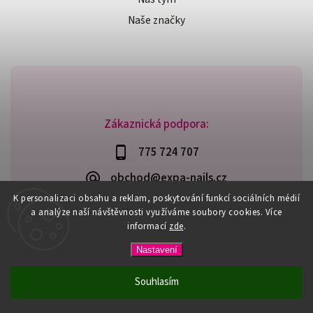
Naše značky
Zákaznická podpora:
775 724 707
obchod@expa-nails.cz
K personalizaci obsahu a reklam, poskytování funkcí sociálních médií
a analýze naší návštěvnosti využíváme soubory cookies. Více
informací
zde
.
Copyright 2026
Expanails.cz
. Všechna práva vyhrazena.
Nastavení
Upravit nastavení cookies
Vytvořil
Shoptet
| Design
Shoptak.cz
Souhlasím
PŘI NÁKUPU NAD 600,- MÁTE DOPRAVU ZDARMA / DÁREK K