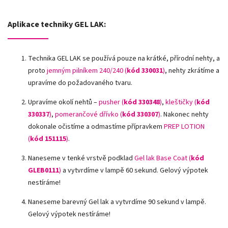
Aplikace techniky GEL LAK:
Technika GEL LAK se používá pouze na krátké, přírodní nehty, a
proto
jemným pilníkem 240/240 (
kód 330031
)
, nehty zkrátíme a
upravíme do požadovaného tvaru.
Upravíme okolí nehtů –
pusher (
kód 330348
)
,
kleštičky (
kód
330337
)
,
pomerančové dřívko (
kód 330307
)
.
Nakonec nehty
dokonale očistíme a odmastíme přípravkem
PREP LOTION
(
kód 151115
)
.
Naneseme v tenké vrstvě podklad
Gel lak Base Coat (
kód
GLEB0111
)
a vytvrdíme v lampě 60 sekund. Gelový výpotek
nestíráme!
Naneseme barevný Gel lak a vytvrdíme 90 sekund v lampě.
Gelový výpotek nestíráme!