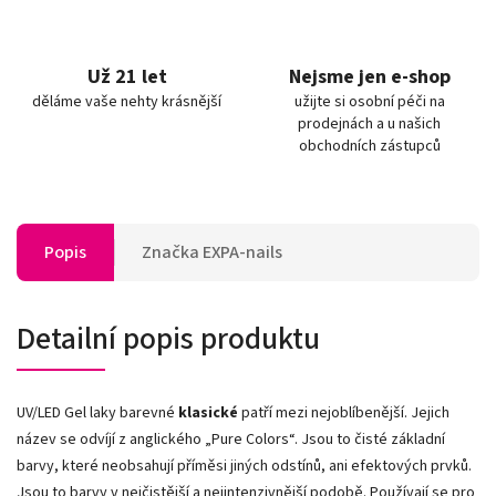
Už 21 let
Nejsme jen e-shop
děláme vaše nehty krásnější
užijte si osobní péči na
prodejnách a u našich
obchodních zástupců
Popis
Značka
EXPA-nails
Detailní popis produktu
UV/LED Gel laky barevné
klasické
patří mezi nejoblíbenější. Jejich
název se odvíjí z anglického „Pure Colors
“
. Jsou to čisté základní
barvy, které neobsahují příměsi jiných odstínů, ani efektových prvků.
Jsou to barvy v nejčistější a nejintenzivnější podobě. Používají se pro