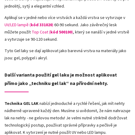
jednolitý, sytý a elegantní vzhled.
Aplikují se v jedné nebo více vrstvách a každá vrstva se vytvrzuje v
UV/LED lampě (
kód 331020
)
60-90 sekund. Jako závěrečný lesk
můžete použít
Top Coat (
kód 500100
)
, který se nanáší v jedné vrstvě
a vytvrzuje se 90-120 sekund.
Tyto Gel laky se dají aplikovat jako barevná vrstva na materiály jako
jsou: gel, polygel i akryl.
Další varianta použití gel laku je možnost aplikovat
přímo jako „techniku gel lak“ na přírodní nehty.
Technika GEL LAK
nabízí jednoduché a rychlé řešení, jak mít nehty
nádherně upravené každý den. Musíme si uvědomit, že nám nahrazuje
lak na nehty - ne gelovou metodu! Je velmi nutné striktně dodržovat
technologický postup, používat správné přípravky a pečlivě je
aplikovat. K vytvrzení je nutné použít UV nebo LED lampu.