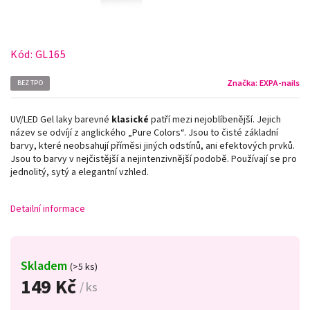
Kód:
GL165
Značka:
EXPA-nails
BEZ TPO
UV/LED Gel laky barevné
klasické
patří mezi nejoblíbenější. Jejich
název se odvíjí z anglického „Pure Colors
“
. Jsou to čisté základní
barvy, které neobsahují příměsi jiných odstínů, ani efektových prvků.
Jsou to barvy v nejčistější a nejintenzivnější podobě. Používají se pro
jednolitý, sytý a elegantní vzhled.
Detailní informace
Skladem
(>5 ks)
149 Kč
/ ks