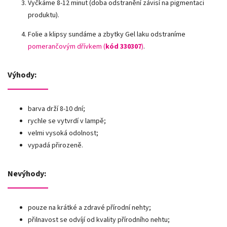
Vyčkáme 8-12 minut (doba odstranění závisí na pigmentaci
produktu).
Folie a klipsy sundáme a zbytky Gel laku odstraníme
pomerančovým dřívkem (
kód 330307
)
.
Výhody:
barva drží 8-10 dní;
rychle se vytvrdí v lampě;
velmi vysoká odolnost;
vypadá přirozeně.
Nevýhody:
pouze na krátké a zdravé přírodní nehty;
přilnavost se odvíjí od kvality přírodního nehtu;