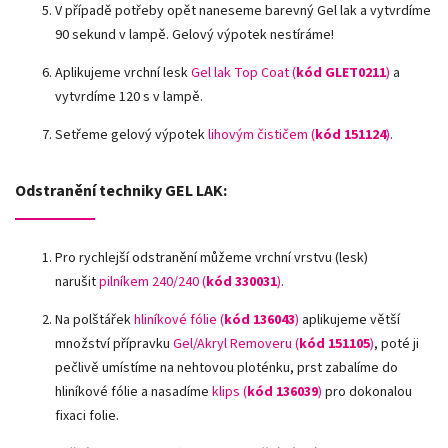
V případě potřeby opět naneseme barevný Gel lak a vytvrdíme
90 sekund v lampě. Gelový výpotek nestíráme!
Aplikujeme vrchní lesk
Gel lak Top Coat (
kód GLET0211
)
a
vytvrdíme 120 s v lampě.
Setřeme gelový výpotek
lihovým čističem (
kód 151124
)
.
Odstranění techniky GEL LAK:
Pro rychlejší odstranění můžeme vrchní vrstvu (lesk)
narušit
pilníkem 240/240 (
kód 330031
)
.
Na polštářek
hliníkové fólie
(
kód 136043
)
aplikujeme větší
množství přípravku
Gel/Akryl Removeru (
kód 151105
)
, poté ji
pečlivě umístíme na nehtovou ploténku, prst zabalíme do
hliníkové fólie a nasadíme
klips (
kód 136039
)
pro dokonalou
fixaci folie.