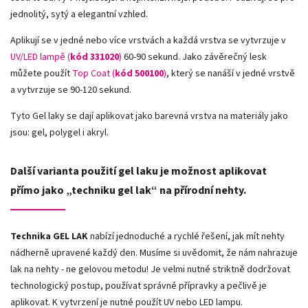
jednolitý, sytý a elegantní vzhled.
Aplikují se v jedné nebo více vrstvách a každá vrstva se vytvrzuje v
UV/LED lampě (
kód 331020
)
60-90 sekund. Jako závěrečný lesk
můžete použít
Top Coat (
kód 500100
)
, který se nanáší v jedné vrstvě
a vytvrzuje se 90-120 sekund.
Tyto Gel laky se dají aplikovat jako barevná vrstva na materiály jako
jsou: gel, polygel i akryl.
Další varianta použití gel laku je možnost aplikovat
přímo jako „techniku gel lak“ na přírodní nehty.
Technika GEL LAK
nabízí jednoduché a rychlé řešení, jak mít nehty
nádherně upravené každý den. Musíme si uvědomit, že nám nahrazuje
lak na nehty - ne gelovou metodu! Je velmi nutné striktně dodržovat
technologický postup, používat správné přípravky a pečlivě je
aplikovat. K vytvrzení je nutné použít UV nebo LED lampu.