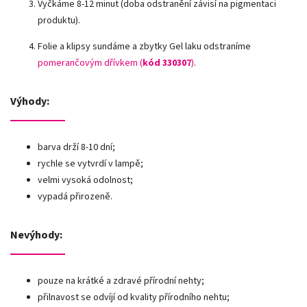
Vyčkáme 8-12 minut (doba odstranění závisí na pigmentaci
produktu).
Folie a klipsy sundáme a zbytky Gel laku odstraníme
pomerančovým dřívkem (
kód 330307
)
.
Výhody:
barva drží 8-10 dní;
rychle se vytvrdí v lampě;
velmi vysoká odolnost;
vypadá přirozeně.
Nevýhody:
pouze na krátké a zdravé přírodní nehty;
přilnavost se odvíjí od kvality přírodního nehtu;