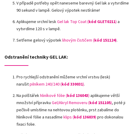
V případě potřeby opět naneseme barevný Gel lak a vytvrdíme
90 sekund v lampě. Gelový výpotek nestíráme!
Aplikujeme vrchní lesk
Gel lak Top Coat (
kód GLET0211
)
a
vytvrdíme 120 s v lampě.
Setřeme gelový výpotek
lihovým čističem (
kód 151124
)
.
Odstranění techniky GEL LAK:
Pro rychlejší odstranění můžeme vrchní vrstvu (lesk)
narušit
pilníkem 240/240 (
kód 330031
)
.
Na polštářek
hliníkové fólie
(
kód 136043
)
aplikujeme větší
množství přípravku
Gel/Akryl Removeru (
kód 151105
)
, poté ji
pečlivě umístíme na nehtovou ploténku, prst zabalíme do
hliníkové fólie a nasadíme
klips (
kód 136039
)
pro dokonalou
fixaci folie.