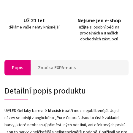
Už 21 let
Nejsme jen e-shop
děláme vaše nehty krásnější
užijte si osobní péči na
prodejnách a u našich
obchodních zástupců
Popis
Značka
EXPA-nails
Detailní popis produktu
UV/LED Gel laky barevné
klasické
patří mezi nejoblíbenější. Jejich
název se odvíjí z anglického „Pure Colors
“
. Jsou to čisté základní
barvy, které neobsahují příměsi jiných odstínů, ani efektových prvků.
Jsou to barvy v nejčistější a nejintenzivnější podobě. Používají se pro