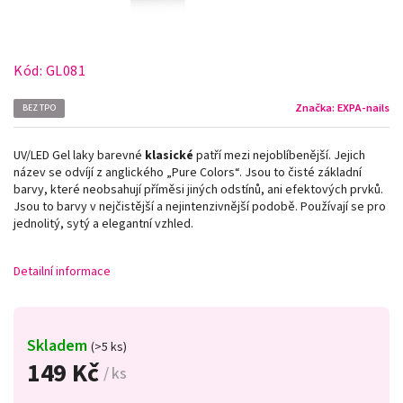
Kód:
GL081
Značka:
EXPA-nails
BEZ TPO
UV/LED Gel laky barevné
klasické
patří mezi nejoblíbenější. Jejich
název se odvíjí z anglického „Pure Colors
“
. Jsou to čisté základní
barvy, které neobsahují příměsi jiných odstínů, ani efektových prvků.
Jsou to barvy v nejčistější a nejintenzivnější podobě. Používají se pro
jednolitý, sytý a elegantní vzhled.
Detailní informace
Skladem
(>5 ks)
149 Kč
/ ks