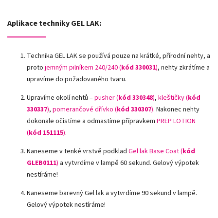
Aplikace techniky GEL LAK:
Technika GEL LAK se používá pouze na krátké, přírodní nehty, a
proto
jemným pilníkem 240/240 (
kód 330031
)
, nehty zkrátíme a
upravíme do požadovaného tvaru.
Upravíme okolí nehtů –
pusher (
kód 330348
)
,
kleštičky (
kód
330337
)
,
pomerančové dřívko (
kód 330307
)
.
Nakonec nehty
dokonale očistíme a odmastíme přípravkem
PREP LOTION
(
kód 151115
)
.
Naneseme v tenké vrstvě podklad
Gel lak Base Coat (
kód
GLEB0111
)
a vytvrdíme v lampě 60 sekund. Gelový výpotek
nestíráme!
Naneseme barevný Gel lak a vytvrdíme 90 sekund v lampě.
Gelový výpotek nestíráme!