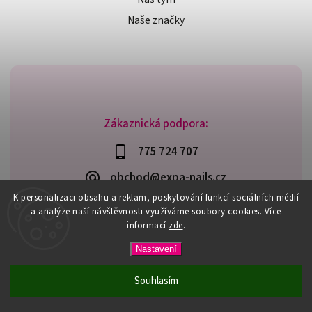
Naše značky
Zákaznická podpora:
775 724 707
obchod@expa-nails.cz
K personalizaci obsahu a reklam, poskytování funkcí sociálních médií
a analýze naší návštěvnosti využíváme soubory cookies. Více
informací
zde
.
Copyright 2026
Expanails.cz
. Všechna práva vyhrazena.
Nastavení
Upravit nastavení cookies
Vytvořil
Shoptet
| Design
Shoptak.cz
Souhlasím
PŘI NÁKUPU NAD 600,- MÁTE DOPRAVU ZDARMA / DÁREK K